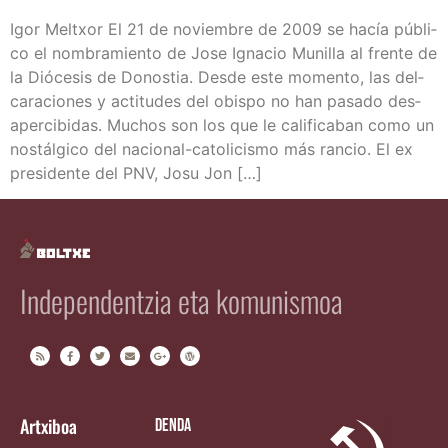
Igor Meltxor El 21 de noviem­bre de 2009 se hacía públi­
co el nom­bra­mien­to de Jose Igna­cio Muni­lla al fren­te de
la Dió­ce­sis de Donos­tia. Des­de este momen­to, las del­
ca­ra­cio­nes y acti­tu­des del obis­po no han pasa­do des­
aper­ci­bi­das. Muchos son los que le cali­fi­ca­ban como un
nos­tál­gi­co del nacio­­nal-cato­­li­­ci­s­­mo más ran­cio. El ex
pre­si­den­te del PNV, Josu Jon […]
Independentzia eta komunismoa
Artxiboa
Denda