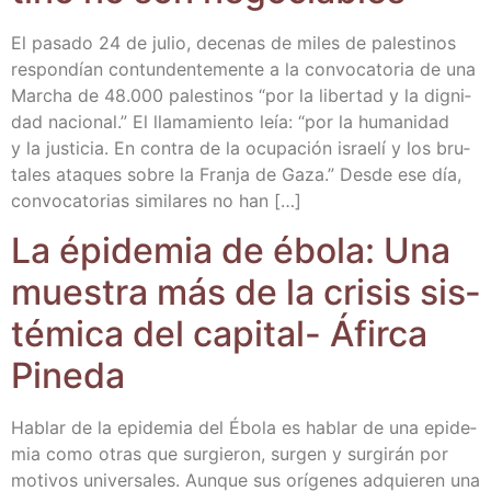
El pasa­do 24 de julio, dece­nas de miles de pales­ti­nos
res­pon­dían con­tun­den­te­men­te a la con­vo­ca­to­ria de una
Mar­cha de 48.000 pales­ti­nos “por la liber­tad y la dig­ni­
dad nacio­nal.” El lla­ma­mien­to leía: “por la huma­ni­dad
y la jus­ti­cia. En con­tra de la ocu­pa­ción israe­lí y los bru­
ta­les ata­ques sobre la Fran­ja de Gaza.” Des­de ese día,
con­vo­ca­to­rias simi­la­res no han […]
La épi­de­mia de ébo­la: Una
mues­tra más de la cri­sis sis­
té­mi­ca del capi­tal- Áfir­ca
Pineda
Hablar de la epi­de­mia del Ébo­la es hablar de una epi­de­
mia como otras que sur­gie­ron, sur­gen y sur­gi­rán por
moti­vos uni­ver­sa­les. Aun­que sus orí­ge­nes adquie­ren una