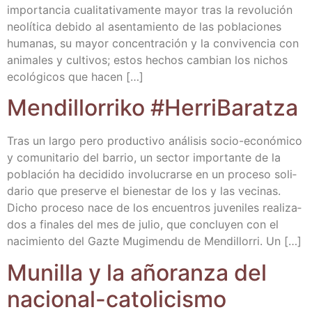
impor­tan­cia cua­li­ta­ti­va­men­te mayor tras la revo­lu­ción
neo­lí­ti­ca debi­do al asen­ta­mien­to de las pobla­cio­nes
huma­nas, su mayor con­cen­tra­ción y la con­vi­ven­cia con
ani­ma­les y cul­ti­vos; estos hechos cam­bian los nichos
eco­ló­gi­cos que hacen […]
Men­di­llo­rri­ko #Herri­Ba­ratza
Tras un lar­go pero pro­duc­ti­vo aná­li­sis socio-eco­­nó­­mi­­co
y comu­ni­ta­rio del barrio, un sec­tor impor­tan­te de la
pobla­ción ha deci­di­do invo­lu­crar­se en un pro­ce­so soli­
da­rio que pre­ser­ve el bien­es­tar de los y las veci­nas.
Dicho pro­ce­so nace de los encuen­tros juve­ni­les rea­li­za­
dos a fina­les del mes de julio, que con­clu­yen con el
naci­mien­to del Gaz­te Mugi­men­du de Men­di­llo­rri. Un […]
Muni­lla y la año­ran­za del
nacional-catolicismo