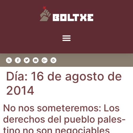
Día:
16 de agosto de
2014
No nos some­te­re­mos: Los
dere­chos del pue­blo pales­
tino no son negociables