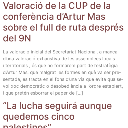
Valo­ra­ció de la CUP de la
con­fe­rèn­cia d’Ar­tur Mas
sobre el full de ruta des­prés
del 9N
La valo­ra­ció ini­cial del Secre­ta­riat Nacio­nal, a man­ca
d’u­na valo­ra­ció exhaus­ti­va de les assem­blees locals
i terri­to­rials , és que no for­ma­rem part de l’es­tra­tè­gia
d’Ar­tur Mas, que mal­grat les for­mes en què va ser pre­
sen­ta­da, es trac­ta en el fons d’u­na via que evi­ta qual­se­
vol xoc demo­crà­tic o desobe­dièn­cia a l’or­dre esta­blert,
i que pre­tén esbo­rrar el paper de […]
“La lucha segui­rá aun­que
que­de­mos cin­co
palestinos”