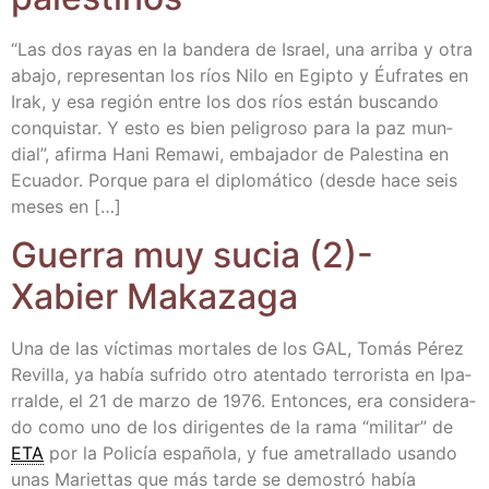
“Las dos rayas en la ban­de­ra de Israel, una arri­ba y otra
aba­jo, repre­sen­tan los ríos Nilo en Egip­to y Éufra­tes en
Irak, y esa región entre los dos ríos están bus­can­do
con­quis­tar. Y esto es bien peli­gro­so para la paz mun­
dial”, afir­ma Hani Rema­wi, emba­ja­dor de Pales­ti­na en
Ecua­dor. Por­que para el diplo­má­ti­co (des­de hace seis
meses en […]
Gue­rra muy sucia (2)-
Xabier Makazaga
Una de las víc­ti­mas mor­ta­les de los GAL, Tomás Pérez
Revi­lla, ya había sufri­do otro aten­ta­do terro­ris­ta en Ipa­
rral­de, el 21 de mar­zo de 1976. Enton­ces, era con­si­de­ra­
do como uno de los diri­gen­tes de la rama “mili­tar” de
ETA
por la Poli­cía espa­ño­la, y fue ame­tra­lla­do usan­do
unas Mariet­tas que más tar­de se demos­tró había