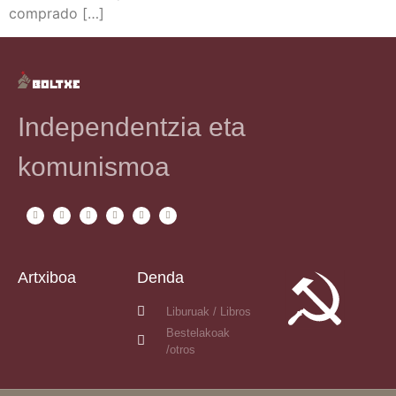
comprado […]
Independentzia eta
komunismoa
Artxiboa
Denda
Liburuak / Libros
Bestelakoak
/otros