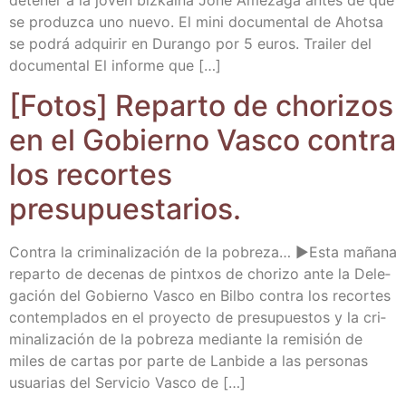
se pro­duz­ca uno nue­vo. El mini docu­men­tal de Ahot­sa
se podrá adqui­rir en Duran­go por 5 euros. Trai­ler del
docu­men­tal El infor­me que […]
[Fotos] Repar­to de cho­ri­zos
en el Gobierno Vas­co con­tra
los recor­tes
presupuestarios.
Con­tra la cri­mi­na­li­za­ción de la pobre­za… ►Esta maña­na
repar­to de dece­nas de pintxos de cho­ri­zo ante la Dele­
ga­ción del Gobierno Vas­co en Bil­bo con­tra los recor­tes
con­tem­pla­dos en el pro­yec­to de pre­su­pues­tos y la cri­
mi­na­li­za­ción de la pobre­za median­te la remi­sión de
miles de car­tas por par­te de Lan­bi­de a las per­so­nas
usua­rias del Ser­vi­cio Vas­co de […]