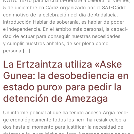
NOTA: Tex­to para la cha­r­­la-deba­­te a cele­brar el vier­nes,
5 de diciem­bre en Cádiz orga­ni­za­do por el SAT-Cádiz
con moti­vo de la cele­bra­ción del día de Anda­lu­cía.
Intro­duc­ción Hablar de sobe­ra­nía, es hablar de poder
e inde­pen­den­cia. En el ámbi­to más per­so­nal, la capa­ci­
dad de actuar para con­se­guir nues­tras nece­si­da­des
y cum­plir nues­tros anhe­los, de ser ple­na como
persona […]
La Ertzain­tza uti­li­za «Aske
Gunea: la des­obe­dien­cia en
esta­do puro» para pedir la
deten­ción de Amezaga
Un infor­me poli­cial al que ha teni­do acce­so Argia reco­
ge cro­no­ló­gi­ca­men­te todos los herri harre­siak cele­bra­
dos has­ta el momen­to para jus­ti­fi­car la nece­si­dad de
dete­ner a la joven biz­kai­na Jone Ame­za­ga antes de que