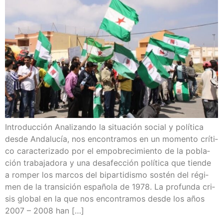
Intro­duc­ción Ana­li­zan­do la situa­ción social y polí­ti­ca
des­de Anda­lu­cía, nos encon­tra­mos en un momen­to crí­ti­
co carac­te­ri­za­do por el empo­bre­ci­mien­to de la pobla­
ción tra­ba­ja­do­ra y una des­afec­ción polí­ti­ca que tien­de
a rom­per los mar­cos del bipar­ti­dis­mo sos­tén del régi­
men de la tran­si­ción espa­ño­la de 1978. La pro­fun­da cri­
sis glo­bal en la que nos encon­tra­mos des­de los años
2007 – 2008 han […]