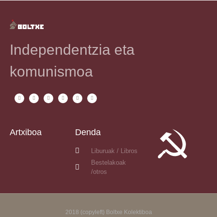
Independentzia eta
komunismoa
Artxiboa
Denda
Liburuak / Libros
Bestelakoak
/otros
2018 (copyleft) Boltxe Kolektiboa