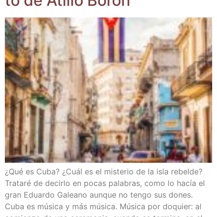
to de Ati­lio Borón
¿Qué es Cuba? ¿Cuál es el mis­te­rio de la isla rebel­de?
Tra­ta­ré de decir­lo en pocas pala­bras, como lo hacía el
gran Eduar­do Galeano aun­que no ten­go sus dones.
Cuba es músi­ca y más músi­ca. Músi­ca por doquier: al