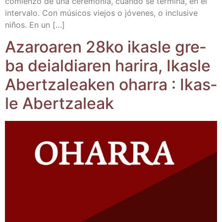
comien­zo de una cere­mo­nia, cuan­do se ter­mi­na, en el
inter­va­lo. Con músi­cos vie­jos o jóve­nes, o inclu­si­ve
niños. En un […]
Aza­roa­ren 28ko ikas­le gre­
ba deial­dia­ren hari­ra, Ikas­le
Aber­tza­lea­ken oha­rra : Ikas­
le Abertzaleak