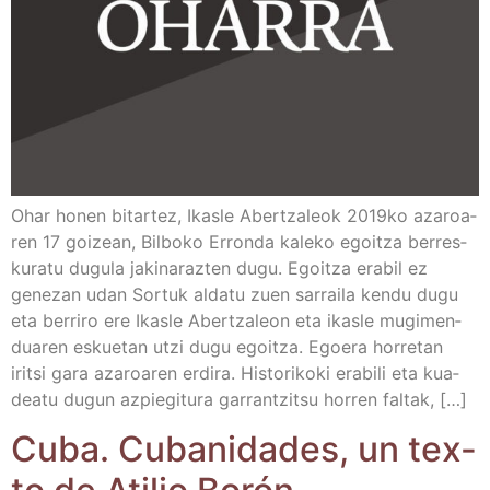
Ohar honen bitar­tez, Ikas­le Aber­tza­leok 2019ko aza­roa­
ren 17 goi­zean, Bil­bo­ko Erron­da kale­ko egoitza berres­
ku­ra­tu dugu­la jaki­na­raz­ten dugu. Egoitza era­bil ez
gene­zan udan Sor­tuk alda­tu zuen sarrai­la ken­du dugu
eta berri­ro ere Ikas­le Aber­tza­leon eta ikas­le mugi­men­
dua­ren eskue­tan utzi dugu egoitza. Egoe­ra horre­tan
iritsi gara aza­roa­ren erdi­ra. His­to­ri­ko­ki era­bi­li eta kua­
dea­tu dugun azpie­gi­tu­ra garran­tzitsu horren faltak, […]
Cuba. Cuba­ni­da­des, un tex­