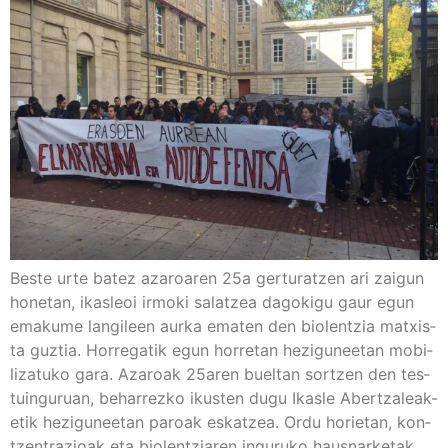
Bes­te urte batez aza­roa­ren 25a ger­tu­ratzen ari zai­gun
hone­tan, ikas­leoi irmo­ki salatzea dago­ki­gu gaur egun
ema­ku­me lan­gi­leen aur­ka ema­ten den bio­len­tzia matxis­
ta guz­tia. Horre­ga­tik egun horre­tan hezi­gu­nee­tan mobi­
li­za­tu­ko gara. Aza­roak 25aren buel­tan sor­tzen den tes­
tuin­gu­ruan, beha­rrez­ko ikus­ten dugu Ikas­le Abe­r­tza­­leak-
etik hezi­gu­nee­tan paroak eskatzea. Ordu horie­tan, kon­
tzen­tra­zioak eta bio­len­tzia­ren ingu­ru­ko haus­nar­ke­tak