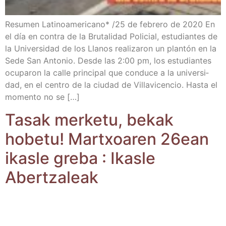
Resu­men Lati­no­ame­ri­cano* /​25 de febre­ro de 2020 En
el día en con­tra de la Bru­ta­li­dad Poli­cial, estu­dian­tes de
la Uni­ver­si­dad de los Lla­nos rea­li­za­ron un plan­tón en la
Sede San Anto­nio. Des­de las 2:00 pm, los estu­dian­tes
ocu­pa­ron la calle prin­ci­pal que con­du­ce a la uni­ver­si­
dad, en el cen­tro de la ciu­dad de Villa­vi­cen­cio. Has­ta el
momen­to no se […]
Tasak mer­ke­tu, bekak
hobe­tu! Martxoa­ren 26ean
ikas­le gre­ba : Ikas­le
Abertzaleak