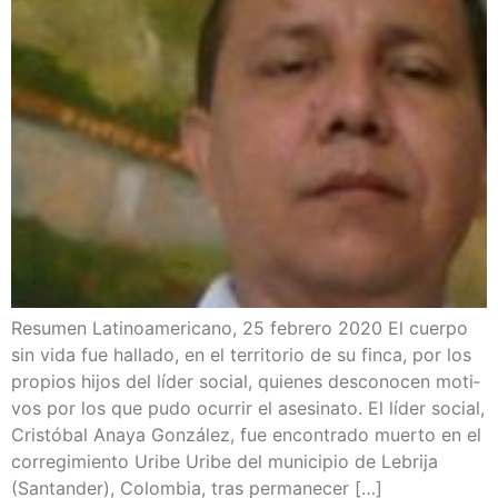
Resu­men Lati­no­ame­ri­cano, 25 febre­ro 2020 El cuer­po
sin vida fue halla­do, en el terri­to­rio de su fin­ca, por los
pro­pios hijos del líder social, quie­nes des­co­no­cen moti­
vos por los que pudo ocu­rrir el ase­si­na­to. El líder social,
Cris­tó­bal Ana­ya Gon­zá­lez, fue encon­tra­do muer­to en el
corre­gi­mien­to Uri­be Uri­be del muni­ci­pio de Lebri­ja
(San­tan­der), Colom­bia, tras permanecer […]