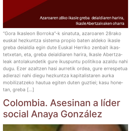
“Gora Ikas­leon Borroka”-k sina­tu­ta, aza­roa­ren 28rako
eus­kal hez­kun­tza sis­te­ma pro­pio baten alde­ko ikas­le
gre­ba deial­dia egin dute Eus­kal Herri­ko zen­bait ikas­
tetxe­tan, eta, gre­ba deial­dia­ren hari­ra, Ikas­le Aber­tza­
leak anto­la­kun­de­tik gure ikus­pun­tu poli­ti­koa azal­du nahi
dugu. Ezer azal­tzen hasi aurre­tik ordea, gure erres­pe­tua
adie­ra­zi nahi die­gu hez­kun­tza kapi­ta­lis­ta­ren aur­ka
mobi­li­zatze­ko hau­tua egi­ten duten guz­tiei; kasu hone­
tan, greba […]
Colom­bia. Ase­si­nan a líder
social Ana­ya González