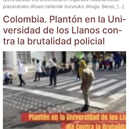
pla­za­ra­tu­ko dituen tai­le­rrak buru­tu­ko ditu­gu. Beraz, […]
Colom­bia. Plan­tón en la Uni­
ver­si­dad de los Lla­nos con­
tra la bru­ta­li­dad policial