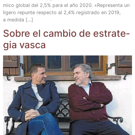
mi­co glo­bal del 2,5% para el año 2020. «Repre­sen­ta un
lige­ro repun­te res­pec­to al 2,4% regis­tra­do en 2019,
a medida […]
Sobre el cam­bio de estra­te­
gia vasca