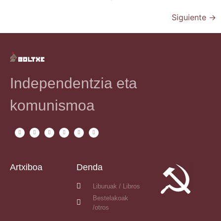
Siguiente
→
Independentzia eta
komunismoa
Artxiboa
Denda
Liburuak / Libros
Bestelakoak
/otros