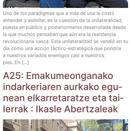
Uno de los para­dig­mas que a más de una le cos­tó
enten­der y asi­mi­lar, es la cues­tión de la uni­la­te­ra­li­dad,
pues­ta en públi­co y pos­te­rior­men­te desa­rro­lla­da des­de
la que muchos pen­sa­ban que aún era la resis­ten­cia
revo­lu­cio­na­ria vas­ca. Esta uni­la­te­ra­li­dad se ven­dió en su
día como una acción tác­­ti­­co-estra­­té­­gi­­ca que pon­dría
a nues­tros varia­dos enemi­gos casi a nues­tros
pies. En […]
A25: Ema­ku­meon­ga­na­ko
indar­ke­ria­ren aur­ka­ko egu­
nean elka­rre­ta­ratze eta tai­
le­rrak : Ikas­le Abertzaleak