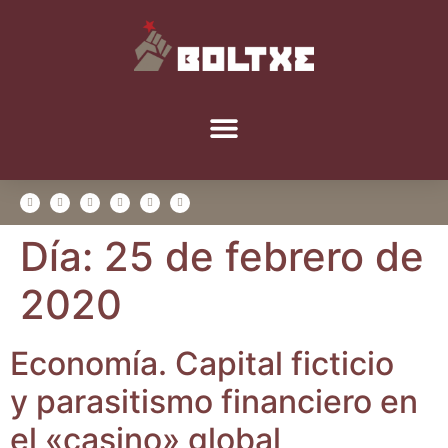
Día:
25 de febrero de
2020
Eco­no­mía. Capi­tal fic­ti­cio
y para­si­tis­mo finan­cie­ro en
el «casino» global