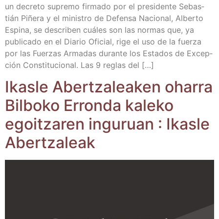
un decre­to supre­mo fir­ma­do por el pre­si­den­te Sebas­
tián Piñe­ra y el minis­tro de Defen­sa Nacio­nal, Alber­to
Espi­na, se des­cri­ben cuá­les son las nor­mas que, ya
publi­ca­do en el Dia­rio Ofi­cial, rige el uso de la fuer­za
por las Fuer­zas Arma­das duran­te los Esta­dos de Excep­
ción Cons­ti­tu­cio­nal. Las 9 reglas del […]
Ikas­le Aber­tza­lea­ken oha­rra
Bil­bo­ko Erron­da kale­ko
egoitza­ren ingu­ruan : Ikas­le
Abertzaleak