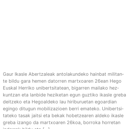
Gaur Ikas­le Aber­tza­leak anto­la­kun­de­ko hain­bat mili­tan­
te bil­du gara hemen dato­rren martxoa­ren 26ean Hego
Eus­kal Herri­ko uni­ber­tsi­ta­tean, biga­rren mai­la­ko hez­
kun­tzan eta lan­bi­de hezi­ke­tan egun guz­ti­ko ikas­le gre­ba
deitze­ko eta Hegoal­de­ko lau hiri­bu­rue­tan egoar­dian
egin­go ditu­gun mobi­li­za­zioen berri ema­te­ko. Uni­ber­tsi­
ta­te­ko tasak jaitsi eta bekak hobetzea­ren alde­ko ikas­le
gre­ba izan­go da martxoa­ren 26koa, borro­ka horre­tan