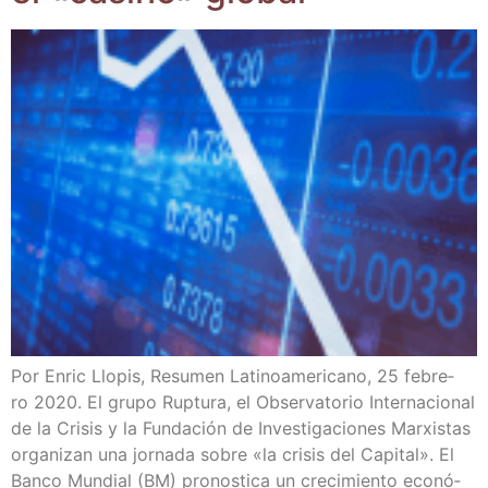
Por Enric Llo­pis, Resu­men Lati­no­ame­ri­cano, 25 febre­
ro 2020. El gru­po Rup­tu­ra, el Obser­va­to­rio Inter­na­cio­nal
de la Cri­sis y la Fun­da­ción de Inves­ti­ga­cio­nes Mar­xis­tas
orga­ni­zan una jor­na­da sobre «la cri­sis del Capi­tal». El
Ban­co Mun­dial (BM) pro­nos­ti­ca un cre­ci­mien­to eco­nó­