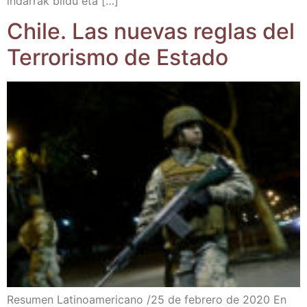
inda­rrak bil­du eta […]
Chi­le. Las nue­vas reglas del
Terro­ris­mo de Estado
Resu­men Lati­no­ame­ri­cano /​25 de febre­ro de 2020 En