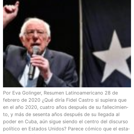
Por Eva Golin­ger, Resu­men Lati­no­ame­ri­cano 28 de
febre­ro de 2020 ¿Qué diría Fidel Cas­tro si supie­ra que
en el año 2020, cua­tro años des­pués de su falle­ci­mien­
to, y más de sesen­ta años des­pués de su lle­ga­da al
poder en Cuba, aún sigue sien­do el cen­tro del dis­cur­so
polí­ti­co en Esta­dos Uni­dos? Pare­ce cómi­co que el esta­