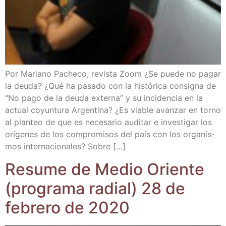
Por Mariano Pache­co, revis­ta Zoom ¿Se pue­de no pagar
la deu­da? ¿Qué ha pasa­do con la his­tó­ri­ca con­sig­na de
“No pago de la deu­da exter­na” y su inci­den­cia en la
actual coyun­tu­ra Argen­ti­na? ¿Es via­ble avan­zar en torno
al plan­teo de que es nece­sa­rio audi­tar e inves­ti­gar los
orí­ge­nes de los com­pro­mi­sos del país con los orga­nis­
mos inter­na­cio­na­les? Sobre […]
Resu­me de Medio Orien­te
(pro­gra­ma radial) 28 de
febre­ro de 2020