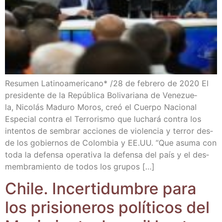
Resu­men Lati­no­ame­ri­cano* /​28 de febre­ro de 2020 El
pre­si­den­te de la Repú­bli­ca Boli­va­ria­na de Vene­zue­
la, Nico­lás Madu­ro Moros, creó el Cuer­po Nacio­nal
Espe­cial con­tra el Terro­ris­mo que lucha­rá con­tra los
inten­tos de sem­brar accio­nes de vio­len­cia y terror des­
de los gobier­nos de Colom­bia y EE.UU. “Que asu­ma con
toda la defen­sa ope­ra­ti­va la defen­sa del país y el des­
mem­bra­mien­to de todos los grupos […]
Chi­le. Incer­ti­dum­bre para
los pri­sio­ne­ros polí­ti­cos del