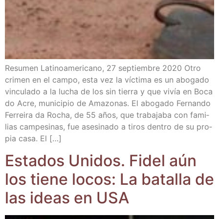
Resu­men Lati­no­ame­ri­cano, 27 sep­tiem­bre 2020 Otro
cri­men en el cam­po, esta vez la víc­ti­ma es un abo­ga­do
vin­cu­la­do a la lucha de los sin tie­rra y que vivía en Boca
do Acre, muni­ci­pio de Ama­zo­nas. El abo­ga­do Fer­nan­do
Ferrei­ra da Rocha, de 55 años, que tra­ba­ja­ba con fami­
lias cam­pe­si­nas, fue ase­si­na­do a tiros den­tro de su pro­
pia casa. El […]
Esta­dos Uni­dos. Fidel aún
los tie­ne locos: La bata­lla de
las ideas en USA