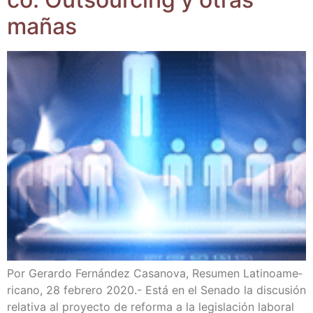
mañas
Por Gerar­do Fer­nán­dez Casa­no­va, Resu­men Lati­no­ame­
ri­cano, 28 febre­ro 2020.- Está en el Sena­do la dis­cu­sión
rela­ti­va al pro­yec­to de refor­ma a la legis­la­ción labo­ral