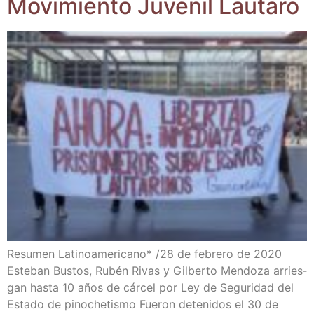
Movi­mien­to Juve­nil Lautaro
Resu­men Lati­no­ame­ri­cano* /​28 de febre­ro de 2020
Este­ban Bus­tos, Rubén Rivas y Gil­ber­to Men­do­za arries­
gan has­ta 10 años de cár­cel por Ley de Segu­ri­dad del
Esta­do de pino­che­tis­mo Fue­ron dete­ni­dos el 30 de