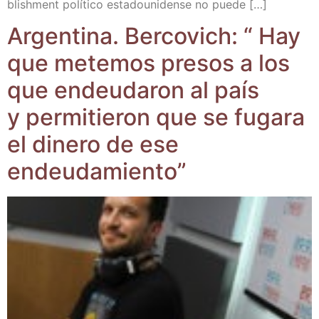
blish­ment polí­ti­co esta­dou­ni­den­se no puede […]
Argen­ti­na. Ber­co­vich: “ Hay
que mete­mos pre­sos a los
que endeu­da­ron al país
y per­mi­tie­ron que se fuga­ra
el dine­ro de ese
endeudamiento”