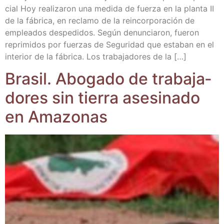
cial Hoy rea­li­za­ron una medi­da de fuer­za en la plan­ta II
de la fábri­ca, en recla­mo de la rein­cor­po­ra­ción de
emplea­dos des­pe­di­dos. Según denun­cia­ron, fue­ron
repri­mi­dos por fuer­zas de Segu­ri­dad que esta­ban en el
inte­rior de la fábri­ca. Los tra­ba­ja­do­res de la […]
Bra­sil. Abo­ga­do de tra­ba­ja­
do­res sin tie­rra ase­si­na­do
en Amazonas