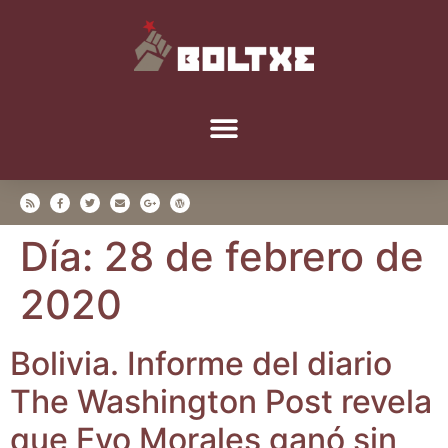
Día:
28 de febrero de
2020
Boli­via. Infor­me del dia­rio
The Washing­ton Post reve­la
que Evo Mora­les ganó sin