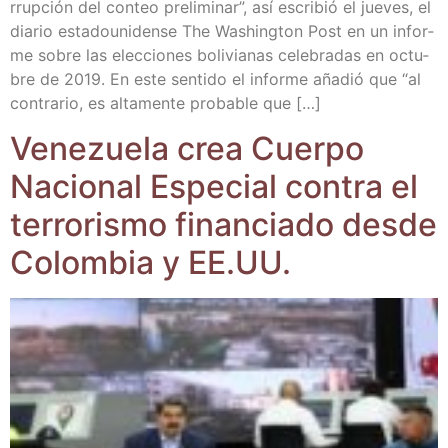
rrup­ción del con­teo pre­li­mi­nar”, así escri­bió el jue­ves, el
dia­rio esta­dou­ni­den­se The Washing­ton Post en un infor­
me sobre las elec­cio­nes boli­via­nas cele­bra­das en octu­
bre de 2019. En este sen­ti­do el infor­me aña­dió que “al
con­tra­rio, es alta­men­te pro­ba­ble que […]
Vene­zue­la crea Cuer­po
Nacio­nal Espe­cial con­tra el
terro­ris­mo finan­cia­do des­de
Colom­bia y EE.UU.