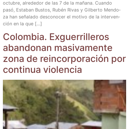
octu­bre, alre­de­dor de las 7 de la maña­na. Cuan­do
pasó, Esta­ban Bus­tos, Rubén Rivas y Gil­ber­to Men­do­
za han seña­la­do des­co­no­cer el moti­vo de la inter­ven­
ción en la que […]
Colom­bia. Exgue­rri­lle­ros
aban­do­nan masi­va­men­te
zona de rein­cor­po­ra­ción por
con­ti­nua violencia