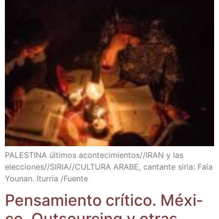
PALESTINA últi­mos acontecimientos/​/​IRAN y las
elecciones/​/​SIRIA/​/​CULTURA ARABE, can­tan­te siria: Faia
You­nan. Itu­rria /​Fuen­te
Pen­sa­mien­to crí­ti­co. Méxi­
co. Outsour­cing y otras