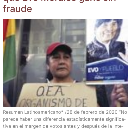
fraude
Resu­men Lati­no­ame­ri­cano* /​28 de febre­ro de 2020 “No
pare­ce haber una dife­ren­cia esta­dís­ti­ca­men­te sig­ni­fi­ca­
ti­va en el mar­gen de votos antes y des­pués de la inte­