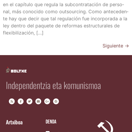
en el capí­tu­lo que regu­la la sub­con­tra­ta­ción de per­so­
nal, más cono­ci­do como outsour­cing. Como ante­ce­den­
te hay que decir que tal regu­la­ción fue incor­po­ra­da a la
ley den­tro del paque­te de refor­mas estruc­tu­ra­les de
flexibilización, […]
Siguiente
→
Independentzia eta komunismoa
Artxiboa
Denda