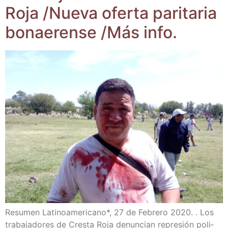
Roja /​Nue­va ofer­ta pari­ta­ria
bonae­ren­se /​Más info.
Resu­men Lati­no­ame­ri­cano*, 27 de Febre­ro 2020. . Los
tra­ba­ja­do­res de Cres­ta Roja denun­cian repre­sión poli­