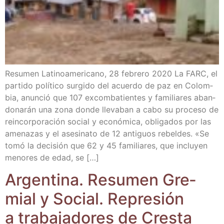
Resu­men Lati­no­ame­ri­cano, 28 febre­ro 2020 La FARC, el
par­ti­do polí­ti­co sur­gi­do del acuer­do de paz en Colom­
bia, anun­ció que 107 excom­ba­tien­tes y fami­lia­res aban­
do­na­rán una zona don­de lle­va­ban a cabo su pro­ce­so de
rein­cor­po­ra­ción social y eco­nó­mi­ca, obli­ga­dos por las
ame­na­zas y el ase­si­na­to de 12 anti­guos rebel­des. «Se
tomó la deci­sión que 62 y 45 fami­lia­res, que inclu­yen
meno­res de edad, se […]
Argen­ti­na. Resu­men Gre­
mial y Social. Repre­sión
a tra­ba­ja­do­res de Cres­ta