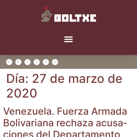
Día:
27 de marzo de
2020
Vene­zue­la. Fuer­za Arma­da
Boli­va­ria­na recha­za acu­sa­
cio­nes del Depar­ta­men­to