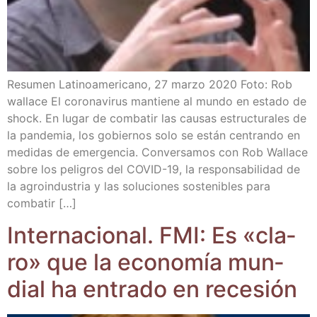
Resu­men Lati­no­ame­ri­cano, 27 mar­zo 2020 Foto: Rob
walla­ce El coro­na­vi­rus man­tie­ne al mun­do en esta­do de
shock. En lugar de com­ba­tir las cau­sas estruc­tu­ra­les de
la pan­de­mia, los gobier­nos solo se están cen­tran­do en
medi­das de emer­gen­cia. Con­ver­sa­mos con Rob Walla­ce
sobre los peli­gros del COVID-19, la res­pon­sa­bi­li­dad de
la agro­in­dus­tria y las solu­cio­nes sos­te­ni­bles para
combatir […]
Inter­na­cio­nal. FMI: Es «cla­
ro» que la eco­no­mía mun­
dial ha entra­do en recesión