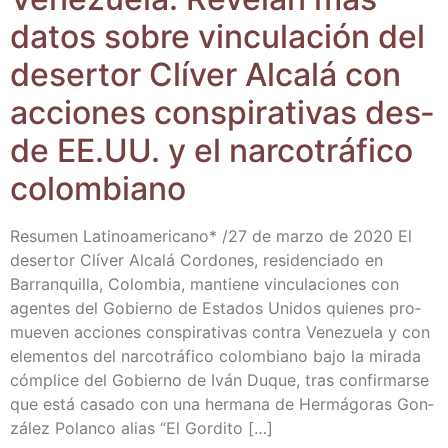
datos sobre vin­cu­la­ción del
deser­tor Clí­ver Alca­lá con
accio­nes cons­pi­ra­ti­vas des­
de EE.UU. y el nar­co­trá­fi­co
colombiano
Resu­men Lati­no­ame­ri­cano* /​27 de mar­zo de 2020 El
deser­tor Clí­ver Alca­lá Cor­do­nes, resi­den­cia­do en
Barran­qui­lla, Colom­bia, man­tie­ne vin­cu­la­cio­nes con
agen­tes del Gobierno de Esta­dos Uni­dos quie­nes pro­
mue­ven accio­nes cons­pi­ra­ti­vas con­tra Vene­zue­la y con
ele­men­tos del nar­co­trá­fi­co colom­biano bajo la mira­da
cóm­pli­ce del Gobierno de Iván Duque, tras con­fir­mar­se
que está casa­do con una her­ma­na de Her­má­go­ras Gon­
zá­lez Polan­co alias “El Gordito […]