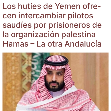
Los hutíes de Yemen ofre­
cen inter­cam­biar pilo­tos
sau­díes por pri­sio­ne­ros de
la orga­ni­za­ción pales­ti­na
Hamas – La otra Andalucía