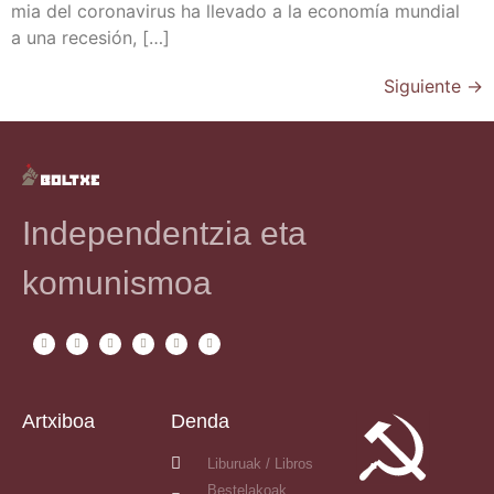
mia del coro­na­vi­rus ha lle­va­do a la eco­no­mía mun­dial
a una recesión, […]
Siguiente
→
Independentzia eta
komunismoa
Artxiboa
Denda
Liburuak / Libros
Bestelakoak