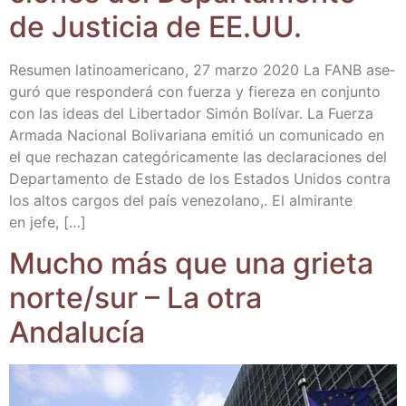
de Jus­ti­cia de EE.UU.
Resu­men lati­no­ame­ri­cano, 27 mar­zo 2020 La FANB ase­
gu­ró que res­pon­de­rá con fuer­za y fie­re­za en con­jun­to
con las ideas del Liber­ta­dor Simón Bolí­var. La Fuer­za
Arma­da Nacio­nal Boli­va­ria­na emi­tió un comu­ni­ca­do en
el que recha­zan cate­gó­ri­ca­men­te las decla­ra­cio­nes del
Depar­ta­men­to de Esta­do de los Esta­dos Uni­dos con­tra
los altos car­gos del país vene­zo­lano,. El almi­ran­te
en jefe, […]
Mucho más que una grie­ta
norte/​sur – La otra
Andalucía