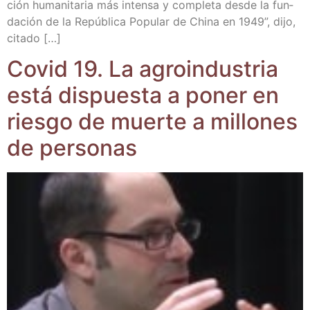
ción huma­ni­ta­ria más inten­sa y com­ple­ta des­de la fun­
da­ción de la Repú­bli­ca Popu­lar de Chi­na en 1949”, dijo,
citado […]
Covid 19. La agro­in­dus­tria
está dis­pues­ta a poner en
ries­go de muer­te a millo­nes
de personas