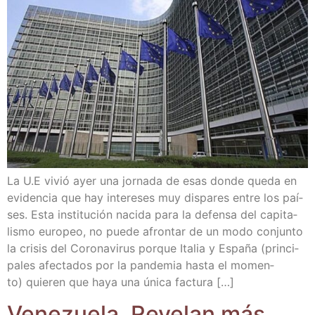
La U.E vivió ayer una jor­na­da de esas don­de que­da en
evi­den­cia que hay intere­ses muy dis­pa­res entre los paí­
ses. Esta ins­ti­tu­ción naci­da para la defen­sa del capi­ta­
lis­mo euro­peo, no pue­de afron­tar de un modo con­jun­to
la cri­sis del Coro­na­vi­rus por­que Ita­lia y Espa­ña (prin­ci­
pa­les afec­ta­dos por la pan­de­mia has­ta el momen­
to) quie­ren que haya una úni­ca factura […]
Vene­zue­la. Reve­lan más