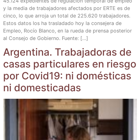
45.124 expe­dien­tes de regu­la­ción tem­po­ral de empleo
y la media de tra­ba­ja­do­res afec­ta­dos por ERTE es de
cin­co, lo que arro­ja un total de 225.620 tra­ba­ja­do­res.
Estos datos los ha tras­la­da­do hoy la con­se­je­ra de
Empleo, Rocío Blan­co, en la rue­da de pren­sa pos­te­rior
al Con­se­jo de Gobierno. Fuente: […]
Argen­ti­na. Tra­ba­ja­do­ras de
casas par­ti­cu­la­res en ries­go
por Covid19: ni domés­ti­cas
ni domesticadas