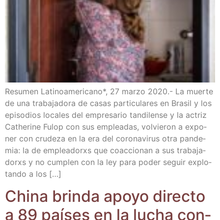
Resu­men Lati­no­ame­ri­cano*, 27 mar­zo 2020.- La muer­te
de una tra­ba­ja­do­ra de casas par­ti­cu­la­res en Bra­sil y los
epi­so­dios loca­les del empre­sa­rio tan­di­len­se y la actriz
Cathe­ri­ne Fulop con sus emplea­das, vol­vie­ron a expo­
ner con cru­de­za en la era del coro­na­vi­rus otra pan­de­
mia: la de emplea­dorxs que coac­cio­nan a sus tra­ba­ja­
dorxs y no cum­plen con la ley para poder seguir explo­
tan­do a los […]
Chi­na brin­da apo­yo direc­to
a 89 paí­ses en la lucha con­