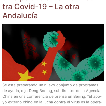
tra Covid-19 – La otra
Andalucía
Se está pre­pa­ran­do un nue­vo con­jun­to de pro­gra­mas
de ayu­da, dijo Deng Boqing, sub­di­rec­tor de la Agen­cia
Chi­na en una con­fe­ren­cia de pren­sa en Bei­jing. “El apo­
yo externo chino en la lucha con­tra el virus es la ope­ra­