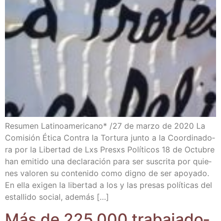
Resu­men Lati­no­ame­ri­cano* /​27 de mar­zo de 2020 La
Comi­sión Éti­ca Con­tra la Tor­tu­ra jun­to a la Coor­di­na­do­
ra por la Liber­tad de Lxs Presxs Polí­ti­cos 18 de Octu­bre
han emi­ti­do una decla­ra­ción para ser sus­cri­ta por quie­
nes valo­ren su con­te­ni­do como digno de ser apo­ya­do.
En ella exi­gen la liber­tad a los y las pre­sas polí­ti­cas del
esta­lli­do social, además […]
Más de 225.000 tra­ba­ja­do­