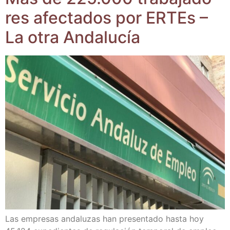
res afec­ta­dos por ERTEs –
La otra Andalucía
Las empre­sas anda­lu­zas han pre­sen­ta­do has­ta hoy