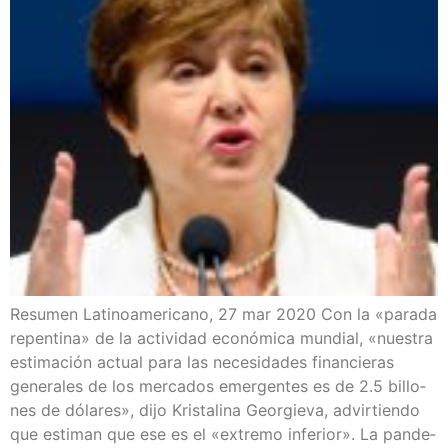
Resu­men Lati­no­ame­ri­cano, 27 mar 2020 Con la «para­da
repen­ti­na» de la acti­vi­dad eco­nó­mi­ca mun­dial, «nues­tra
esti­ma­ción actual para las nece­si­da­des finan­cie­ras
gene­ra­les de los mer­ca­dos emer­gen­tes es de 2.5 billo­
nes de dóla­res», dijo Kris­ta­li­na Geor­gie­va, advir­tien­do
que esti­man que ese es el «extre­mo infe­rior». La pan­de­