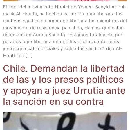
El líder del movi­mien­to Houthi de Yemen, Say­yid Abdul­
ma­lik Al-Houthi, ha hecho una ofer­ta para libe­rar a los
cau­ti­vos sau­díes a cam­bio de libe­rar a los miem­bros del
movi­mien­to de resis­ten­cia pales­ti­na, Hamas, que están
dete­ni­dos en Ara­bia Sau­di­ta. “Esta­mos total­men­te pre­
pa­ra­dos para libe­rar a uno de los pilo­tos cap­tu­ra­dos
jun­to con cua­tro ofi­cia­les y sol­da­dos sau­díes”, dijo Al-
Houthi en […]
Chi­le. Deman­dan la liber­tad
de las y los pre­sos polí­ti­cos
y apo­yan a juez Urru­tia ante
la san­ción en su contra