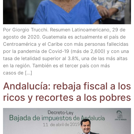
Por Gior­gio Truc­chi. Resu­men Lati­no­ame­ri­cano, 29 de
agos­to de 2020. Gua­te­ma­la es actual­men­te el país de
Cen­troa­mé­ri­ca y el Cari­be con más per­so­nas falle­ci­das
por la pan­de­mia de Covid-19 (más de 2,600) y con una
tasa de leta­li­dad supe­rior al 3.8%, una de las más altas
en la región. Tam­bién es el ter­cer país con más
casos de […]
Anda­lu­cía: reba­ja fis­cal a los
ricos y recor­tes a los pobres