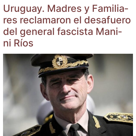
Uru­guay. Madres y Fami­lia­
res recla­ma­ron el des­afue­ro
del gene­ral fas­cis­ta Mani­
ni Ríos