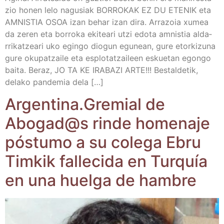
zio honen lelo nagu­siak BORROKAK EZ DU ETENIK eta
AMNISTIA OSOA izan behar izan dira. Arra­zoia xumea
da zeren eta borro­ka eki­tea­ri utzi edo­ta amnis­tia alda­
rri­katzea­ri uko egin­go dio­gun egu­nean, gure etor­ki­zu­na
gure oku­patzai­le eta esplo­tatzai­leen eskue­tan egon­go
bai­ta. Beraz, JO TA KE IRABAZI ARTE!!! Bes­tal­de­tik,
dela­ko pan­de­mia dela […]
Argentina.Gremial de
Abogad@s rin­de home­na­je
pós­tu­mo a su cole­ga Ebru
Tim­kik falle­ci­da en Tur­quía
en una huel­ga de hambre