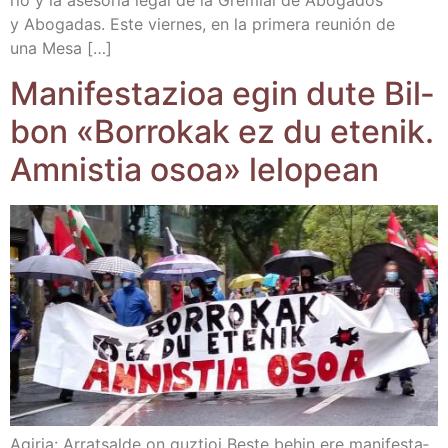
rio y la ase­so­ría legal de la Gre­mial de Abo­ga­dos
y Abo­ga­das. Este vier­nes, en la pri­me­ra reu­nión de
una Mesa […]
Mani­fes­ta­zioa egin dute Bil­
bon «Borro­kak ez du ete­nik.
Amnis­tia osoa» lelopean
Agi­ria: Arratsal­de on guz­tioi Bes­te behin ere mani­fes­ta­