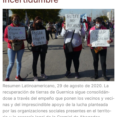
Resu­men Lati­no­ame­ri­cano, 29 de agos­to de 2020. La
recu­pe­ra­ción de tie­rras de Guer­ni­ca sigue con­so­li­dán­
do­se a tra­vés del empe­ño que ponen los veci­nos y veci­
nas y del impres­cin­di­ble apo­yo de la lucha plan­tea­da
por las orga­ni­za­cio­nes socia­les pre­sen­tes en el terri­to­