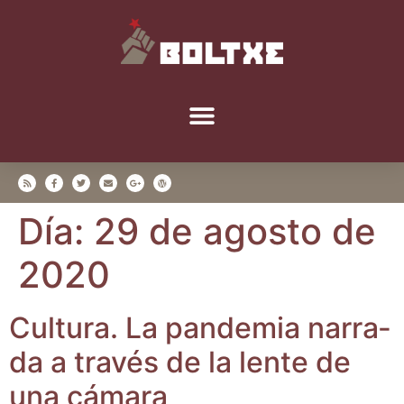
Día:
29 de agosto de
2020
Cul­tu­ra. La pan­de­mia narra­
da a tra­vés de la len­te de
una cámara