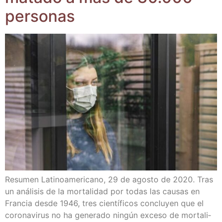
personas
Resu­men Lati­no­ame­ri­cano, 29 de agos­to de 2020. Tras
un aná­li­sis de la mor­ta­li­dad por todas las cau­sas en
Fran­cia des­de 1946, tres cien­tí­fi­cos con­clu­yen que el
coro­na­vi­rus no ha gene­ra­do nin­gún exce­so de mor­ta­li­