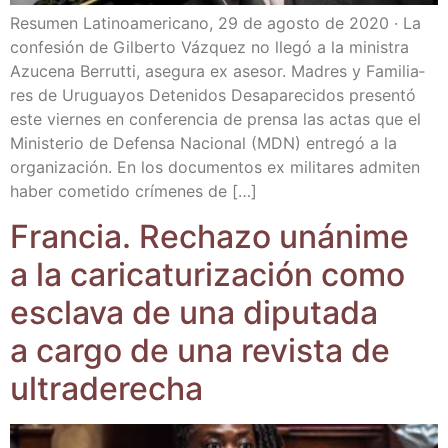
Resu­men Lati­no­ame­ri­cano, 29 de agos­to de 2020 · La
con­fe­sión de Gil­ber­to Váz­quez no lle­gó a la minis­tra
Azu­ce­na Berrut­ti, ase­gu­ra ex ase­sor. Madres y Fami­lia­
res de Uru­gua­yos Dete­ni­dos Des­apa­re­ci­dos pre­sen­tó
este vier­nes en con­fe­ren­cia de pren­sa las actas que el
Minis­te­rio de Defen­sa Nacio­nal (MDN) entre­gó a la
orga­ni­za­ción. En los docu­men­tos ex mili­ta­res admi­ten
haber come­ti­do crí­me­nes de […]
Fran­cia. Recha­zo uná­ni­me
a la cari­ca­tu­ri­za­ción como
escla­va de una dipu­tada
a car­go de una revis­ta de
ultraderecha