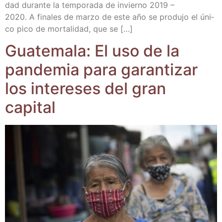
dad duran­te la tem­po­ra­da de invierno 2019 –
2020. A fina­les de mar­zo de este año se pro­du­jo el úni­
co pico de mor­ta­li­dad, que se […]
Gua­te­ma­la: El uso de la
pan­de­mia para garan­ti­zar
los intere­ses del gran
capital