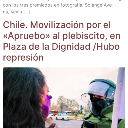
con los tres pre­mia­dos en foto­gra­fía: Solan­ge Ave­
na, Kevin […]
Chi­le. Movi­li­za­ción por el
«Aprue­bo» al ple­bis­ci­to, en
Pla­za de la Dig­ni­dad /​Hubo
represión