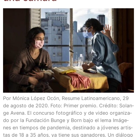
Por Móni­ca López Ocón, Resu­me Lati­no­ame­ri­cano, 29
de agos­to de 2020. Foto: Pri­mer pre­mio. Cré­di­to: Solan­
ge Ave­na. El con­cur­so foto­grá­fi­co y de video orga­ni­za­
do por la Fun­da­ción Bun­ge y Born bajo el lema Imá­ge­
nes en tiem­pos de pan­de­mia, des­ti­na­do a jóve­nes artis­
tas de 18 a 35 años, ya tie­ne sus gana­do­res. Un diá­lo­go