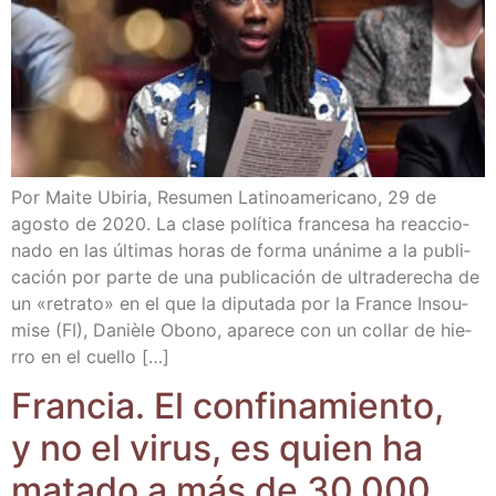
Por Mai­te Ubi­ria, Resu­men Lati­no­ame­ri­cano, 29 de
agos­to de 2020. La cla­se polí­ti­ca fran­ce­sa ha reac­cio­
na­do en las últi­mas horas de for­ma uná­ni­me a la publi­
ca­ción por par­te de una publi­ca­ción de ultra­de­re­cha de
un «retra­to» en el que la dipu­tada por la Fran­ce Insou­
mi­se (FI), Daniè­le Obono, apa­re­ce con un collar de hie­
rro en el cuello […]
Fran­cia. El con­fi­na­mien­to,
y no el virus, es quien ha
mata­do a más de 30.000