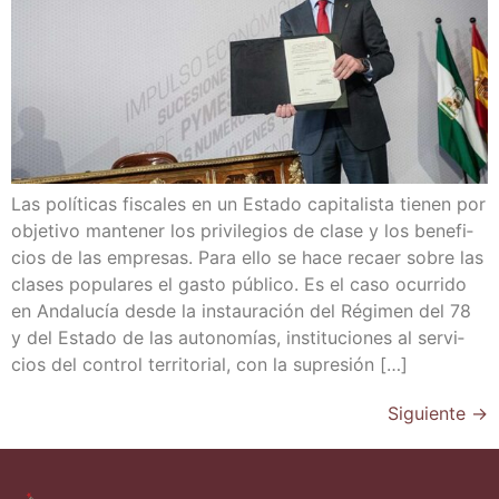
Las polí­ti­cas fis­ca­les en un Esta­do capi­ta­lis­ta tie­nen por
obje­ti­vo man­te­ner los pri­vi­le­gios de cla­se y los bene­fi­
cios de las empre­sas. Para ello se hace recaer sobre las
cla­ses popu­la­res el gas­to públi­co. Es el caso ocu­rri­do
en Anda­lu­cía des­de la ins­tau­ra­ción del Régi­men del 78
y del Esta­do de las auto­no­mías, ins­ti­tu­cio­nes al ser­vi­
cios del con­trol terri­to­rial, con la supresión […]
Siguiente
→