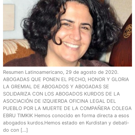
Resu­men Lati­no­ame­ri­cano, 29 de agos­to de 2020.
ABOGADAS QUE PONEN EL PECHO, HONOR Y GLORIA
LA GREMIAL DE ABOGADOS Y ABOGADAS SE
SOLIDARIZA CON LOS ABOGADOS KURDOS DE LA
ASOCIACIÓN DE IZQUIERDA OFICINA LEGAL DEL
PUEBLO POR LA MUERTE DE LA COMPAÑERA COLEGA
EBRU TIMKIK Hemos cono­ci­do en for­ma direc­ta a esos
abo­ga­dos kur­dos.Hemos esta­do en Kur­dis­tan y deba­ti­
do con […]