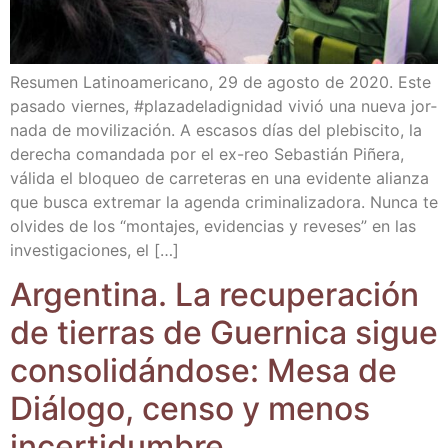
Resu­men Lati­no­ame­ri­cano, 29 de agos­to de 2020. Este
pasa­do vier­nes, #pla­za­de­la­dig­ni­dad vivió una nue­va jor­
na­da de movi­li­za­ción. A esca­sos días del ple­bis­ci­to, la
dere­cha coman­da­da por el ex-reo Sebas­tián Piñe­ra,
váli­da el blo­queo de carre­te­ras en una evi­den­te alian­za
que bus­ca extre­mar la agen­da cri­mi­na­li­za­do­ra. Nun­ca te
olvi­des de los “mon­ta­jes, evi­den­cias y reve­ses” en las
inves­ti­ga­cio­nes, el […]
Argen­ti­na. La recu­pe­ra­ción
de tie­rras de Guer­ni­ca sigue
con­so­li­dán­do­se: Mesa de
Diá­lo­go, cen­so y menos
incertidumbre