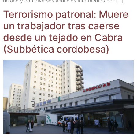
un año y con diver­sos anun­cios inter­me­dios por […]
Terro­ris­mo patro­nal: Mue­re
un tra­ba­ja­dor tras caer­se
des­de un teja­do en Cabra
(Sub­bé­ti­ca cordobesa)