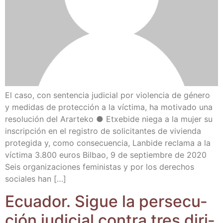
El caso, con sen­ten­cia judi­cial por vio­len­cia de géne­ro
y medi­das de pro­tec­ción a la víc­ti­ma, ha moti­va­do una
reso­lu­ción del Arar­te­ko ● Etxe­bi­de nie­ga a la mujer su
ins­crip­ción en el regis­tro de soli­ci­tan­tes de vivien­da
pro­te­gi­da y, como con­se­cuen­cia, Lan­bi­de recla­ma a la
víc­ti­ma 3.800 euros Bil­bao, 9 de sep­tiem­bre de 2020
Seis orga­ni­za­cio­nes femi­nis­tas y por los dere­chos
socia­les han […]
Ecua­dor. Sigue la per­se­cu­
ción judi­cial con­tra tres diri­