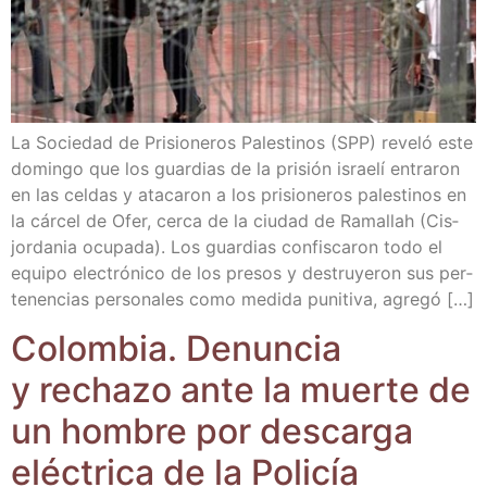
La Socie­dad de Pri­sio­ne­ros Pales­ti­nos (SPP) reve­ló este
domin­go que los guar­dias de la pri­sión israe­lí entra­ron
en las cel­das y ata­ca­ron a los pri­sio­ne­ros pales­ti­nos en
la cár­cel de Ofer, cer­ca de la ciu­dad de Rama­llah (Cis­
jor­da­nia ocu­pa­da). Los guar­dias con­fis­ca­ron todo el
equi­po elec­tró­ni­co de los pre­sos y des­tru­ye­ron sus per­
te­nen­cias per­so­na­les como medi­da puni­ti­va, agregó […]
Colom­bia. Denun­cia
y recha­zo ante la muer­te de
un hom­bre por des­car­ga
eléc­tri­ca de la Policía