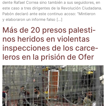
den­te Rafael Correa sino tam­bién a sus segui­do­res, en
este caso a tres diri­gen­tes de la Revo­lu­ción Ciu­da­da­na.
Pabón decla­ró ante este con­ti­nuo aco­so: “Min­tie­ron
y ela­bo­ra­ron un infor­me falso […]
Más de 20 pre­sos pales­ti­
nos heri­dos en vio­len­tas
ins­pec­cio­nes de los car­ce­
le­ros en la pri­sión de Ofer