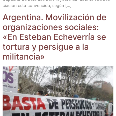
cia­ción está con­ven­ci­da, según […]
Argen­ti­na. Movi­li­za­ción de
orga­ni­za­cio­nes socia­les:
«En Este­ban Eche­ve­rría se
tor­tu­ra y per­si­gue a la
militancia»