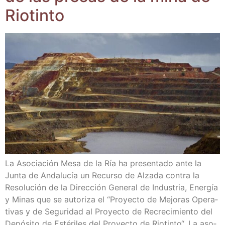
Riotinto
La Aso­cia­ción Mesa de la Ría ha pre­sen­ta­do ante la
Jun­ta de Anda­lu­cía un Recur­so de Alza­da con­tra la
Reso­lu­ción de la Direc­ción Gene­ral de Indus­tria, Ener­gía
y Minas que se auto­ri­za el “Pro­yec­to de Mejo­ras Ope­ra­
ti­vas y de Segu­ri­dad al Pro­yec­to de Recre­ci­mien­to del
Depó­si­to de Esté­ri­les del Pro­yec­to de Rio­tin­to“. La aso­