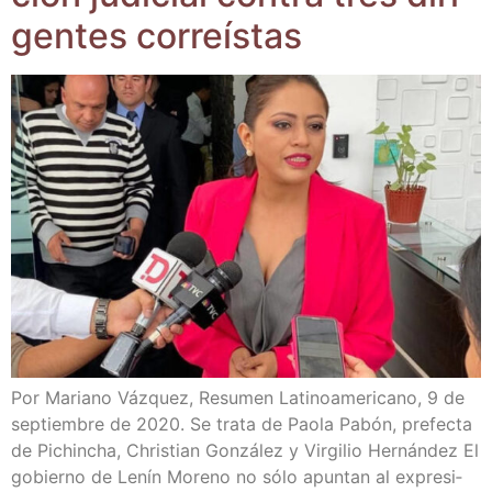
gen­tes correístas
Por Mariano Váz­quez, Resu­men Lati­no­ame­ri­cano, 9 de
sep­tiem­bre de 2020. Se tra­ta de Pao­la Pabón, pre­fec­ta
de Pichin­cha, Chris­tian Gon­zá­lez y Vir­gi­lio Her­nán­dez El
gobierno de Lenín Moreno no sólo apun­tan al expre­si­