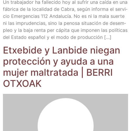
Un tra­ba­ja­dor ha falle­ci­do hoy al sufrir una caí­da en una
fábri­ca de la loca­li­dad de Cabra, según infor­ma el ser­vi­
cio Emer­gen­cias 112 Anda­lu­cía. No es ni la mala suer­te
ni las impru­den­cias, sino la peno­sa situa­ción de des­em­
pleo y la baja ren­ta per cápi­ta que impo­nen las polí­ti­cas
del Esta­do espa­ñol y el modo de producción […]
Etxe­bi­de y Lan­bi­de nie­gan
pro­tec­ción y ayu­da a una
mujer mal­tra­ta­da | BERRI
OTXOAK