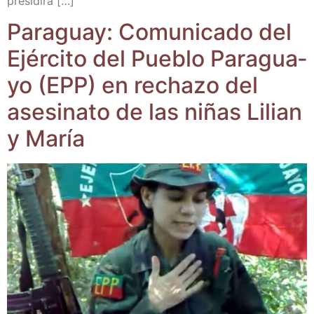
presidirá […]
Para­guay: Comu­ni­ca­do del
Ejér­ci­to del Pue­blo Para­gua­
yo (EPP) en recha­zo del
ase­si­na­to de las niñas Lilian
y María