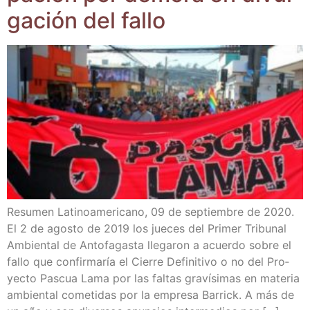
ga­ción del fallo
Resu­men Lati­no­ame­ri­cano, 09 de sep­tiem­bre de 2020.
El 2 de agos­to de 2019 los jue­ces del Pri­mer Tri­bu­nal
Ambien­tal de Anto­fa­gas­ta lle­ga­ron a acuer­do sobre el
fallo que con­fir­ma­ría el Cie­rre Defi­ni­ti­vo o no del Pro­
yec­to Pas­cua Lama por las fal­tas gra­ví­si­mas en mate­ria
ambien­tal come­ti­das por la empre­sa Barrick. A más de