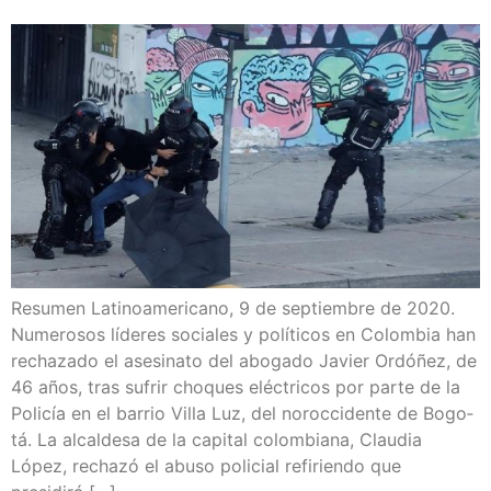
Resu­men Lati­no­ame­ri­cano, 9 de sep­tiem­bre de 2020.
Nume­ro­sos líde­res socia­les y polí­ti­cos en Colom­bia han
recha­za­do el ase­si­na­to del abo­ga­do Javier Ordó­ñez, de
46 años, tras sufrir cho­ques eléc­tri­cos por par­te de la
Poli­cía en el barrio Villa Luz, del noroc­ci­den­te de Bogo­
tá. La alcal­de­sa de la capi­tal colom­bia­na, Clau­dia
López, recha­zó el abu­so poli­cial refi­rien­do que