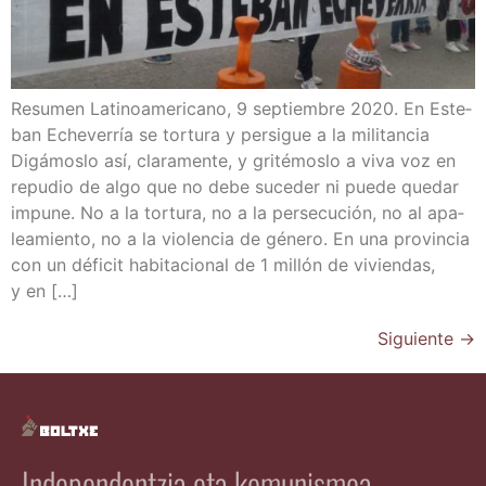
Resu­men Lati­no­ame­ri­cano, 9 sep­tiem­bre 2020. En Este­
ban Eche­ve­rría se tor­tu­ra y per­si­gue a la mili­tan­cia
Digá­mos­lo así, cla­ra­men­te, y gri­té­mos­lo a viva voz en
repu­dio de algo que no debe suce­der ni pue­de que­dar
impu­ne. No a la tor­tu­ra, no a la per­se­cu­ción, no al apa­
lea­mien­to, no a la vio­len­cia de géne­ro. En una pro­vin­cia
con un défi­cit habi­ta­cio­nal de 1 millón de vivien­das,
y en […]
Siguiente
→
Independentzia eta komunismoa