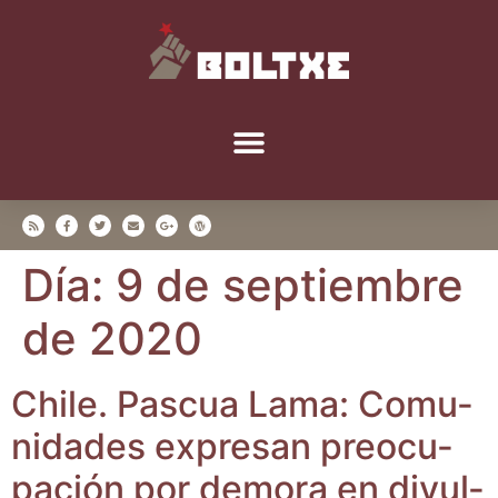
Día:
9 de septiembre
de 2020
Chi­le. Pas­cua Lama: Comu­
ni­da­des expre­san preo­cu­
pa­ción por demo­ra en divul­