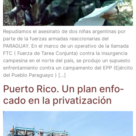
Repu­dia­mos el ase­si­na­to de dos niñas argen­ti­nas por
par­te de la fuer­zas arma­das reac­cio­na­rias del
PARAGUAY. En el mar­co de un ope­ra­ti­vo de la lla­ma­da
FTC ( Fuer­za de Tarea Con­jun­ta) con­tra la insur­gen­cia
cam­pe­si­na en el nor­te del país, se pro­du­jo un supues­to
enfren­ta­mien­to con­tra un cam­pa­men­to del EPP (Ejér­ci­to
del Pue­blo Paraguayo ) […]
Puer­to Rico. Un plan enfo­
ca­do en la privatización