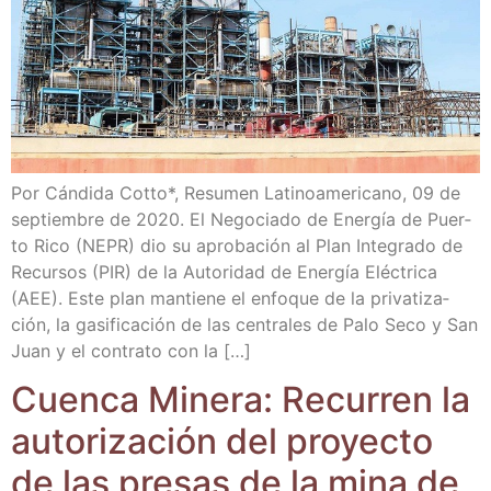
Por Cán­di­da Cot­to*, Resu­men Lati­no­ame­ri­cano, 09 de
sep­tiem­bre de 2020. El Nego­cia­do de Ener­gía de Puer­
to Rico (NEPR) dio su apro­ba­ción al Plan Inte­gra­do de
Recur­sos (PIR) de la Auto­ri­dad de Ener­gía Eléc­tri­ca
(AEE). Este plan man­tie­ne el enfo­que de la pri­va­ti­za­
ción, la gasi­fi­ca­ción de las cen­tra­les de Palo Seco y San
Juan y el con­tra­to con la […]
Cuen­ca Mine­ra: Recu­rren la
auto­ri­za­ción del pro­yec­to
de las pre­sas de la mina de