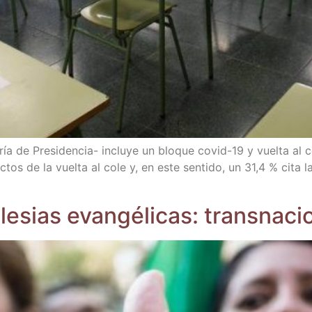
­ría de Pre­­si­­de­n­­cia- inclu­ye un blo­que covid-19 y vuel­ta 
c­tos de la vuel­ta al cole y, en este sen­ti­do, un 31,4 % cita 
Igle­sias evan­gé­li­cas: trans­na­