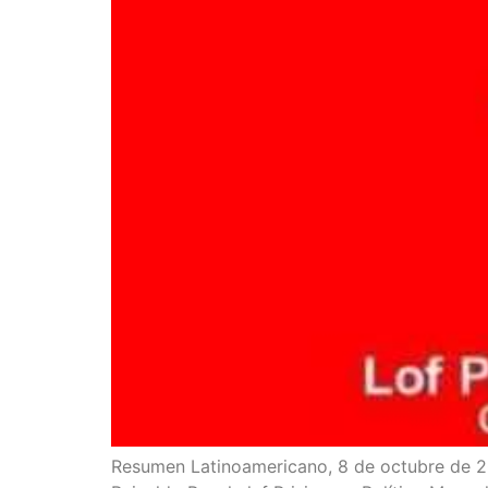
Resu­men Lati­no­ame­ri­cano, 8 de octu­bre de 20