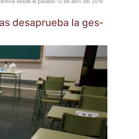
­ven­ti­va des­de el pasa­do 12 de abril del 2019
ias des­aprue­ba la ges­