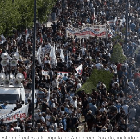
 este miér­co­les a la cúpu­la de Ama­ne­cer Dora­do, inclui­do su l