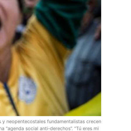
 neo­pen­te­cos­ta­les fun­da­men­ta­lis­tas cre­cen
n una “agen­da social anti-dere­chos”. “Tú eres mi