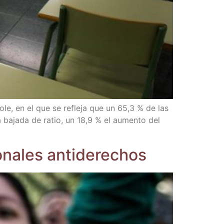
al cole, en el que se refle­ja que un 65,3 % de las
la baja­da de ratio, un 18,9 % el aumen­to del
cio­na­les antiderechos