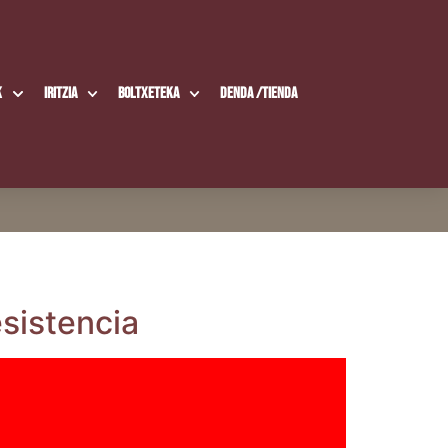
k
Iritzia
Boltxe­te­ka
Den­da /​Tien­da
esistencia