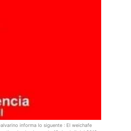
­va­rino infor­ma lo siguen­te : El wei­cha­fe