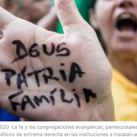
. La fe y las con­gre­ga­cio­nes evan­gé­li­cas, pen­te­cos­ta­les y
­ti­cos de extre­ma dere­cha en las ins­ti­tu­cio­nes e ins­ta­la