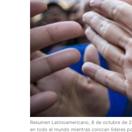
Resu­men Lati­no­ame­ri­cano, 8 de octu­bre de 2020
en todo el mun­do mien­tras colo­can líde­res polí