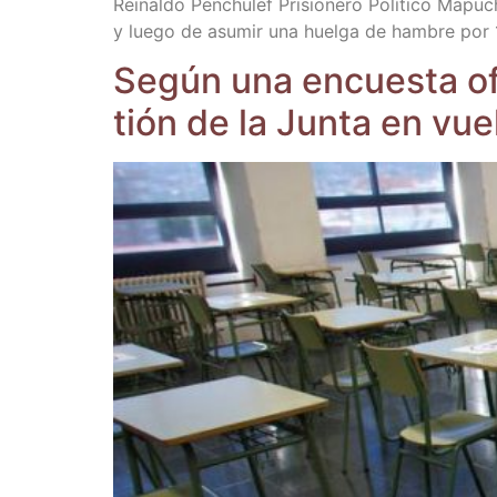
Rei­nal­do Pen­chu­lef Pri­sio­ne­ro Polí­ti­co Ma
y lue­go de asu­mir una huel­ga de ham­bre por
Según una encues­ta ofi­
tión de la Jun­ta en vuel