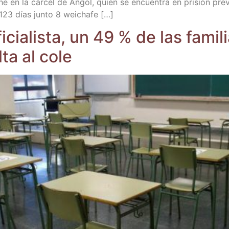
pu­che en la cár­cel de Angol, quien se encuen­tra en pri­sión pre
 123 días jun­to 8 weichafe […]
cia­lis­ta, un 49 % de las fami­l
­ta al cole