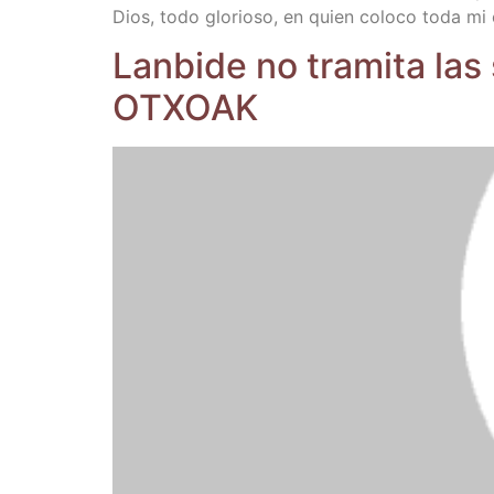
Dios, todo glo­rio­so, en quien colo­co toda mi
Lan­bi­de no tra­mi­ta las
OTXOAK