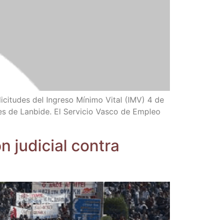
­ci­tu­des del Ingre­so Míni­mo Vital (IMV) 4 de
es de Lan­bi­de. El Ser­vi­cio Vas­co de Empleo
n judi­cial con­tra