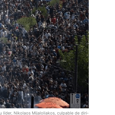
íder, Niko­laos Mija­lo­lia­kos, cul­pa­ble de diri­