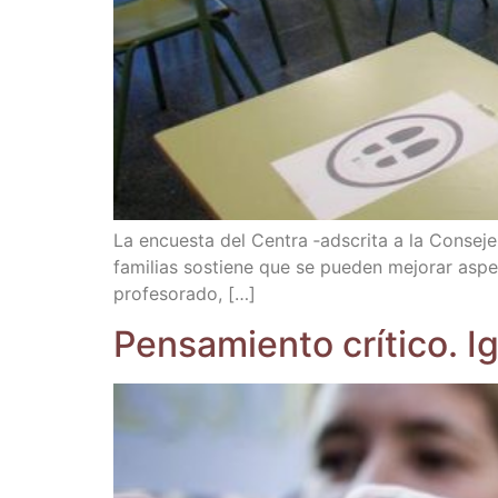
La encues­ta del Cen­tra ‑ads­cri­ta a la Con­se­je
fami­lias sos­tie­ne que se pue­den mejo­rar aspe
profesorado, […]
Pen­sa­mien­to crí­ti­co. 