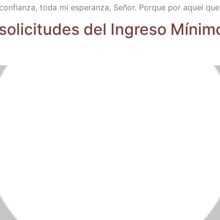
 con­fian­za, toda mi espe­ran­za, Señor. Por­que por aquel qu
 soli­ci­tu­des del Ingre­so Míni