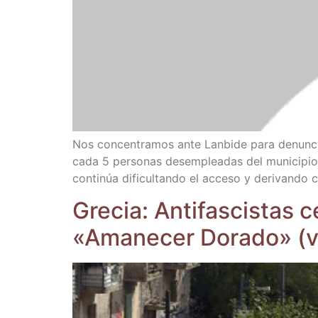
Nos con­cen­tra­mos ante Lan­bi­de para denun­cia
cada 5 per­so­nas des­em­plea­das del muni­ci­pio
con­ti­núa difi­cul­tan­do el acce­so y deri­van­d
Gre­cia: Anti­fas­cis­tas 
«Ama­ne­cer Dora­do» (