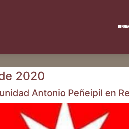
Berria
 de 2020
ni­dad Anto­nio Peñei­pil en R