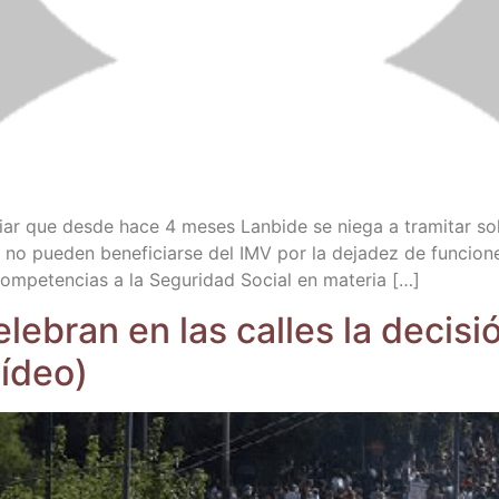
r que des­de hace 4 meses Lan­bi­de se nie­ga a tra­mi­tar soli
 no pue­den bene­fi­ciar­se del IMV por la deja­dez de fun­cio­n
o com­pe­ten­cias a la Segu­ri­dad Social en materia […]
cele­bran en las calles la deci­sió
vídeo)