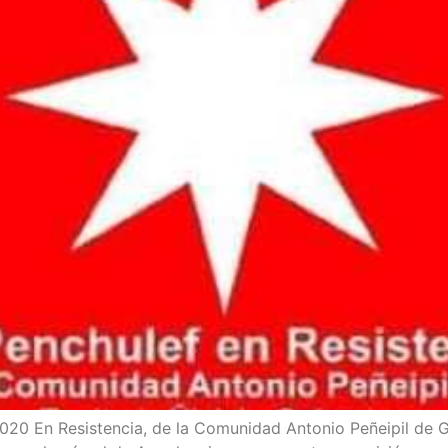
20 En Resis­ten­cia, de la Comu­ni­dad Anto­nio Peñei­pil de Gal