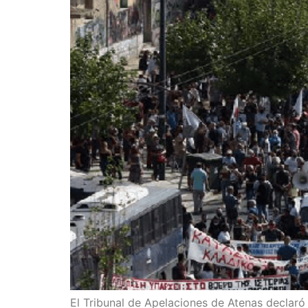
El Tri­bu­nal de Ape­la­cio­nes de Ate­nas decla­ró