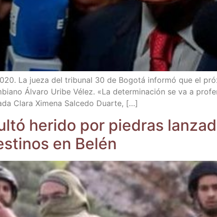
20. La jue­za del tri­bu­nal 30 de Bogo­tá infor­mó que el pró­x
om­biano Álva­ro Uri­be Vélez. «La deter­mi­na­ción se va a pro­
­da Cla­ra Xime­na Sal­ce­do Duarte, […]
l­tó heri­do por pie­dras lan­za
es­ti­nos en Belén