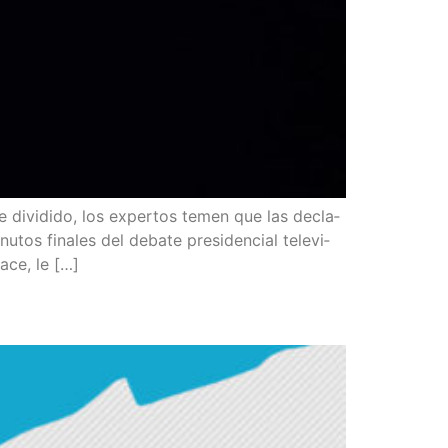
e divi­di­do, los exper­tos temen que las decla­
u­tos fina­les del deba­te pre­si­den­cial tele­vi­
a­ce, le […]