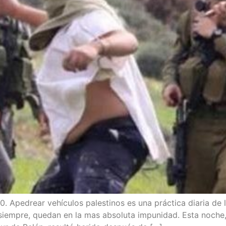
pe­drear vehícu­los pales­ti­nos es una prác­ti­ca dia­ria de lo
mo siem­pre, que­dan en la mas abso­lu­ta impu­ni­dad. Esta n