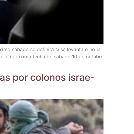
i­mo sába­do se defi­ni­rá si se levan­ta o no la
fe­rir en pró­xi­ma fecha de sába­do 10 de octu­bre
­das por colo­nos israe­