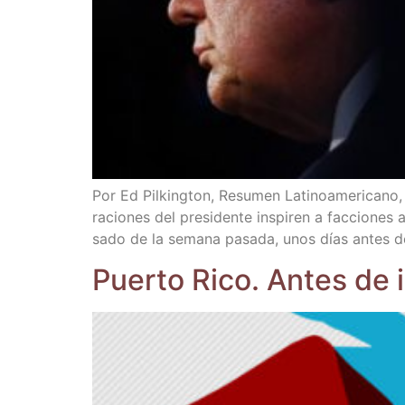
Por Ed Pil­king­ton, Resu­men Lati­no­ame­ri­can
ra­cio­nes del pre­si­den­te ins­pi­ren a fac­cio­ne
sa­do de la sema­na pasa­da, unos días antes de 
Puer­to Rico. Antes de i