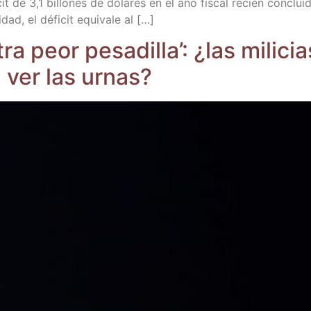
it de 3,1 billo­nes de dóla­res en el año fis­cal recién con­clui­
ad, el défi­cit equi­va­le al […]
a peor pesa­di­lla’: ¿las mili­cia
 ver las urnas?