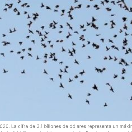
0. La cifra de 3,1 billo­nes de dóla­res repre­sen­ta un máxi­mo 