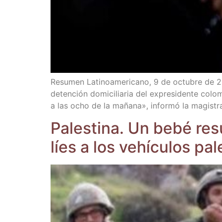
Resu­men Lati­no­ame­ri­cano, 9 de octu­bre de 20
deten­ción domi­ci­lia­ria del expre­si­den­te col
a las ocho de la maña­na», infor­mó la magis­tra
Pales­ti­na. Un bebé resu
líes a los vehícu­los pal