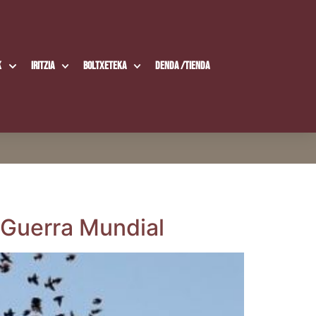
k
Iritzia
Boltxe­te­ka
Den­da /​Tien­da
II Gue­rra Mundial