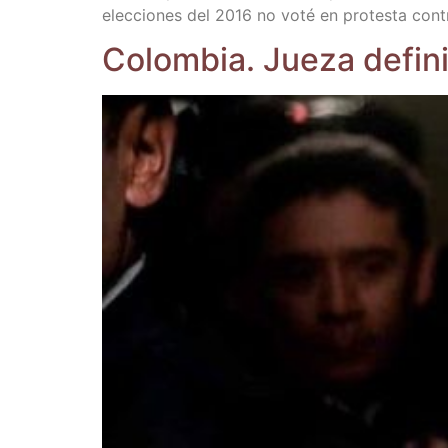
elec­cio­nes del 2016 no voté en pro­tes­ta con­tr
Colom­bia. Jue­za defi­ni