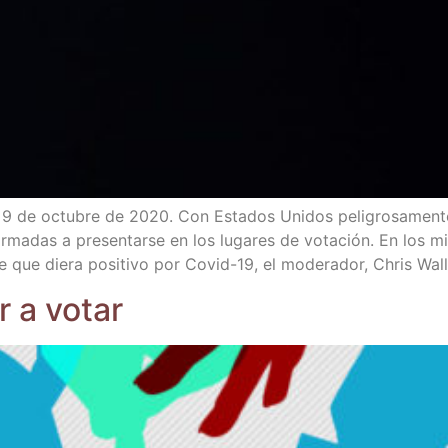
o, 9 de octu­bre de 2020. Con Esta­dos Uni­dos peli­gro­sa­men­t
s arma­das a pre­sen­tar­se en los luga­res de vota­ción. En los min
que die­ra posi­ti­vo por Covid-19, el mode­ra­dor, Chris Wall
r a votar