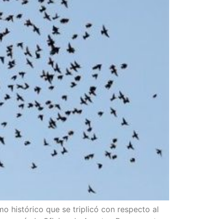
his­tó­ri­co que se tri­pli­có con res­pec­to al