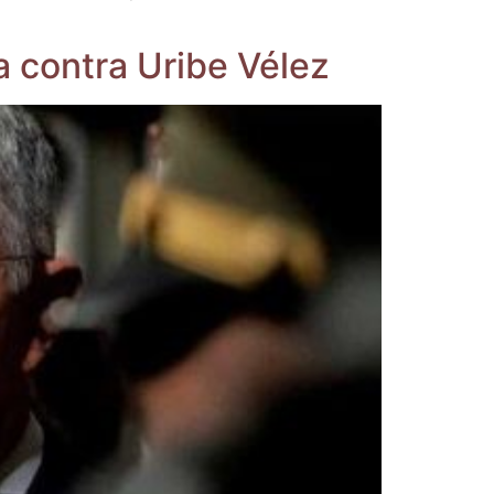
a con­tra Uri­be Vélez