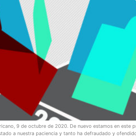
i­cano, 9 de octu­bre de 2020. De nue­vo esta­mos en este pro­
ta­do a nues­tra pacien­cia y tan­to ha defrau­da­do y ofen­di­d