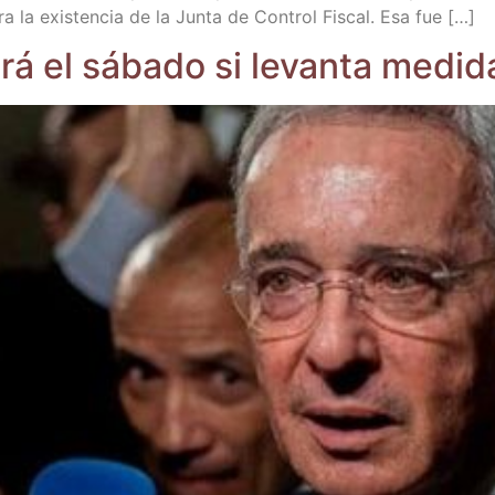
a la exis­ten­cia de la Jun­ta de Con­trol Fis­cal. Esa fue […]
­rá el sába­do si levan­ta medi­d