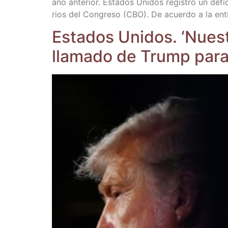
año ante­rior. Esta­dos Uni­dos regis­tró un défi­c
rios del Con­gre­so (CBO). De acuer­do a la enti­d
Esta­dos Uni­dos. ‘Nues­tr
lla­ma­do de Trump para