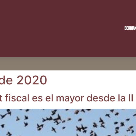
Berria
 de 2020
t fis­cal es el mayor des­de la 