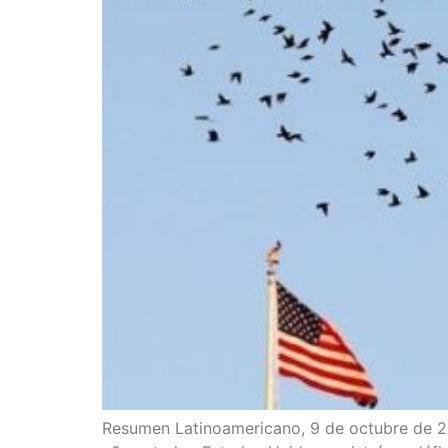
Resu­men Lati­no­ame­ri­cano, 9 de octu­bre de 202