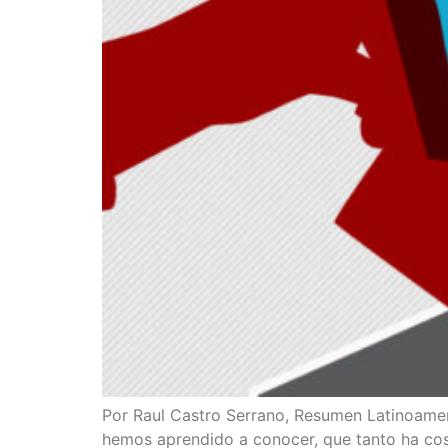
Por Raul Cas­tro Serrano, Resu­men Lati­no­ame­r
hemos apren­di­do a cono­cer, que tan­to ha cos­