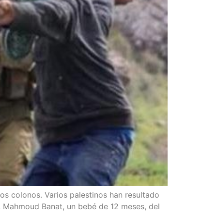
s colo­nos. Varios pales­ti­nos han resul­ta­do
oche, Mah­moud Banat, un bebé de 12 meses, del