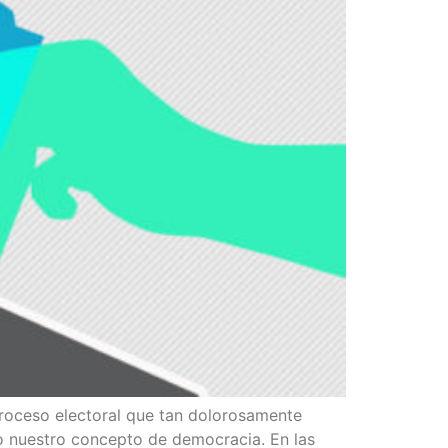
ce­so elec­to­ral que tan dolo­ro­sa­men­te
o nues­tro con­cep­to de demo­cra­cia. En las