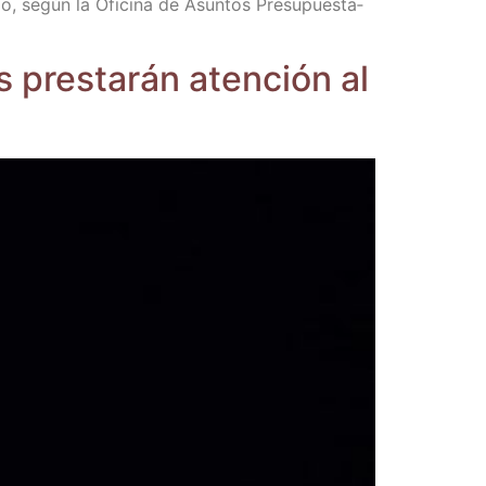
do, según la Ofi­ci­na de Asun­tos Pre­su­pues­ta­
s pres­ta­rán aten­ción al