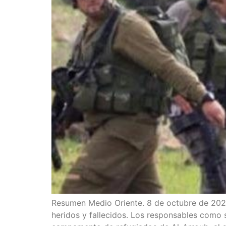
Resu­men Medio Orien­te. 8 de octu­bre de 2020. A
heri­dos y falle­ci­dos. Los res­pon­sa­bles co