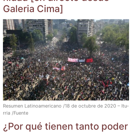
Gale­ria Cima]
Resu­men Lati­no­ame­ri­cano /​18 de octu­bre de 2020 – Itu­
rria /​Fuen­te
¿Por qué tie­nen tan­to poder