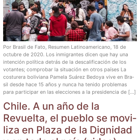
Por Bra­sil de Fato, Resu­men Lati­no­ame­ri­cano, 18 de
octu­bre de 2020. Los inmi­gran­tes dicen que hay una
inten­ción polí­ti­ca detrás de la des­ca­li­fi­ca­ción de los
votan­tes; com­pro­bar la situa­ción en otros paí­ses La
cos­tu­re­ra boli­via­na Pame­la Suá­rez Bedo­ya vive en Bra­
sil des­de hace 15 años y nun­ca ha teni­do pro­ble­mas
para par­ti­ci­par en las elec­cio­nes a la pre­si­den­cia de […]
Chi­le. A un año de la
Revuel­ta, el pue­blo se movi­
li­za en Pla­za de la Dig­ni­dad