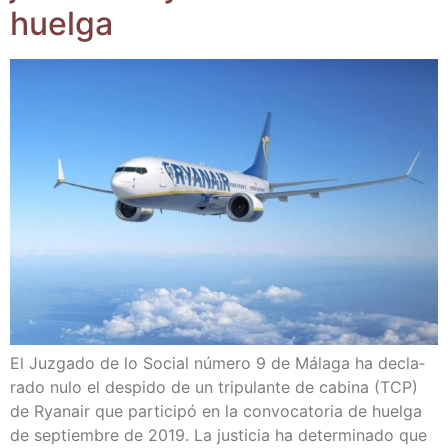
huelga
El Juz­ga­do de lo Social núme­ro 9 de Mála­ga ha decla­
ra­do nulo el des­pi­do de un tri­pu­lan­te de cabi­na (TCP)
de Rya­nair que par­ti­ci­pó en la con­vo­ca­to­ria de huel­ga
de sep­tiem­bre de 2019. La jus­ti­cia ha deter­mi­na­do que