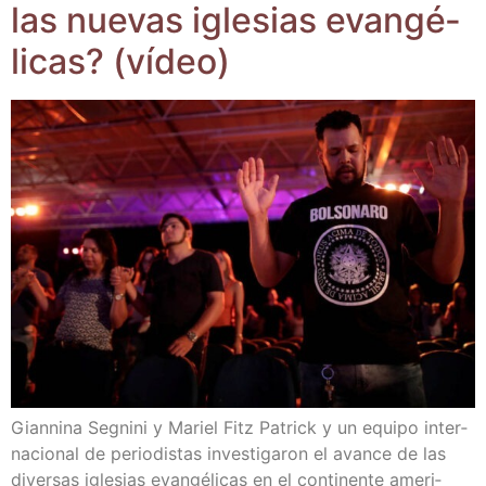
las nue­vas igle­sias evan­gé­
li­cas? (vídeo)
Gian­ni­na Seg­ni­ni y Mariel Fitz Patrick y un equi­po inter­
na­cio­nal de perio­dis­tas inves­ti­ga­ron el avan­ce de las
diver­sas igle­sias evan­gé­li­cas en el con­ti­nen­te ame­ri­