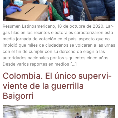
Resu­men Lati­no­ame­ri­cano, 18 de octu­bre de 2020. Lar­
gas filas en los recin­tos elec­to­ra­les carac­te­ri­za­ron esta
media jor­na­da de vota­ción en el país, aspec­to que no
impi­dió que miles de ciu­da­da­nos se vol­ca­ran a las urnas
con el fin de cum­plir con su dere­cho de ele­gir a las
auto­ri­da­des nacio­na­les por los siguien­tes cin­co años.
Des­de varios repor­tes en medios […]
Colom­bia. El úni­co super­vi­
vien­te de la gue­rri­lla
Baigorri