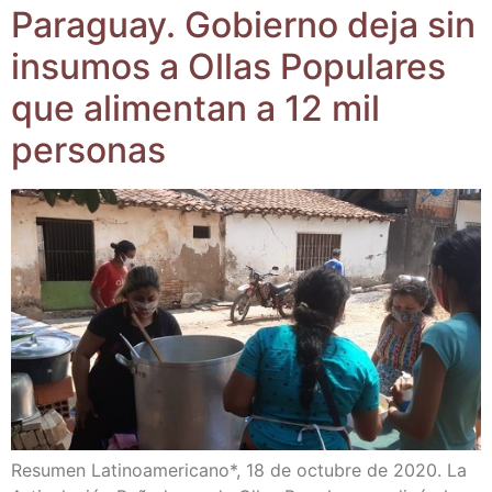
Para­guay. Gobierno deja sin
insu­mos a Ollas Popu­la­res
que ali­men­tan a 12 mil
personas
Resu­men Lati­no­ame­ri­cano*, 18 de octu­bre de 2020. La