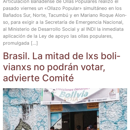
Arti­cu­la­ción Baña­den­se de Ollas Popu­la­res reali­zó el
pasa­do vier­nes un «Olla­zo Popu­lar» simul­tá­neo en los
Baña­dos Sur, Nor­te, Tacum­bú y en Mariano Roque Alon­
so, para exi­gir a la Secre­ta­ría de Emer­gen­cia Nacio­nal,
al Minis­te­rio de Desa­rro­llo Social y al INDI la inme­dia­ta
apli­ca­ción de la Ley de apo­yo las ollas popu­la­res,
promulgada […]
Bra­sil. La mitad de lxs boli­
vianxs no podrán votar,
advier­te Comité