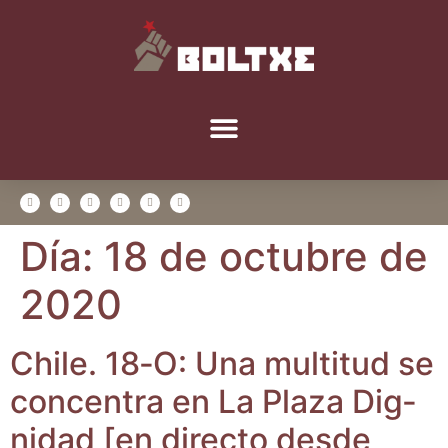
Día:
18 de octubre de
2020
Chi­le. 18‑O: Una mul­ti­tud se
con­cen­tra en La Pla­za Dig­
ni­dad [en direc­to des­de