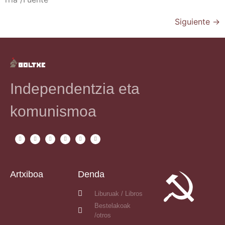
Siguiente
→
Independentzia eta
komunismoa
Artxiboa
Denda
Liburuak / Libros
Bestelakoak
/otros