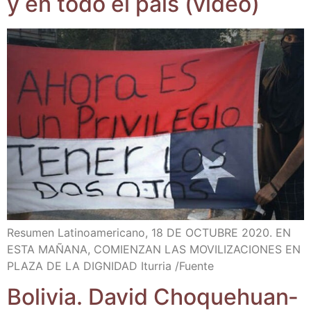
y en todo el país (video)
Resu­men Lati­no­ame­ri­cano, 18 DE OCTUBRE 2020. EN
ESTA MAÑANA, COMIENZAN LAS MOVILIZACIONES EN
PLAZA DE LA DIGNIDAD Itu­rria /​Fuen­te
Boli­via. David Cho­quehuan­