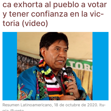
ca exhor­ta al pue­blo a votar
y tener con­fian­za en la vic­
to­ria (video)
Resu­men Lati­no­ame­ri­cano, 18 de octu­bre de 2020. Itu­
rria /​Fuen­te