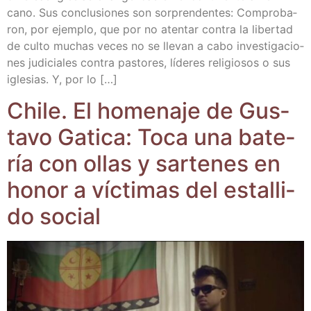
cano. Sus con­clu­sio­nes son sor­pren­den­tes: Com­pro­ba­
ron, por ejem­plo, que por no aten­tar con­tra la liber­tad
de cul­to muchas veces no se lle­van a cabo inves­ti­ga­cio­
nes judi­cia­les con­tra pas­to­res, líde­res reli­gio­sos o sus
igle­sias. Y, por lo […]
Chi­le. El home­na­je de Gus­
ta­vo Gati­ca: Toca una bate­
ría con ollas y sar­te­nes en
honor a víc­ti­mas del esta­lli­
do social