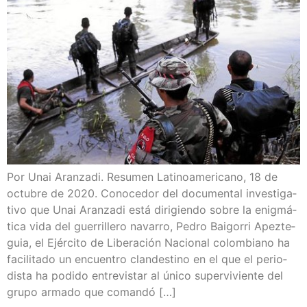
Por Unai Aran­za­di. Resu­men Lati­no­ame­ri­cano, 18 de
octu­bre de 2020. Cono­ce­dor del docu­men­tal inves­ti­ga­
ti­vo que Unai Aran­za­di está diri­gien­do sobre la enig­má­
ti­ca vida del gue­rri­lle­ro nava­rro, Pedro Bai­go­rri Apez­te­
guia, el Ejér­ci­to de Libe­ra­ción Nacio­nal colom­biano ha
faci­li­ta­do un encuen­tro clan­des­tino en el que el perio­
dis­ta ha podi­do entre­vis­tar al úni­co super­vi­vien­te del
gru­po arma­do que comandó […]