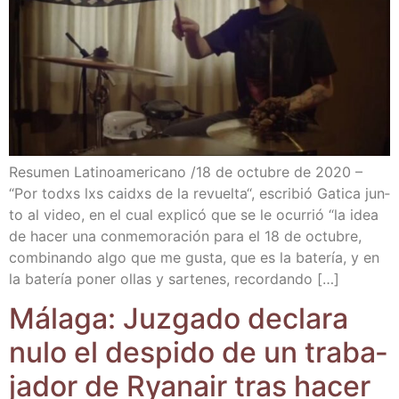
Resu­men Lati­no­ame­ri­cano /​18 de octu­bre de 2020 –
“Por todxs lxs caidxs de la revuel­ta“, escri­bió Gati­ca jun­
to al video, en el cual expli­có que se le ocu­rrió “la idea
de hacer una con­me­mo­ra­ción para el 18 de octu­bre,
com­bi­nan­do algo que me gus­ta, que es la bate­ría, y en
la bate­ría poner ollas y sar­te­nes, recordando […]
Mála­ga: Juz­ga­do decla­ra
nulo el des­pi­do de un tra­ba­
ja­dor de Rya­nair tras hacer