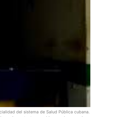
ia­li­dad del sis­te­ma de Salud Públi­ca cuba­na.