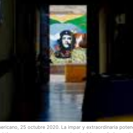
ri­cano, 25 octu­bre 2020. La impar y extra­or­di­na­ria poten­c