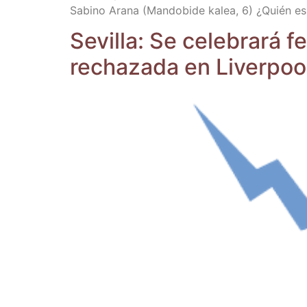
Sabino Ara­na (Man­do­bi­de kalea, 6) ¿Quién es e
Sevi­lla: Se cele­bra­rá 
recha­za­da en Liverpoo