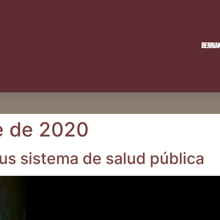
Berria
e de 2020
us sis­te­ma de salud pública