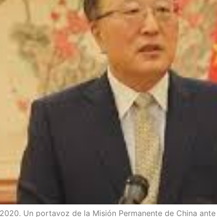
2020. Un por­ta­voz de la Misión Per­ma­nen­te de Chi­na ante 