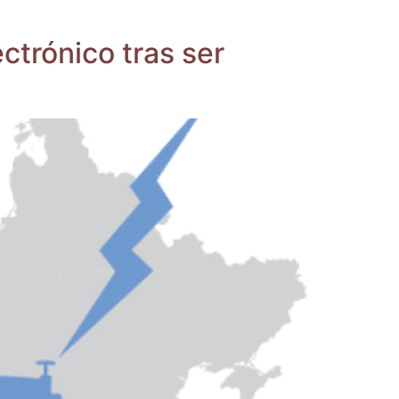
­tró­ni­co tras ser