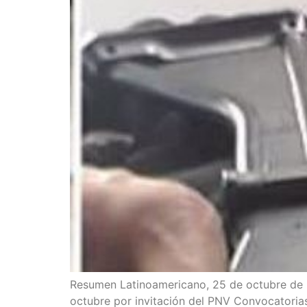
Resu­men Lati­no­ame­ri­cano, 25 de octu­bre de 20
octu­bre por invi­ta­ción del PNV Con­vo­ca­to­