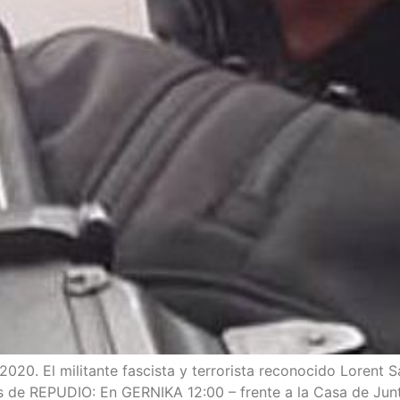
20. El mili­tan­te fas­cis­ta y terro­ris­ta reco­no­ci­do Lorent 
rias de REPUDIO: En GERNIKA 12:00 – fren­te a la Casa de Jun­t