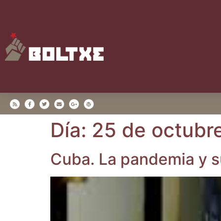
Día:
25 de octubr
Cuba. La pan­de­mia y s