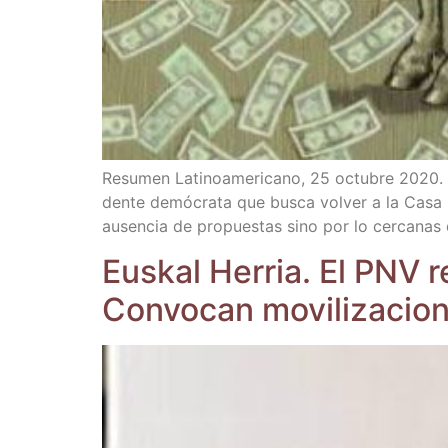
Resu­men Lati­no­ame­ri­cano, 25 octu­bre 2020. Má
den­te demó­cra­ta que bus­ca vol­ver a la Casa B
ausen­cia de pro­pues­tas sino por lo cer­ca­nas
Eus­kal Herria. El PNV re
Convocan movi­li­za­cio­