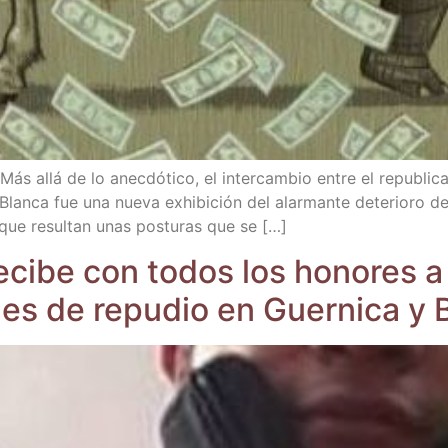
s allá de lo anec­dó­ti­co, el inter­cam­bio entre el repu­bli­can
lan­ca fue una nue­va exhi­bi­ción del alar­man­te dete­rio­ro de
 que resul­tan unas pos­tu­ras que se […]
ci­be con todos los hono­res a te
nes de repu­dio en Guer­ni­ca y 