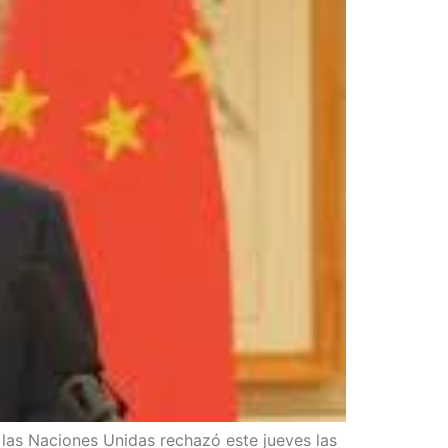
las Nacio­nes Uni­das recha­zó este jue­ves las