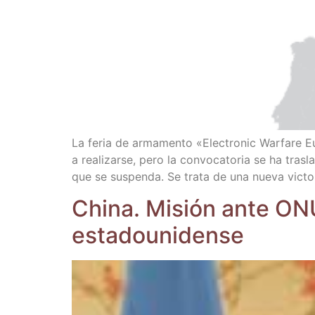
La feria de arma­men­to «Elec­tro­nic War­fa­re E
a rea­li­zar­se, pero la con­vo­ca­to­ria se ha tr
que se sus­pen­da. Se tra­ta de una nue­va vic­to­
Chi­na. Misión ante ONU
estadounidense