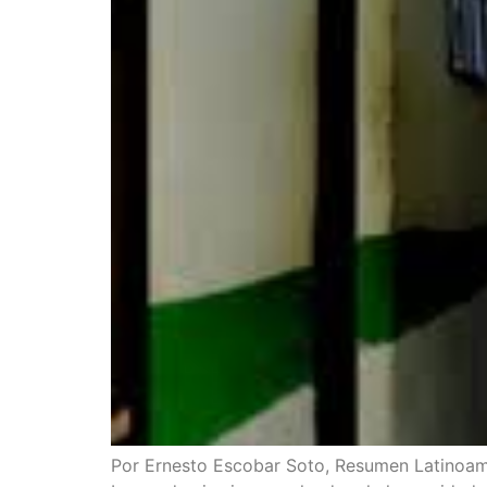
Por Ernes­to Esco­bar Soto, Resu­men Lati­no­ame­