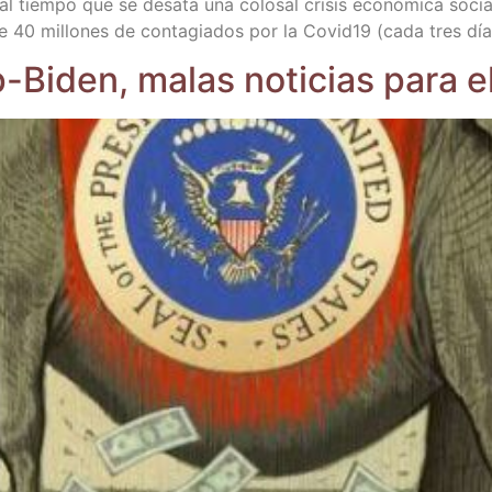
al tiem­po que se des­ata una colo­sal cri­sis eco­nó­mi­ca socia
 de 40 millo­nes de con­ta­gia­dos por la Covid19 (cada tres dí
p-Biden, malas noti­cias para 