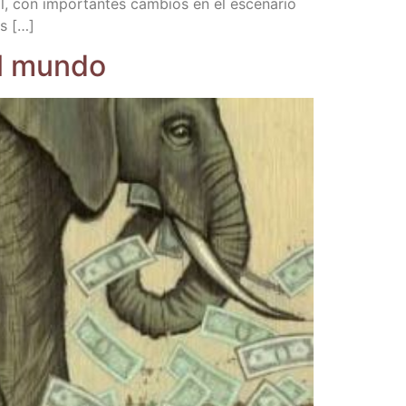
l, con impor­tan­tes cam­bios en el esce­na­rio
as […]
el mundo