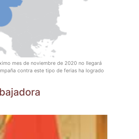
ró­xi­mo mes de noviem­bre de 2020 no lle­ga­rá
cam­pa­ña con­tra este tipo de ferias ha logra­do
a­ja­do­ra