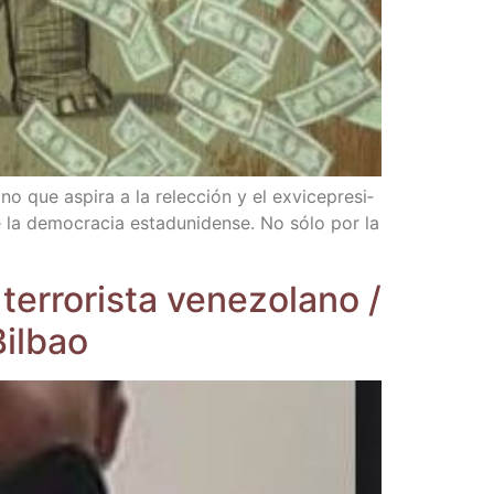
o que aspi­ra a la relec­ción y el exvi­ce­pre­si­
 la demo­cra­cia esta­du­ni­den­se. No sólo por la
rro­ris­ta vene­zo­lano /​
Bilbao