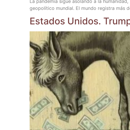
La pan­de­mia sigue aso­lan­do a la huma­ni­dad, 
geo­po­lí­ti­co mun­dial. El mun­do regis­tra más
Esta­dos Uni­dos. Trum