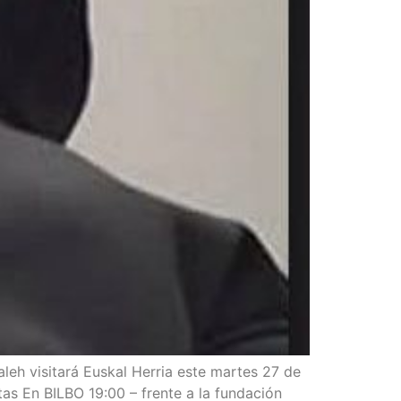
Saleh visi­ta­rá Eus­kal Herria este mar­tes 27 de
as En BILBO 19:00 – fren­te a la fun­da­ción