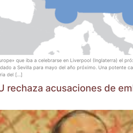
uro­pe» que iba a cele­brar­se en Liver­pool (Ingla­te­rra) el p
as­la­da­do a Sevi­lla para mayo del año pró­xi­mo. Una poten­te 
ria del […]
 recha­za acu­sa­cio­nes de emb