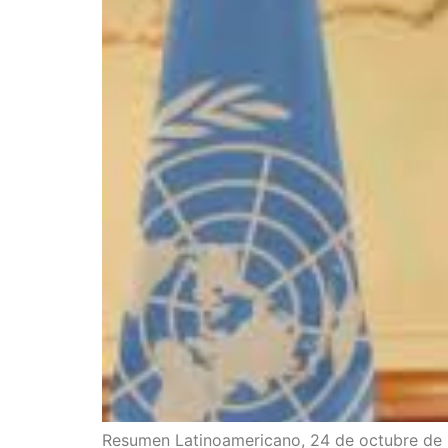
Resu­men Lati­no­ame­ri­cano, 24 de octu­bre de 