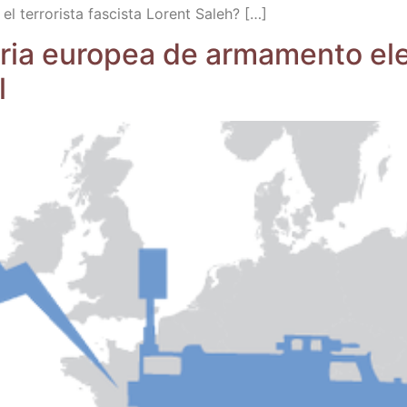
l terro­ris­ta fas­cis­ta Lorent Saleh? […]
feria euro­pea de arma­men­to elec
l