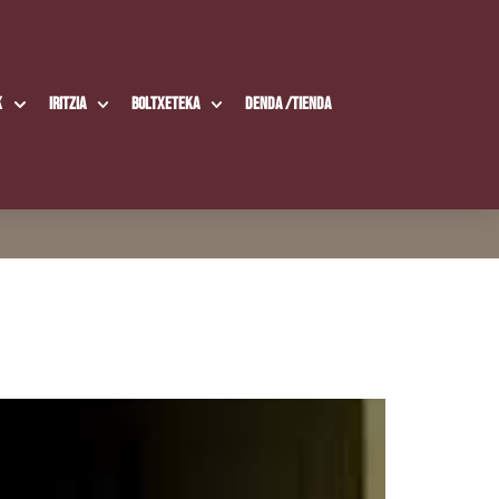
k
Iritzia
Boltxe­te­ka
Den­da /​Tien­da