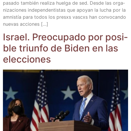
pasa­do tam­bién rea­li­za huel­ga de sed. Des­de las orga­
ni­za­cio­nes inde­pen­den­tis­tas que apo­yan la lucha por la
amnis­tía para todos los presxs vascxs han con­vo­can­do
nue­vas acciones […]
Israel. Preo­cu­pa­do por posi­
ble triun­fo de Biden en las
elecciones