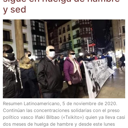
y sed
Resu­men Lati­no­ame­ri­cano, 5 de noviem­bre de 2020.
Con­ti­núan las con­cen­tra­cio­nes soli­da­rias con el pre­so
polí­ti­co vas­co Iña­ki Bil­bao («Txi­ki­to») quien ya lle­va casi
dos meses de huel­ga de ham­bre y des­de este lunes