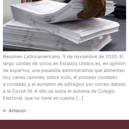
Resu­men Lati­no­ame­ri­cano, 5 de noviem­bre de 2020. El
lar­go con­teo de votos en Esta­dos Uni­dos es, en opi­nión
de exper­tos, una pesa­di­lla admi­nis­tra­ti­va que ali­men­tan
hoy varias razo­nes, sobre todo, el pro­ce­so con­da­do
a con­da­do y el aumen­to de sufra­gios por correo debi­do
a la Covid-19. A ello se suma el sis­te­ma de Cole­gio
Elec­to­ral, que no tie­ne en cuenta […]
←
Anterior