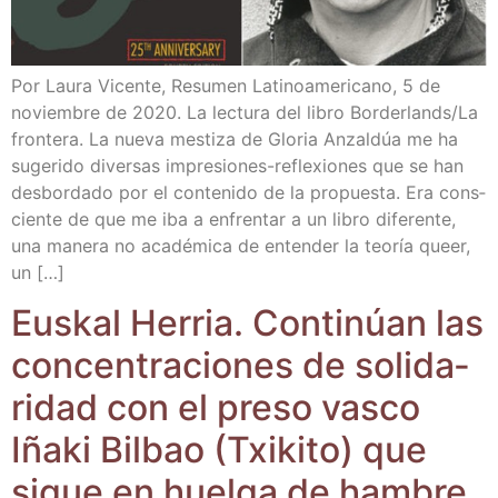
Por Lau­ra Vicen­te, Resu­men Lati­no­ame­ri­cano, 5 de
noviem­bre de 2020. La lec­tu­ra del libro Borderlands/​La
fron­te­ra. La nue­va mes­ti­za de Glo­ria Anzal­dúa me ha
suge­ri­do diver­sas impre­­sio­­nes-refle­­xio­­nes que se han
des­bor­da­do por el con­te­ni­do de la pro­pues­ta. Era cons­
cien­te de que me iba a enfren­tar a un libro dife­ren­te,
una mane­ra no aca­dé­mi­ca de enten­der la teo­ría queer,
un […]
Eus­kal Herria. Con­ti­núan las
con­cen­tra­cio­nes de soli­da­
ri­dad con el pre­so vas­co
Iña­ki Bil­bao (Txi­ki­to) que
sigue en huel­ga de ham­bre