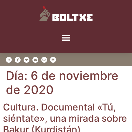
Día:
6 de noviembre
de 2020
Cul­tu­ra. Docu­men­tal «Tú,
sién­ta­te», una mira­da sobre
Bakur (Kur­dis­tán)