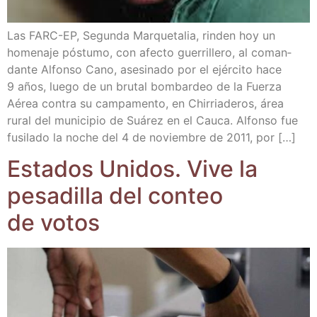
Las FARC-EP, Segun­da Mar­que­ta­lia, rin­den hoy un
home­na­je pós­tu­mo, con afec­to gue­rri­lle­ro, al coman­
dan­te Alfon­so Cano, ase­si­na­do por el ejér­ci­to hace
9 años, lue­go de un bru­tal bom­bar­deo de la Fuer­za
Aérea con­tra su cam­pa­men­to, en Chi­rria­de­ros, área
rural del muni­ci­pio de Suá­rez en el Cau­ca. Alfon­so fue
fusi­la­do la noche del 4 de noviem­bre de 2011, por […]
Esta­dos Uni­dos. Vive la
pesa­di­lla del con­teo
de votos