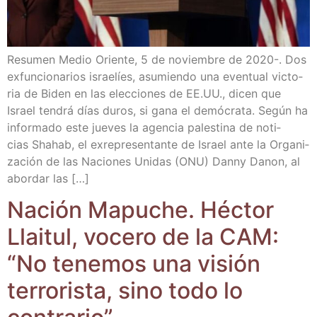
Resu­men Medio Orien­te, 5 de noviem­bre de 2020-. Dos
exfun­cio­na­rios israe­líes, asu­mien­do una even­tual vic­to­
ria de Biden en las elec­cio­nes de EE.UU., dicen que
Israel ten­drá días duros, si gana el demó­cra­ta. Según ha
infor­ma­do este jue­ves la agen­cia pales­ti­na de noti­
cias Shahab, el exre­pre­sen­tan­te de Israel ante la Orga­ni­
za­ción de las Nacio­nes Uni­das (ONU) Danny Danon, al
abor­dar las […]
Nación Mapu­che. Héc­tor
Llai­tul, voce­ro de la CAM:
“No tene­mos una visión
terro­ris­ta, sino todo lo