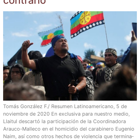
contrario”
Tomás Gon­zá­lez F./ Resu­men Lati­no­ame­ri­cano, 5 de
noviem­bre de 2020 En exclu­si­va para nues­tro medio,
Llai­tul des­car­tó la par­ti­ci­pa­ción de la Coor­di­na­do­ra
Arau­­co-Malle­­co en el homi­ci­dio del cara­bi­ne­ro Euge­nio
Naim, así como otros hechos de vio­len­cia que ter­mi­na­