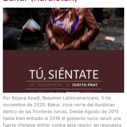
Por Roja­va Aza­di, Resu­men Lati­no­ame­ri­cano, 5 de
noviem­bre de 2020. Bakur, zona nor­te del Kur­dis­tan
den­tro de las fron­te­ras tur­cas. Des­de Agos­to de 2015
has­ta bien entra­do el 2016 el gobierno tur­co lan­zó una
fuer­te ofen­si­va mili­tar con­tra esta región, en res­pues­ta