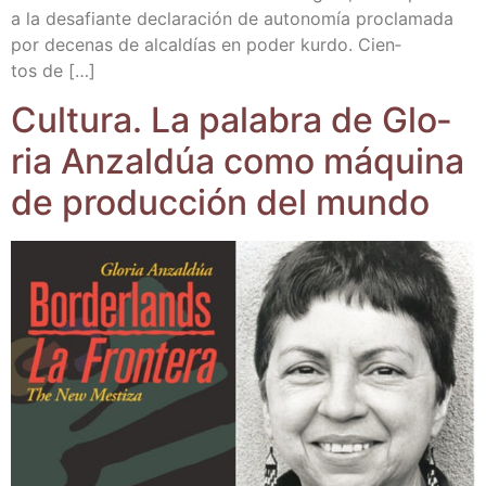
a la desa­fian­te decla­ra­ción de auto­no­mía pro­cla­ma­da
por dece­nas de alcal­días en poder kur­do. Cien­
tos de […]
Cul­tu­ra. La pala­bra de Glo­
ria Anzal­dúa como máqui­na
de pro­duc­ción del mundo