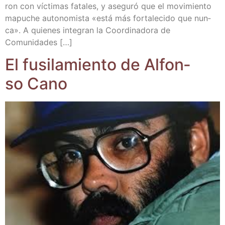
ron con víc­ti­mas fata­les, y ase­gu­ró que el movi­mien­to
mapu­che auto­no­mis­ta «está más for­ta­le­ci­do que nun­
ca». A quie­nes inte­gran la Coor­di­na­do­ra de
Comunidades […]
El fusi­la­mien­to de Alfon­
so Cano