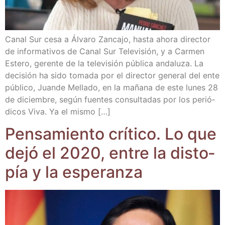
Canal Sur cesa a Álva­ro Zan­ca­jo, has­ta aho­ra direc­tor
de infor­ma­ti­vos de Canal Sur Tele­vi­sión, y a Car­men
Este­ro, geren­te de la tele­vi­sión públi­ca anda­lu­za. La
deci­sión ha sido toma­da por el direc­tor gene­ral del ente
públi­co, Juan­de Mella­do, en la maña­na de este lunes 28
de diciem­bre, según fuen­tes con­sul­ta­das por los perió­
di­cos Viva. Ya el mismo […]
Pen­sa­mien­to crí­ti­co. Lo que
dejó el 2020, entre la dis­to­
pía y la esperanza