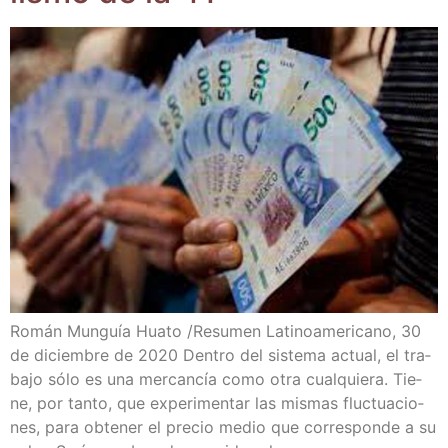
Román Mun­guía Hua­to /​Resu­men Lati­no­ame­ri­cano, 30
de diciem­bre de 2020 Den­tro del sis­te­ma actual, el tra­
ba­jo sólo es una mer­can­cía como otra cual­quie­ra. Tie­
ne, por tan­to, que expe­ri­men­tar las mis­mas fluc­tua­cio­
nes, para obte­ner el pre­cio medio que corres­pon­de a su