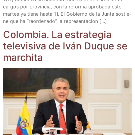
car­gos por pro­vin­cia, con la refor­ma apro­ba­da este
mar­tes ya tie­ne has­ta 11. El Gobierno de la Jun­ta sos­tie­
ne que ha “reor­de­na­do” la representación […]
Colom­bia. La estra­te­gia
tele­vi­si­va de Iván Duque se
marchita