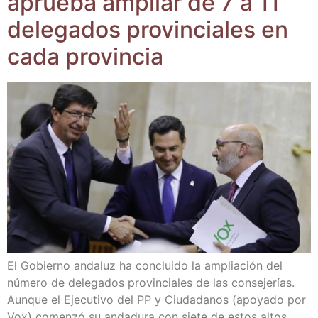
aprue­ba ampliar de 7 a 11
dele­ga­dos pro­vin­cia­les en
cada provincia
El Gobierno anda­luz ha con­clui­do la amplia­ción del
núme­ro de dele­ga­dos pro­vin­cia­les de las con­se­je­rías.
Aun­que el Eje­cu­ti­vo del PP y Ciu­da­da­nos (apo­ya­do por
Vox) comen­zó su anda­du­ra con sie­te de estos altos