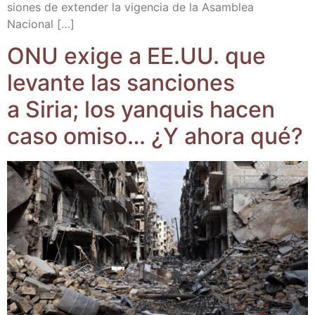
sio­nes de exten­der la vigen­cia de la Asam­blea
Nacional […]
ONU exi­ge a EE.UU. que
levan­te las san­cio­nes
a Siria; los yan­quis hacen
caso omi­so… ¿Y aho­ra qué?