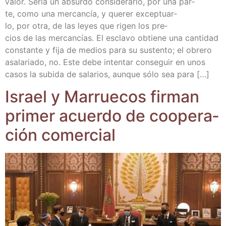
valor. Sería un absur­do con­si­de­rar­lo, por una par­
te, como una mer­can­cía, y que­rer excep­tuar­
lo, por otra, de las leyes que rigen los pre­
cios de las mer­can­cías. El escla­vo obtie­ne una can­ti­dad
cons­tan­te y fija de medios para su sus­ten­to; el obre­ro
asa­la­ria­do, no. Este debe inten­tar con­se­guir en unos
casos la subi­da de sala­rios, aun­que sólo sea para […]
Israel y Marrue­cos fir­man
pri­mer acuer­do de coope­ra­
ción comercial