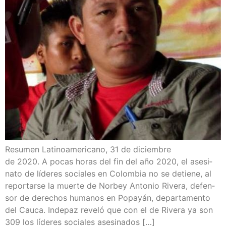
Resu­men Lati­no­ame­ri­cano, 31 de diciem­bre
de 2020. A pocas horas del fin del año 2020, el ase­si­
na­to de líde­res socia­les en Colom­bia no se detie­ne, al
repor­tar­se la muer­te de Nor­bey Anto­nio Rive­ra, defen­
sor de dere­chos huma­nos en Popa­yán, depar­ta­men­to
del Cau­ca. Inde­paz reve­ló que con el de Rive­ra ya son
309 los líde­res socia­les asesinados […]