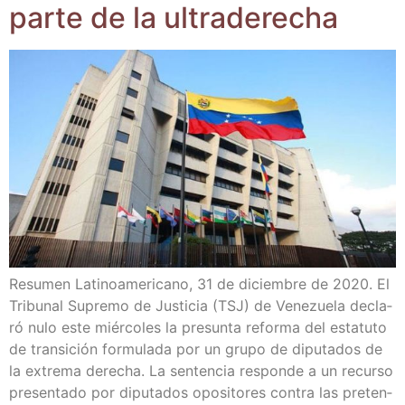
par­te de la ultraderecha
Resu­men Lati­no­ame­ri­cano, 31 de diciem­bre de 2020. El
Tri­bu­nal Supre­mo de Jus­ti­cia (TSJ) de Vene­zue­la decla­
ró nulo este miér­co­les la pre­sun­ta refor­ma del esta­tu­to
de tran­si­ción for­mu­la­da por un gru­po de dipu­tados de
la extre­ma dere­cha. La sen­ten­cia res­pon­de a un recur­so
pre­sen­ta­do por dipu­tados opo­si­to­res con­tra las pre­ten­