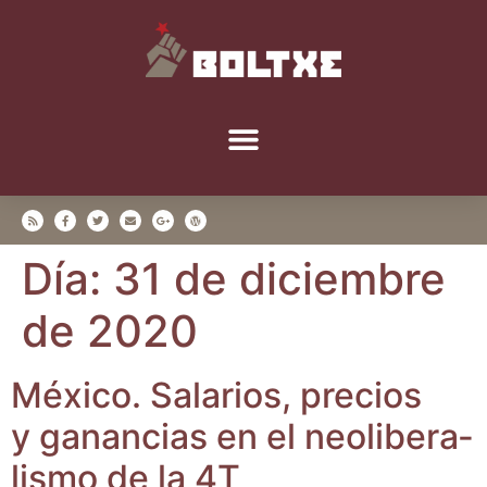
Día:
31 de diciembre
de 2020
Méxi­co. Sala­rios, pre­cios
y ganan­cias en el neo­li­be­ra­
lis­mo de la 4T