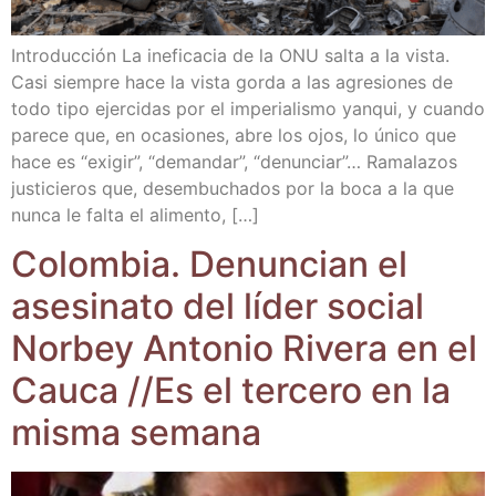
Intro­duc­ción La inefi­ca­cia de la ONU sal­ta a la vis­ta.
Casi siem­pre hace la vis­ta gor­da a las agre­sio­nes de
todo tipo ejer­ci­das por el impe­ria­lis­mo yan­qui, y cuan­do
pare­ce que, en oca­sio­nes, abre los ojos, lo úni­co que
hace es “exi­gir”, “deman­dar”, “denun­ciar”… Rama­la­zos
jus­ti­cie­ros que, des­em­bu­cha­dos por la boca a la que
nun­ca le fal­ta el alimento, […]
Colom­bia. Denun­cian el
ase­si­na­to del líder social
Nor­bey Anto­nio Rive­ra en el
Cau­ca /​/​Es el ter­ce­ro en la
mis­ma semana