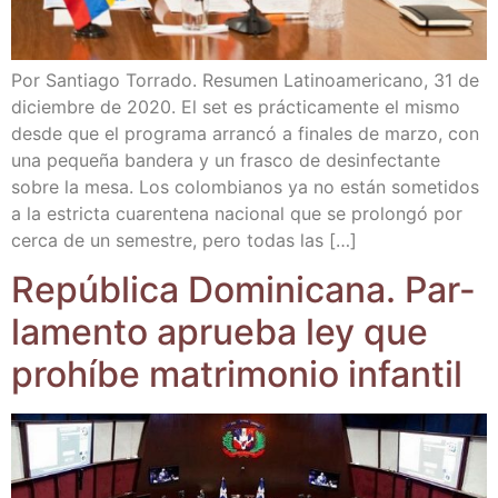
Por San­tia­go Torra­do. Resu­men Lati­no­ame­ri­cano, 31 de
diciem­bre de 2020. El set es prác­ti­ca­men­te el mis­mo
des­de que el pro­gra­ma arran­có a fina­les de mar­zo, con
una peque­ña ban­de­ra y un fras­co de desin­fec­tan­te
sobre la mesa. Los colom­bia­nos ya no están some­ti­dos
a la estric­ta cua­ren­te­na nacio­nal que se pro­lon­gó por
cer­ca de un semes­tre, pero todas las […]
Repú­bli­ca Domi­ni­ca­na. Par­
la­men­to aprue­ba ley que
prohí­be matri­mo­nio infantil