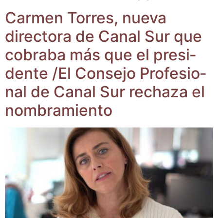
Car­men Torres, nue­va
direc­to­ra de Canal Sur que
cobra­ba más que el pre­si­
den­te /​El Con­se­jo Pro­fe­sio­
nal de Canal Sur recha­za el
nombramiento