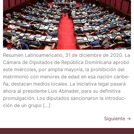
Resu­men Lati­no­ame­ri­cano, 31 de diciem­bre de 2020. La
Cáma­ra de Dipu­tados de Repú­bli­ca Domi­ni­ca­na apro­bó
este miér­co­les, por amplia mayo­ría, la prohi­bi­ción del
matri­mo­nio con meno­res de edad en esa nación cari­be­
ña, des­ta­can medios loca­les. La ini­cia­ti­va legal pasa­rá
aho­ra al pre­si­den­te Luis Abi­na­der, para su defi­ni­ti­va
pro­mul­ga­ción. Los dipu­tados san­cio­na­ron la intro­duc­
ción de un grupo […]
Siguiente
→