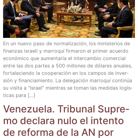
En un nue­vo paso de nor­ma­li­za­ción, los minis­te­rios de
finan­zas israe­lí y marro­quí fir­ma­ron el pri­mer acuer­do
eco­nó­mi­co que aumen­ta­ría el inter­cam­bio comer­cial
entre las dos par­tes a 500 millo­nes de dóla­res anua­les,
for­ta­le­cien­do la coope­ra­ción en los cam­pos de inver­
sión y finan­cia­mien­to. La dele­ga­ción marro­quí con­ti­núa
su visi­ta a “Israel” mien­tras se toman las medi­das logís­
ti­cas para […]
Vene­zue­la. Tri­bu­nal Supre­
mo decla­ra nulo el inten­to
de refor­ma de la AN por