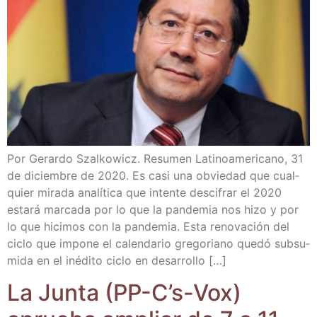
Por Gerar­do Szal­ko­wicz. Resu­men Lati­no­ame­ri­cano, 31
de diciem­bre de 2020. Es casi una obvie­dad que cual­
quier mira­da ana­lí­ti­ca que inten­te des­ci­frar el 2020
esta­rá mar­ca­da por lo que la pan­de­mia nos hizo y por
lo que hici­mos con la pan­de­mia. Esta reno­va­ción del
ciclo que impo­ne el calen­da­rio gre­go­riano que­dó sub­su­
mi­da en el iné­di­to ciclo en desarrollo […]
La Jun­ta (PP-C’s-Vox)