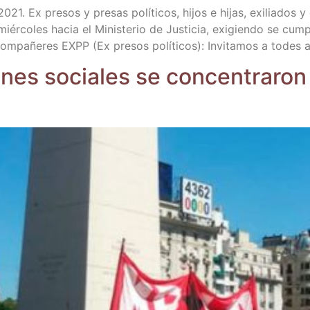
1. Ex pre­sos y pre­sas polí­ti­cos, hijos e hijas, exi­lia­dos y e
ér­co­les hacia el Minis­te­rio de Jus­ti­cia, exi­gien­do se cum­p
e­res EXPP (Ex pre­sos polí­ti­cos): Invi­ta­mos a todes a co
o­nes socia­les se con­cen­tra­ron