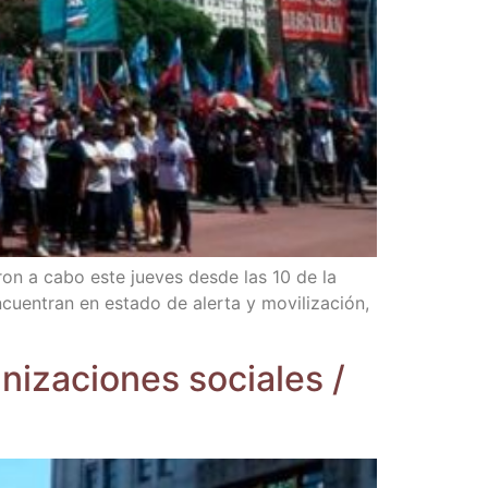
n a cabo este jue­ves des­de las 10 de la
cuen­tran en esta­do de aler­ta y movi­li­za­ción,
i­za­cio­nes socia­les /​