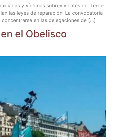
xi­lia­das y víc­ti­mas sobre­vi­vien­tes del Terro­
lan las leyes de repa­ra­ción. La con­vo­ca­to­ria
n­cen­trar­se en las dele­ga­cio­nes de […]
 en el Obe­lis­co