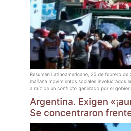
Resu­men Lati­no­ame­ri­cano, 25 de febre­ro
maña­na movi­mien­tos socia­les invo­lu­cra­dos en
a raíz de un con­flic­to gene­ra­do por el gobie
Argen­ti­na. Exi­gen «¡aum
Se con­cen­tra­ron fren­t