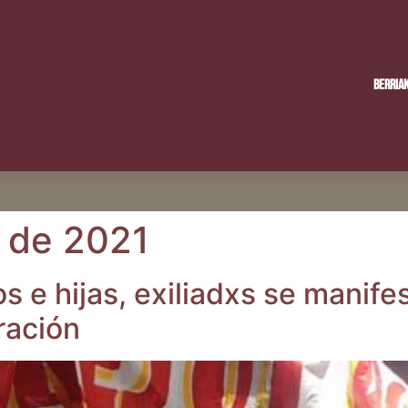
Berria
o de 2021
os e hijas, exi­liadxs se mani­fes
ración