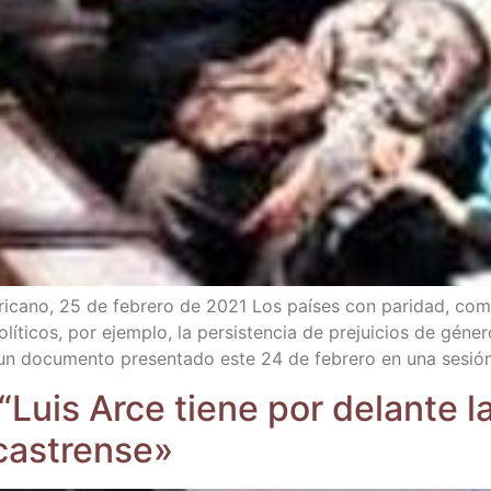
me­ri­cano, 25 de febre­ro de 2021 Los paí­ses con pari­dad, com
ti­cos, por ejem­plo, la per­sis­ten­cia de pre­jui­cios de géne­ro, 
on un docu­men­to pre­sen­ta­do este 24 de febre­ro en una sesió
e: “Luis Arce tie­ne por delan­te l
 castrense»