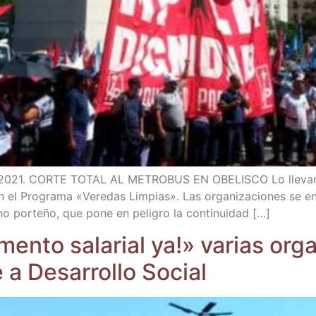
 de 2021. CORTE TOTAL AL METROBUS EN OBELISCO Lo lle­va­ro
 el Pro­gra­ma «Vere­das Lim­pias». Las orga­ni­za­cio­nes se en
rno por­te­ño, que pone en peli­gro la continuidad […]
en­to sala­rial ya!» varias orga­n
e a Desa­rro­llo Social