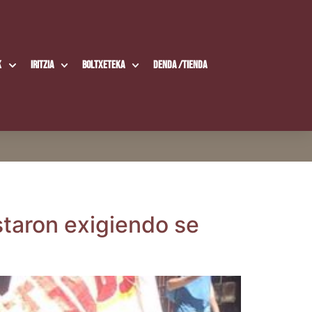
k
Iritzia
Boltxe­te­ka
Den­da /​Tien­da
­ta­ron exi­gien­do se