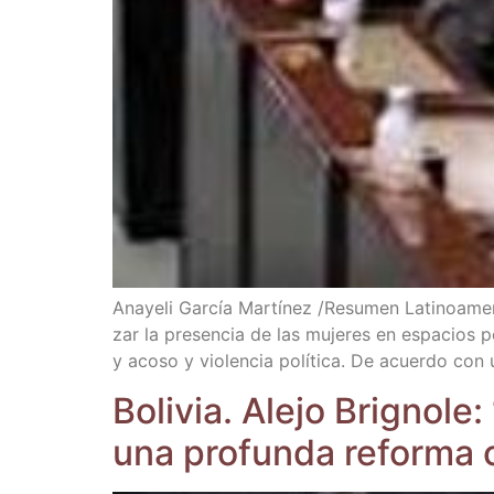
Ana­ye­li Gar­cía Mar­tí­nez /​Resu­men Lati­no­a
zar la pre­sen­cia de las muje­res en espa­cios polí­
y aco­so y vio­len­cia polí­ti­ca. De acuer­do c
Boli­via. Ale­jo Brig­no­l
una pro­fun­da refor­ma