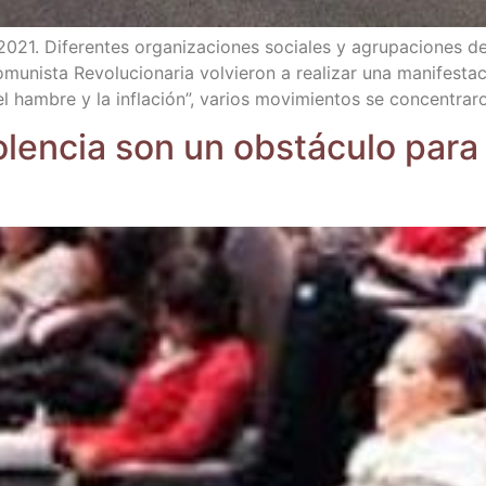
21. Dife­ren­tes orga­ni­za­cio­nes socia­les y agru­pa­cio­nes d
mu­nis­ta Revo­lu­cio­na­ria vol­vie­ron a rea­li­zar una mani­fes­t
 el ham­bre y la infla­ción”, varios movi­mien­tos se con­cen­tra­
o­len­cia son un obs­tácu­lo para