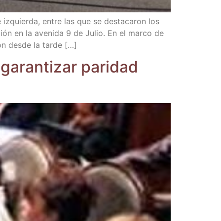
e izquier­da, entre las que se des­ta­ca­ron los
a­ción en la ave­ni­da 9 de Julio. En el mar­co de
ron des­de la tarde […]
 garan­ti­zar pari­dad