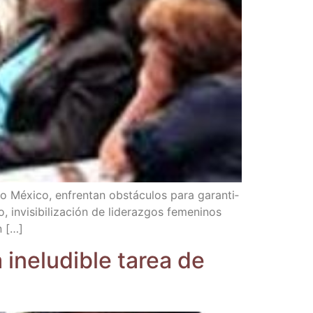
o Méxi­co, enfren­tan obs­tácu­los para garan­ti­
invi­si­bi­li­za­ción de lide­raz­gos feme­ni­nos
n […]
a inelu­di­ble tarea de