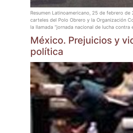
Resu­men Lati­no­ame­ri­cano, 25 de febre­ro de 20
car­te­les del Polo Obre­ro y la Orga­ni­za­ción Co
la lla­ma­da “jor­na­da nacio­nal de lucha con­tra
Méxi­co. Pre­jui­cios y vi
política