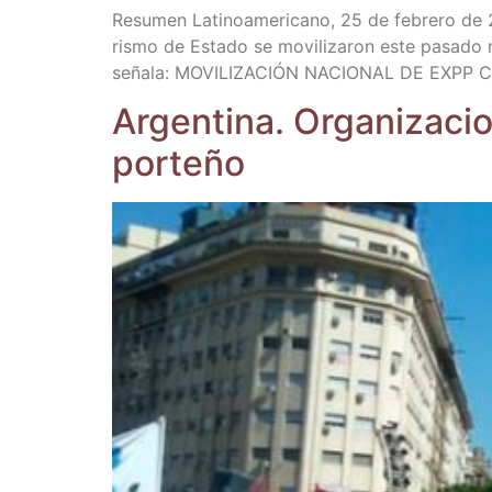
Resu­men Lati­no­ame­ri­cano, 25 de febre­ro de 202
ris­mo de Esta­do se movi­li­za­ron este pasa­do mi
seña­la: MOVILIZACIÓN NACIONAL DE EXPP Com­pa­ñ
Argen­ti­na. Orga­ni­za­ci
porteño