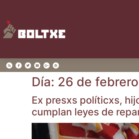
Día:
26 de febrer
Ex presxs polí­ticxs, hij
cum­plan leyes de repa