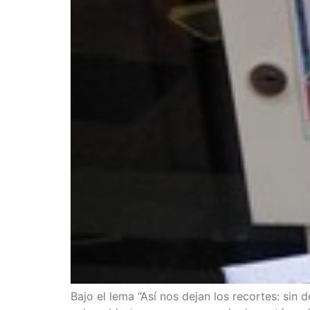
Bajo el lema “Así nos dejan los recor­tes: sin 