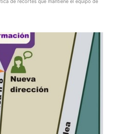
­ti­ca de recor­tes que man­tie­ne el equi­po de