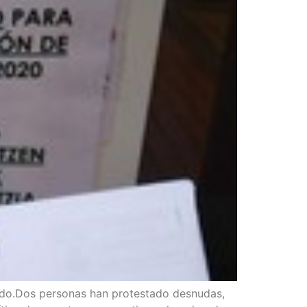
o.Dos per­so­nas han pro­tes­ta­do des­nu­das,