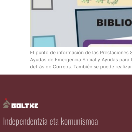
El pun­to de infor­ma­ción de las Pres­ta­cio­nes 
Ayu­das de Emer­gen­cia Social y Ayu­das para l
detrás de Correos. Tam­bién se pue­de rea­li­za
Independentzia eta komunismoa