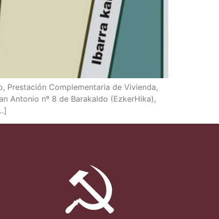
o, Pres­ta­ción Com­ple­men­ta­ria de Vivien­da,
an Anto­nio nº 8 de Bara­kal­do (EzkerHi­ka),
…]