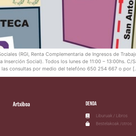
Socia­les (RGI, Ren­ta Com­ple­men­ta­ria de Ingre­sos de Tra­ba­j
a Inser­ción Social). Todos los lunes de 11:00 – 13:00hs. C/​S
r las con­sul­tas por medio del tele­fóno 650 254 667 o por [
Artxiboa
Denda
Liburuak / Libros
Bestelakoak /otros