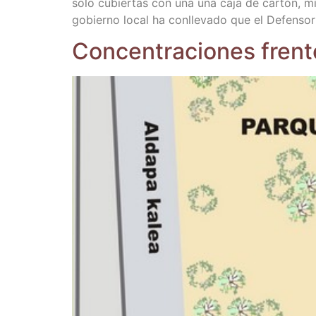
solo cubier­tas con una una caja de car­tón, mien
gobierno local ha con­lle­va­do que el Defen­so
Con­cen­tra­cio­nes fren­