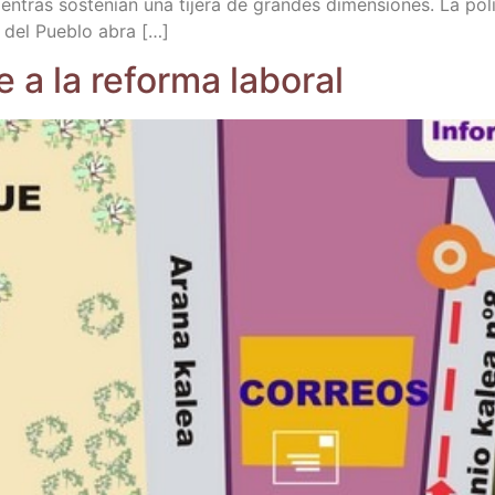
­tras sos­te­nían una tije­ra de gran­des dimen­sio­nes. La polí
r del Pue­blo abra […]
te a la refor­ma laboral