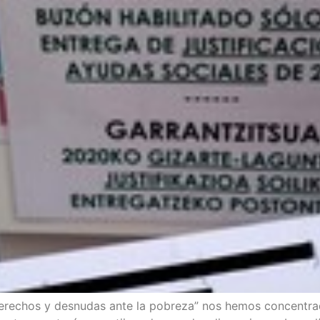
dere­chos y des­nu­das ante la pobre­za” nos hemos concentrad