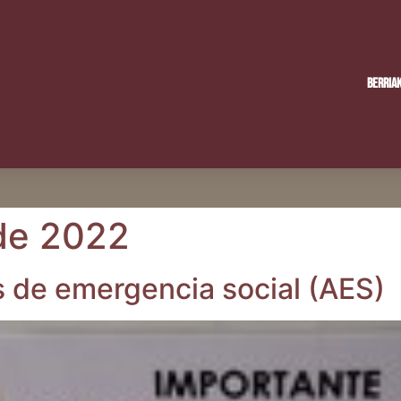
Berria
 de 2022
s de emer­gen­cia social (AES)