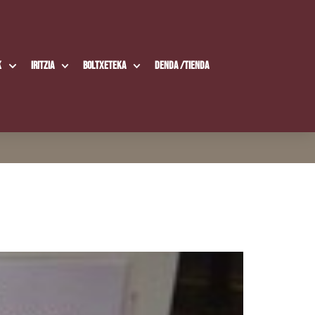
k
Iritzia
Boltxe­te­ka
Den­da /​Tien­da