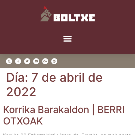
Día:
7 de abril de
2022
Korri­ka Bara­kal­don | BERRI
OTXOAK