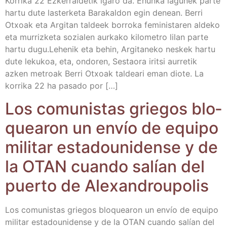
Korri­ka 22 Ezke­rral­de­tik iga­ro da. Ehun­ka lagu­nek par­te
har­tu dute las­ter­ke­ta Bara­kal­don egin denean. Berri
Otxoak eta Argi­tan tal­deek borro­ka femi­nis­ta­ren alde­ko
eta murriz­ke­ta sozia­len aur­ka­ko kilo­me­tro lilan par­te
har­tu dugu.Lehe­nik eta behin, Argi­ta­ne­ko nes­kek har­tu
dute leku­koa, eta, ondo­ren, Ses­tao­ra iritsi aurre­tik
azken metroak Berri Otxoak tal­dea­ri eman dio­te. La
korri­ka 22 ha pasa­do por […]
Los comu­nis­tas grie­gos blo­
quea­ron un envío de equi­po
mili­tar esta­dou­ni­den­se y de
la OTAN cuan­do salían del
puer­to de Alexandroupolis
Los comu­nis­tas grie­gos blo­quea­ron un envío de equi­po
mili­tar esta­dou­ni­den­se y de la OTAN cuan­do salían del