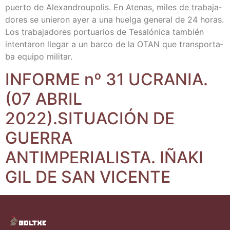
puer­to de Ale­xan­dro­upo­lis. En Ate­nas, miles de tra­ba­ja­
do­res se unie­ron ayer a una huel­ga gene­ral de 24 horas.
Los tra­ba­ja­do­res por­tua­rios de Tesa­ló­ni­ca tam­bién
inten­ta­ron lle­gar a un bar­co de la OTAN que trans­por­ta­
ba equi­po militar.
INFORME nº 31 UCRANIA.
(07 ABRIL
2022).SITUACIÓN DE
GUERRA
ANTIMPERIALISTA. IÑAKI
GIL DE SAN VICENTE