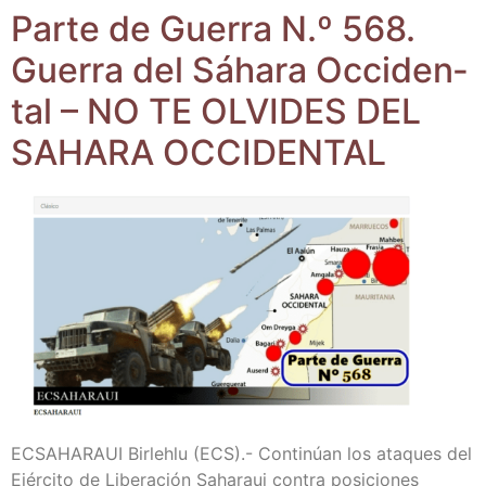
Par­te de Gue­rra N.º 568.
Gue­rra del Sáha­ra Occi­den­
tal – NO TE OLVIDES DEL
SAHARA OCCIDENTAL
ECSAHARAUI Bir­leh­lu (ECS).- Con­ti­núan los ata­ques del
Ejér­ci­to de Libe­ra­ción Saha­raui con­tra posi­cio­nes