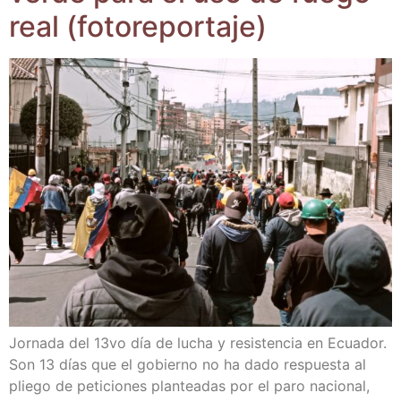
real (foto­re­por­ta­je)
Jor­na­da del 13vo día de lucha y resis­ten­cia en Ecua­dor.
Son 13 días que el gobierno no ha dado res­pues­ta al
plie­go de peti­cio­nes plan­tea­das por el paro nacio­nal,