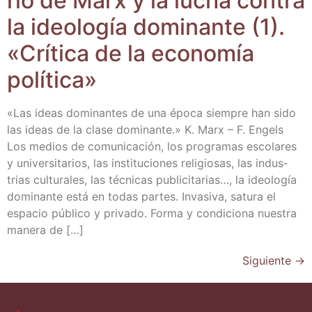
rio de Marx y la lucha con­tra
la ideo­lo­gía domi­nan­te (1).
«Crí­ti­ca de la eco­no­mía
política»
«Las ideas domi­nan­tes de una épo­ca siem­pre han sido
las ideas de la cla­se domi­nan­te.» K. Marx – F. Engels
Los medios de comu­ni­ca­ción, los pro­gra­mas esco­la­res
y uni­ver­si­ta­rios, las ins­ti­tu­cio­nes reli­gio­sas, las indus­
trias cul­tu­ra­les, las téc­ni­cas publi­ci­ta­rias…, la ideo­lo­gía
domi­nan­te está en todas par­tes. Inva­si­va, satu­ra el
espa­cio públi­co y pri­va­do. For­ma y con­di­cio­na nues­tra
mane­ra de […]
Siguiente
→