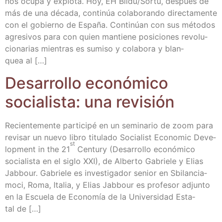
nos ocu­pa y explo­ta. Hoy, EH Bildu/​Sortu, des­pués de
más de una déca­da, con­ti­núa cola­bo­ran­do direc­ta­men­te
con el gobierno de Espa­ña. Con­ti­núan con sus méto­dos
agre­si­vos para con quien man­tie­ne posi­cio­nes revo­lu­
cio­na­rias mien­tras es sumi­so y cola­bo­ra y blan­
quea al […]
Desa­rro­llo eco­nó­mi­co
socia­lis­ta: una revisión
Recien­te­men­te par­ti­ci­pé en un semi­na­rio de zoom para
revi­sar un nue­vo libro titu­la­do Socia­list Eco­no­mic Deve­
st
lop­ment in the 21
Cen­tury (Desa­rro­llo eco­nó­mi­co
socia­lis­ta en el siglo XXI), de Alber­to Gabrie­le y Elias
Jab­bour. Gabrie­le es inves­ti­ga­dor senior en Sbi­lan­cia­
mo­ci, Roma, Ita­lia, y Elias Jab­bour es pro­fe­sor adjun­to
en la Escue­la de Eco­no­mía de la Uni­ver­si­dad Esta­
tal de […]