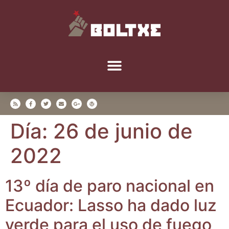
Día:
26 de junio de
2022
13º día de paro nacio­nal en
Ecua­dor: Las­so ha dado luz
ver­de para el uso de fue­go