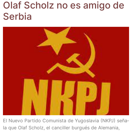
Olaf Scholz no es ami­go de
Serbia
El Nue­vo Par­ti­do Comu­nis­ta de Yugos­la­via (NKPJ) seña­
la que Olaf Scholz, el can­ci­ller bur­gués de Ale­ma­nia,