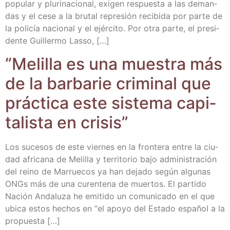
popu­lar y plu­ri­na­cio­nal, exi­gen res­pues­ta a las deman­
das y el cese a la bru­tal repre­sión reci­bi­da por par­te de
la poli­cía nacio­nal y el ejér­ci­to. Por otra par­te, el pre­si­
den­te Gui­ller­mo Lasso, […]
“Meli­lla es una mues­tra más
de la bar­ba­rie cri­mi­nal que
prác­ti­ca este sis­te­ma capi­
ta­lis­ta en crisis”
Los suce­sos de este vier­nes en la fron­te­ra entre la ciu­
dad afri­ca­na de Meli­lla y terri­to­rio bajo admi­nis­tra­ción
del rei­no de Marrue­cos ya han deja­do según algu­nas
ONGs más de una curen­te­na de muer­tos. El par­ti­do
Nación Anda­lu­za he emi­ti­do un comu­ni­ca­do en el que
ubi­ca estos hechos en “el apo­yo del Esta­do espa­ñol a la
propuesta […]