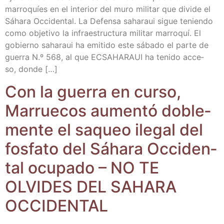
marro­quíes en el inte­rior del muro mili­tar que divi­de el
Sáha­ra Occi­den­tal. La Defen­sa saha­raui sigue tenien­do
como obje­ti­vo la infra­es­truc­tu­ra mili­tar marro­quí. El
gobierno saha­raui ha emi­ti­do este sába­do el par­te de
gue­rra N.º 568, al que ECSAHARAUI ha teni­do acce­
so, donde […]
Con la gue­rra en cur­so,
Marrue­cos aumen­tó doble­
men­te el saqueo ile­gal del
fos­fa­to del Sáha­ra Occi­den­
tal ocu­pa­do – NO TE
OLVIDES DEL SAHARA
OCCIDENTAL