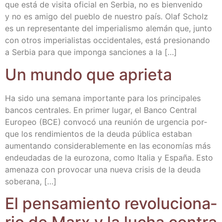
que está de visi­ta ofi­cial en Ser­bia, no es bien­ve­ni­do
y no es ami­go del pue­blo de nues­tro país. Olaf Scholz
es un repre­sen­tan­te del impe­ria­lis­mo ale­mán que, jun­to
con otros impe­ria­lis­tas occi­den­ta­les, está pre­sio­nan­do
a Ser­bia para que impon­ga san­cio­nes a la […]
Un mun­do que aprieta
Ha sido una sema­na impor­tan­te para los prin­ci­pa­les
ban­cos cen­tra­les. En pri­mer lugar, el Ban­co Cen­tral
Euro­peo (BCE) con­vo­có una reu­nión de urgen­cia por­
que los ren­di­mien­tos de la deu­da públi­ca esta­ban
aumen­tan­do con­si­de­ra­ble­men­te en las eco­no­mías más
endeu­da­das de la euro­zo­na, como Ita­lia y Espa­ña. Esto
ame­na­za con pro­vo­car una nue­va cri­sis de la deu­da
soberana, […]
El pen­sa­mien­to revo­lu­cio­na­