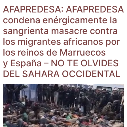
AFAPREDESA: AFAPREDESA
con­de­na enér­gi­ca­men­te la
san­grien­ta masa­cre con­tra
los migran­tes afri­ca­nos por
los rei­nos de Marrue­cos
y Espa­ña – NO TE OLVIDES
DEL SAHARA OCCIDENTAL