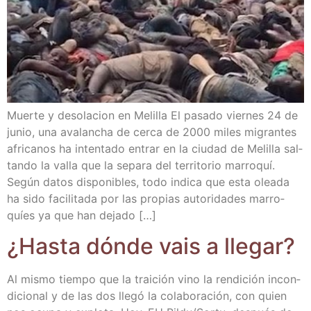
Muer­te y deso­la­cion en Meli­lla El pasa­do vier­nes 24 de
junio, una ava­lan­cha de cer­ca de 2000 miles migran­tes
afri­ca­nos ha inten­ta­do entrar en la ciu­dad de Meli­lla sal­
tan­do la valla que la sepa­ra del terri­to­rio marro­quí.
Según datos dis­po­ni­bles, todo indi­ca que esta olea­da
ha sido faci­li­ta­da por las pro­pias auto­ri­da­des marro­
quíes ya que han dejado […]
¿Has­ta dón­de vais a llegar?
Al mis­mo tiem­po que la trai­ción vino la ren­di­ción incon­
di­cio­nal y de las dos lle­gó la cola­bo­ra­ción, con quien