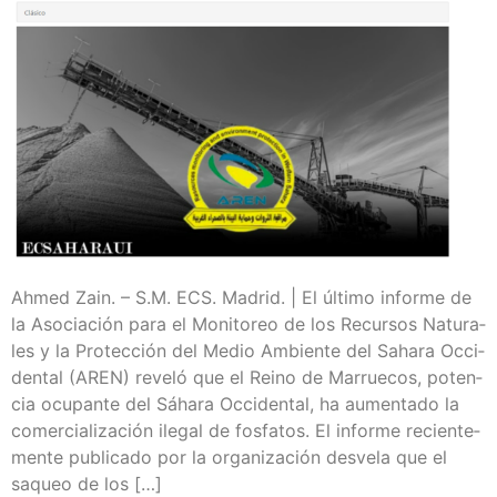
Ahmed Zain. – S.M. ECS. Madrid. | El últi­mo infor­me de
la Aso­cia­ción para el Moni­to­reo de los Recur­sos Natu­ra­
les y la Pro­tec­ción del Medio Ambien­te del Saha­ra Occi­
den­tal (AREN) reve­ló que el Rei­no de Marrue­cos, poten­
cia ocu­pan­te del Sáha­ra Occi­den­tal, ha aumen­ta­do la
comer­cia­li­za­ción ile­gal de fos­fa­tos. El infor­me recien­te­
men­te publi­ca­do por la orga­ni­za­ción des­ve­la que el
saqueo de los […]