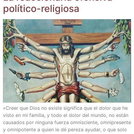
político-religiosa
«Creer que Dios no exis­te sig­ni­fi­ca que el dolor que he
vis­to en mi fami­lia, y todo el dolor del mun­do, no están
cau­sa­dos por nin­gu­na fuer­za omnis­cien­te, omni­pre­sen­te
y omni­po­ten­te a quien le dé pere­za ayu­dar, o que solo