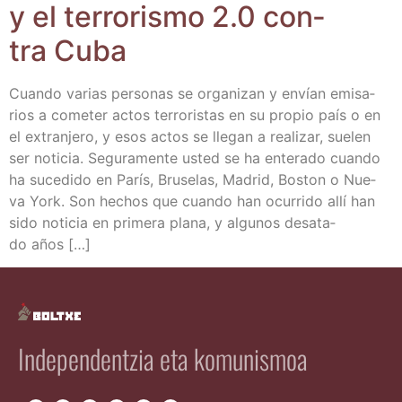
y el terro­ris­mo 2.0 con­
tra Cuba
Cuan­do varias per­so­nas se orga­ni­zan y envían emi­sa­
rios a come­ter actos terro­ris­tas en su pro­pio país o en
el extran­je­ro, y esos actos se lle­gan a rea­li­zar, sue­len
ser noti­cia. Segu­ra­men­te usted se ha ente­ra­do cuan­do
ha suce­di­do en París, Bru­se­las, Madrid, Bos­ton o Nue­
va York. Son hechos que cuan­do han ocu­rri­do allí han
sido noti­cia en pri­me­ra pla­na, y algu­nos des­ata­
do años […]
Independentzia eta komunismoa