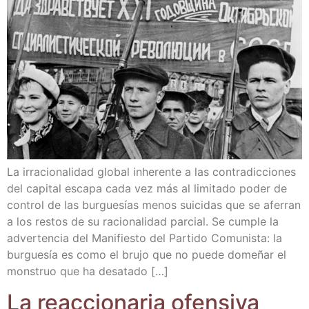
La irra­cio­na­li­dad glo­bal inhe­ren­te a las con­tra­dic­cio­nes
del capi­tal esca­pa cada vez más al limi­ta­do poder de
con­trol de las bur­gue­sías menos sui­ci­das que se afe­rran
a los res­tos de su racio­na­li­dad par­cial. Se cum­ple la
adver­ten­cia del Mani­fies­to del Par­ti­do Comu­nis­ta: la
bur­gue­sía es como el bru­jo que no pue­de dome­ñar el
mons­truo que ha desatado […]
La reac­cio­na­ria ofen­si­va