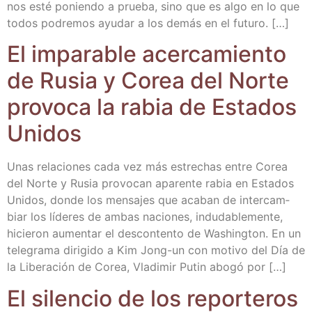
nos esté ponien­do a prue­ba, sino que es algo en lo que
todos podre­mos ayu­dar a los demás en el futuro. […]
El impa­ra­ble acer­ca­mien­to
de Rusia y Corea del Nor­te
pro­vo­ca la rabia de Esta­dos
Unidos
Unas rela­cio­nes cada vez más estre­chas entre Corea
del Nor­te y Rusia pro­vo­can apa­ren­te rabia en Esta­dos
Uni­dos, don­de los men­sa­jes que aca­ban de inter­cam­
biar los líde­res de ambas nacio­nes, indu­da­ble­men­te,
hicie­ron aumen­tar el des­con­ten­to de Washing­ton. En un
tele­gra­ma diri­gi­do a Kim Jong-un con moti­vo del Día de
la Libe­ra­ción de Corea, Vla­di­mir Putin abo­gó por […]
El silen­cio de los repor­te­ros