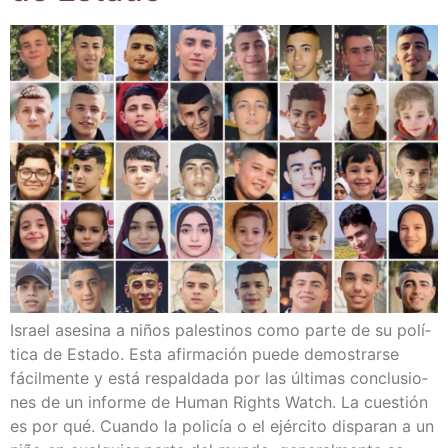
Israel ase­si­na a niños pales­ti­nos como par­te de su polí­
ti­ca de Esta­do. Esta afir­ma­ción pue­de demos­trar­se
fácil­men­te y está res­pal­da­da por las últi­mas con­clu­sio­
nes de un infor­me de Human Rights Watch. La cues­tión
es por qué. Cuan­do la poli­cía o el ejér­ci­to dis­pa­ran a un