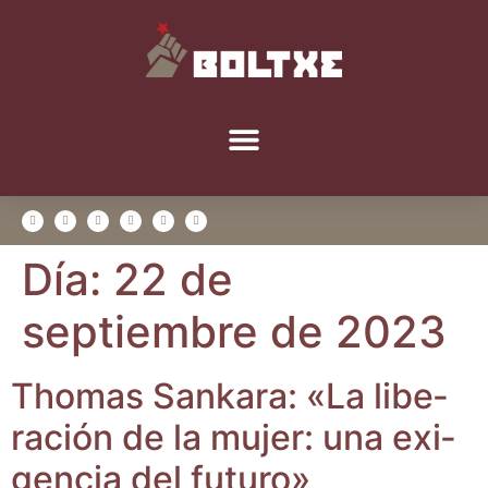
Día:
22 de
septiembre de 2023
Tho­mas San­ka­ra: «La libe­
ra­ción de la mujer: una exi­
gen­cia del futuro»