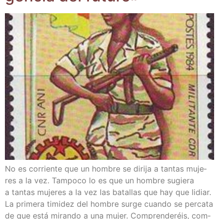
No es corrien­te que un hom­bre se diri­ja a tan­tas muje­
res a la vez. Tam­po­co lo es que un hom­bre sugie­ra
a tan­tas muje­res a la vez las bata­llas que hay que lidiar.
La pri­me­ra timi­dez del hom­bre sur­ge cuan­do se per­ca­ta
de que está miran­do a una mujer. Com­pren­de­réis, com­