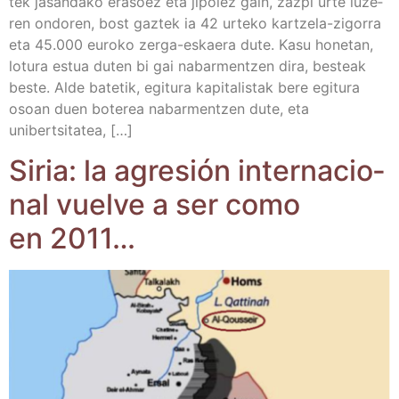
tek jasan­da­ko era­soez eta jipoiez gain, zaz­pi urte luze­
ren ondo­ren, bost gaz­tek ia 42 urte­ko kar­tze­­la-zigo­­rra
eta 45.000 euro­ko zer­­ga-eskae­­ra dute. Kasu hone­tan,
lotu­ra estua duten bi gai nabar­men­tzen dira, bes­teak
bes­te. Alde bate­tik, egi­tu­ra kapi­ta­lis­tak bere egi­tu­ra
osoan duen bote­rea nabar­men­tzen dute, eta
unibertsitatea, […]
Siria: la agre­sión inter­na­cio­
nal vuel­ve a ser como
en 2011…