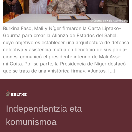
Bur­ki­na Faso, Mali y Níger fir­ma­ron la Car­ta Lip­­ta­­ko-
Gou­r­­ma para crear la Alian­za de Esta­dos del Sahel,
cuyo obje­ti­vo es esta­ble­cer una arqui­tec­tu­ra de defen­sa
colec­ti­va y asis­ten­cia mutua en bene­fi­cio de sus pobla­
cio­nes, comu­ni­có el pre­si­den­te inte­ri­no de Mali Assi­
mi Goi­ta. Por su par­te, la Pre­si­den­cia de Níger des­ta­có
que se tra­ta de una «his­tó­ri­ca fir­ma». «Jun­tos, […]
Independentzia eta
komunismoa