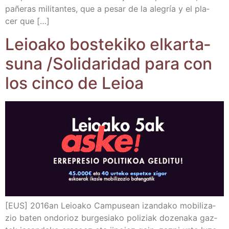
pa­ñe­ras mili­tan­tes, que a pesar de la ale­gría y el pla­
cer que […]
Leioa­ko bos­te­ki­ko elkar­ta­
su­na /​Soli­da­ri­dad para con
los cin­co de Leioa
[EUS] 2016an Leioa­ko Cam­pu­sean izan­da­ko mobi­li­za­
zio baten ondo­rioz bur­ge­sia­ko poli­ziak doze­na­ka gaz­