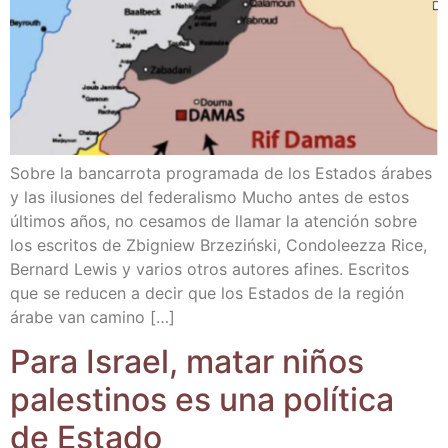
Sobre la ban­ca­rro­ta pro­gra­ma­da de los Esta­dos ára­bes
y las ilu­sio­nes del fede­ra­lis­mo Mucho antes de estos
últi­mos años, no cesa­mos de lla­mar la aten­ción sobre
los escri­tos de Zbig­niew Brze­zińs­ki, Con­do­leez­za Rice,
Ber­nard Lewis y varios otros auto­res afi­nes. Escri­tos
que se redu­cen a decir que los Esta­dos de la región
ára­be van camino […]
Para Israel, matar niños
pales­ti­nos es una polí­ti­ca
de Estado