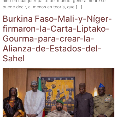
niño en cual­quier par­te del mun­do, gene­ral­men­te se
pue­de decir, al menos en teo­ría, que […]
Bur­ki­na Faso-Mali-y-Níger-
firmaron-la-Carta-Liptako-
Gourma-para-crear-la-
Alianza-de-Estados-del-
Sahel