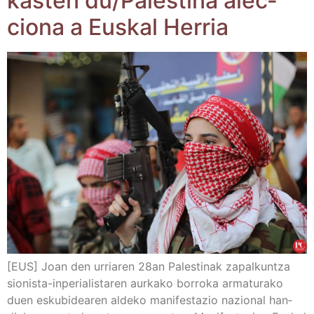
kas­ten du/​Palestina alec­
cio­na a Eus­kal Herria
[EUS] Joan den urria­ren 28an Pales­ti­nak zapal­kun­tza
sio­nis­ta-inpe­ria­lis­ta­ren aur­ka­ko borro­ka arma­tu­ra­ko
duen esku­bi­dea­ren alde­ko mani­fes­ta­zio nazio­nal han­