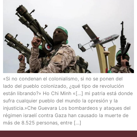
«Si no con­de­nan el colo­nia­lis­mo, si no se ponen del
lado del pue­blo colo­ni­za­do, ¿qué tipo de revo­lu­ción
están libran­do?» Ho Chi Minh «[…] mi patria está don­de
sufra cual­quier pue­blo del mun­do la opre­sión y la
injusticia.»Che Gue­va­ra Los bom­bar­deos y ata­ques del
régi­men israe­lí con­tra Gaza han cau­sa­do la muer­te de
más de 8.525 per­so­nas, entre […]