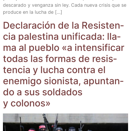
des­ca­ra­do y ven­gan­za sin ley. Cada nue­va cri­sis que se
pro­du­ce en la lucha de […]
Decla­ra­ción de la Resis­ten­
cia pales­ti­na uni­fi­ca­da: lla­
ma al pue­blo «a inten­si­fi­car
todas las for­mas de resis­
ten­cia y lucha con­tra el
enemi­go sio­nis­ta, apun­tan­
do a sus sol­da­dos
y colonos»