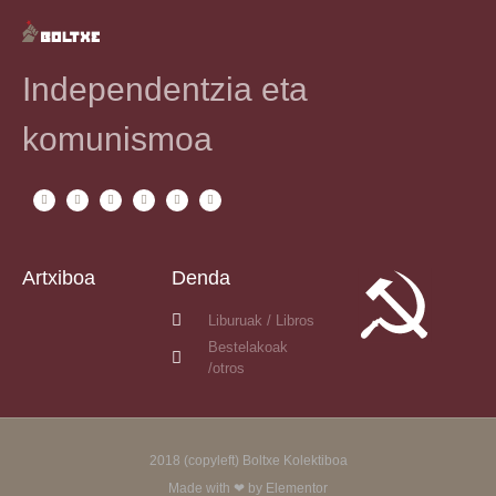
Independentzia eta
komunismoa
Artxiboa
Denda
Liburuak / Libros
Bestelakoak
/otros
2018 (copyleft) Boltxe Kolektiboa
Made with ❤ by Elementor