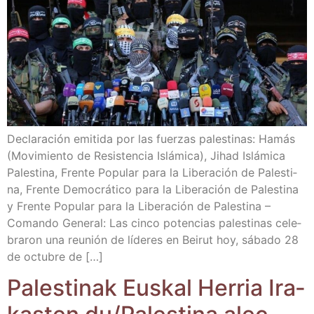
Decla­ra­ción emi­ti­da por las fuer­zas pales­ti­nas: Hamás
(Movi­mien­to de Resis­ten­cia Islá­mi­ca), Jihad Islá­mi­ca
Pales­ti­na, Fren­te Popu­lar para la Libe­ra­ción de Pales­ti­
na, Fren­te Demo­crá­ti­co para la Libe­ra­ción de Pales­ti­na
y Fren­te Popu­lar para la Libe­ra­ción de Pales­ti­na –
Coman­do Gene­ral: Las cin­co poten­cias pales­ti­nas cele­
bra­ron una reu­nión de líde­res en Bei­rut hoy, sába­do 28
de octu­bre de […]
Pales­ti­nak Eus­kal Herria Ira­