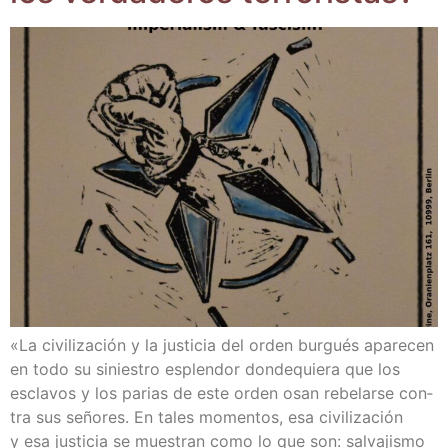
«La civi­li­za­ción y la jus­ti­cia del orden bur­gués apa­re­cen
en todo su sinies­tro esplen­dor don­de­quie­ra que los
escla­vos y los parias de este orden osan rebe­lar­se con­
tra sus seño­res. En tales momen­tos, esa civi­li­za­ción
y esa jus­ti­cia se mues­tran como lo que son: sal­va­jis­mo