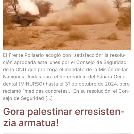
El Fren­te Poli­sa­rio aco­gió con “satis­fac­ción” la reso­lu­
ción apro­ba­da este lunes por el Con­se­jo de Segu­ri­dad
de la ONU que pro­rro­ga el man­da­to de la Misión de las
Nacio­nes Uni­das para el Refe­rén­dum del Sáha­ra Occi­
den­tal (MINURSO) has­ta el 31 de octu­bre de 2024, pero
recla­mó “medi­das con­cre­tas”. “En su reso­lu­ción, el Con­
se­jo de Seguridad […]
Gora pales­ti­nar erre­sis­ten­
zia armatua!