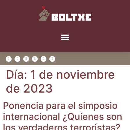
Día:
1 de noviembre
de 2023
Ponen­cia para el sim­po­sio
inter­na­cio­nal ¿Quie­nes son
los ver­da­de­ros terroristas?