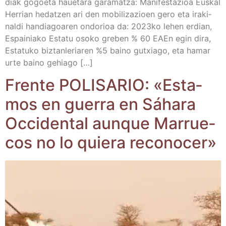
diak gogoe­ta haue­ta­ra gara­matza: Mani­fes­ta­zioa Eus­kal
Herrian hedatzen ari den mobi­li­za­zioen gero eta ira­ki­
nal­di han­dia­goa­ren ondo­rioa da: 2023ko lehen erdian,
Espai­nia­ko Esta­tu oso­ko gre­ben % 60 EAEn egin dira,
Esta­tu­ko biz­tan­le­ria­ren %5 baino gutxia­go, eta hamar
urte baino gehiago […]
Fren­te POLISARIO: «Esta­
mos en gue­rra en Sáha­ra
Occi­den­tal aun­que Marrue­
cos no lo quie­ra reconocer»