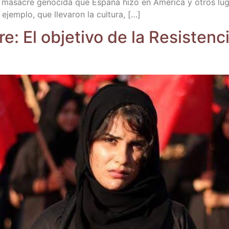
 masa­cre geno­ci­da que Espa­ña hizo en Amé­ri­ca y otros lug
ejem­plo, que lle­va­ron la cultura, […]
e: El obje­ti­vo de la Resis­ten­ci