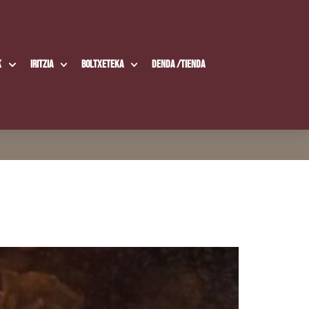
k
Iritzia
Boltxe­te­ka
Den­da /​Tien­da