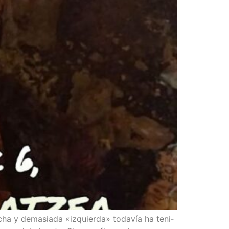
­cha y dema­sia­da «izquier­da» toda­vía ha teni­