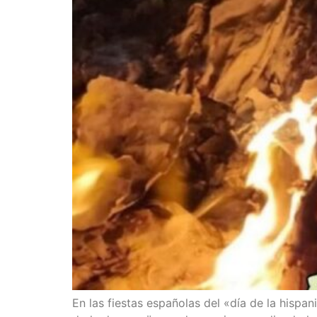
En las fies­tas espa­ño­las del «día de la his­pa