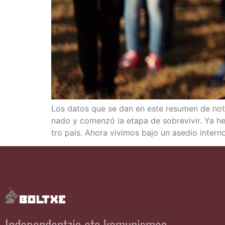
Los datos que se dan en este resu­men de noti­c
na­do y comen­zó la eta­pa de sobre­vi­vir. Ya he
tro país. Aho­ra vivi­mos bajo un ase­dio intern
Independentzia eta komunismoa