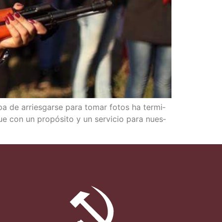
a de arries­gar­se para tomar fotos ha ter­mi­
e con un pro­pó­si­to y un ser­vi­cio para nues­