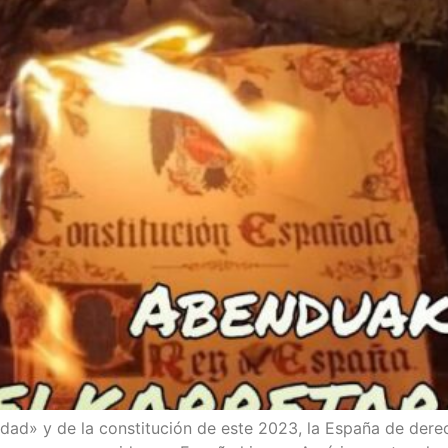
­ni­dad» y de la cons­ti­tu­ción de este 2023, la Espa­ña de dere