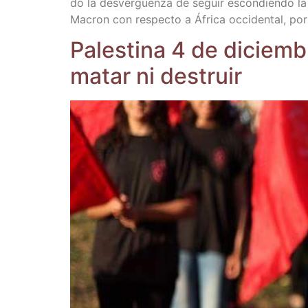
do la des­ver­güen­za de seguir escon­dien­do la
Macron con res­pec­to a Áfri­ca occi­den­tal, por 
Pales­ti­na 4 de diciem­br
matar ni destruir