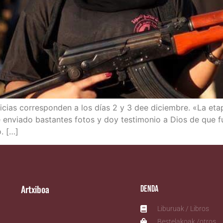
ias corres­pon­den a los días 2 y 3 dee diciem­bre. «La eta­p
 envia­do bas­tan­tes fotos y doy tes­ti­mo­nio a Dios de que fu
o. […]
Artxiboa
Denda
Liburuak / Libros
Bestelakoak /otros