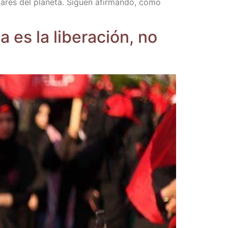
a­res del pla­ne­ta. Siguen afir­man­do, como
a es la libe­ra­ción, no