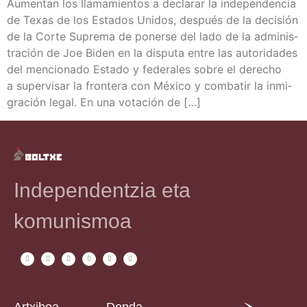
Aumen­tan los lla­ma­mien­tos a decla­rar la inde­pen­den­cia
de Texas de los Esta­dos Uni­dos, des­pués de la deci­sión
de la Cor­te Supre­ma de poner­se del lado de la admi­nis­
tra­ción de Joe Biden en la dispu­ta entre las auto­ri­da­des
del men­cio­na­do Esta­do y fede­ra­les sobre el dere­cho
a super­vi­sar la fron­te­ra con Méxi­co y com­ba­tir la inmi­
gra­ción legal. En una vota­ción de […]
Independentzia eta
komunismoa
Artxiboa
Denda