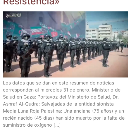
Resistencia»
Los datos que se dan en este resu­men de noti­cias
corres­pon­den al miér­co­les 31 de enero. Minis­te­rio de
Salud en Gaza: Por­ta­voz del Minis­te­rio de Salud, Dr.
Ash­raf Al-Qudra: Sal­va­ja­das de la enti­dad sio­nis­ta
Media Luna Roja Pales­ti­na: Una ancia­na (75 años) y un
recién naci­do (45 días) han sido muer­to por la fal­ta de
sumi­nis­tro de oxígeno […]