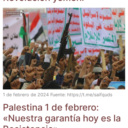
1 de febre­ro de 2024 Fuen­te: https://t.me/saifquds
Pales­ti­na 1 de febre­ro:
«Nues­tra garan­tía hoy es la