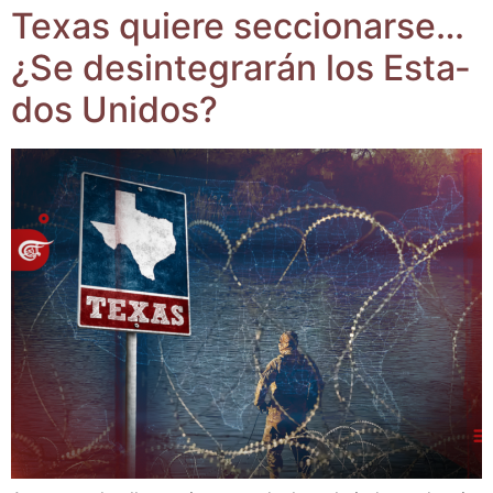
Texas quie­re sec­cio­nar­se…
¿Se desin­te­gra­rán los Esta­
dos Unidos?