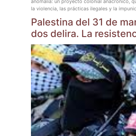
ano­ma­lía: un pro­yec­to colo­nial ana­cró­ni­co,
la vio­len­cia, las prác­ti­cas ile­ga­les y la impu­
Pales­ti­na del 31 de ma
dos deli­ra. La resis­ten