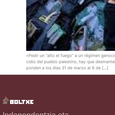
«Pedir un “alto el fue­go” a un régi­men geno­ci
ci­dio del pue­blo pales­tino, hay que des­man­
pon­den a los días 31 de mar­zo al 6 de […]
Independentzia eta