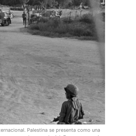
er­na­cio­nal. Pales­ti­na se pre­sen­ta como una