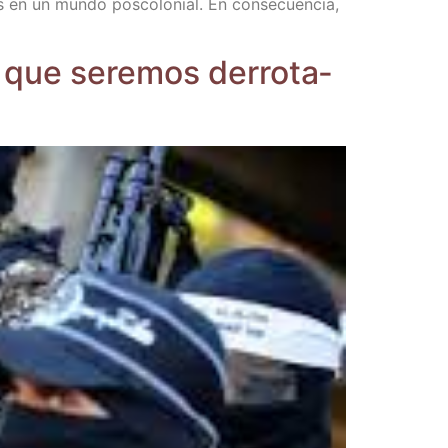
s en un mun­do pos­co­lo­nial. En con­se­cuen­cia,
a que sere­mos derro­ta­