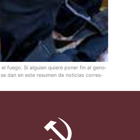
el fue­go. Si alguien quie­re poner fin al geno­
e se dan en este resu­men de noti­cias corres­