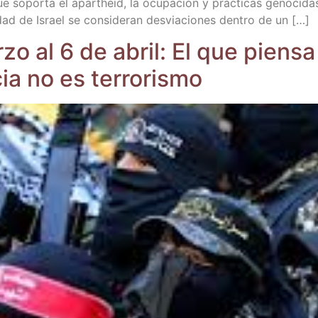
 que sopor­ta el apartheid, la ocu­pa­ción y prác­ti­cas geno­ci­da
ni­dad de Israel se con­si­de­ran des­via­cio­nes den­tro de un […]
r­zo al 6 de abril: El que pien­s
­cia no es terrorismo