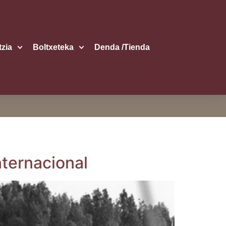
itzia
Boltxe­te­ka
Den­da /​Tien­da
internacional