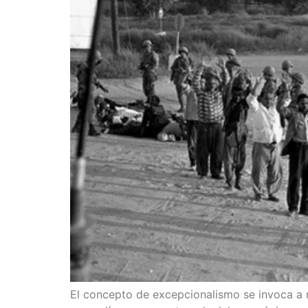
El con­cep­to de excep­cio­na­lis­mo se invo­ca a m