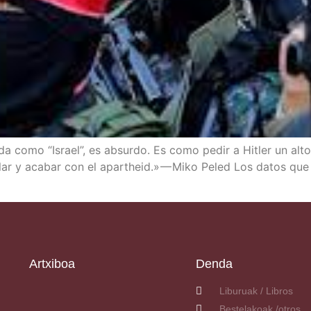
­da como “Israel”, es absur­do. Es como pedir a Hitler un alto 
te­lar y aca­bar con el apartheid.» — Miko Peled Los datos qu
Artxiboa
Denda
Liburuak / Libros
Bestelakoak /otros