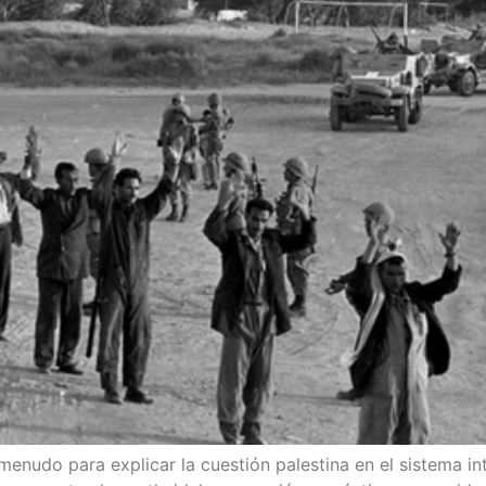
enu­do para expli­car la cues­tión pales­ti­na en el sis­te­ma int