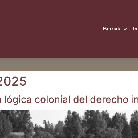
Berriak
Ir
 2025
a lógi­ca colo­nial del dere­cho 