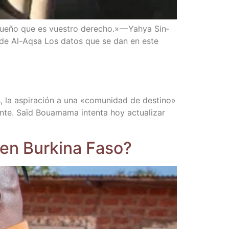
sue­ño que es vues­tro dere­cho.» — Yah­ya Sin­
­res de Al-Aqsa Los datos que se dan en este
vos, la aspi­ra­ción a una «comu­ni­dad de des­tino»
en­te. Saïd Boua­ma­ma inten­ta hoy actua­li­zar
en Bur­ki­na Faso?