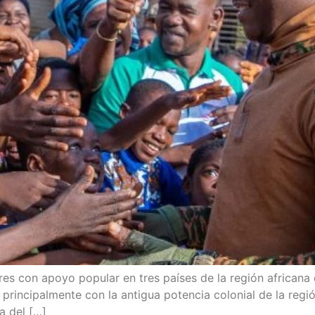
a­res con apo­yo popu­lar en tres paí­ses de la región afri­ca­na
prin­ci­pal­men­te con la anti­gua poten­cia colo­nial de la regió
na del […]