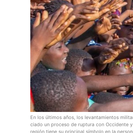
En los últi­mos años, los levan­ta­mien­tos mili­t
cia­do un pro­ce­so de rup­tu­ra con Occi­den­te y 
región tie­ne su prin­ci­pal sím­bo­lo en la per­so­