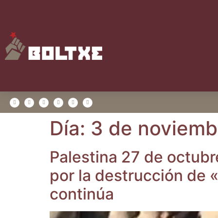
Día:
3 de noviemb
Pales­ti­na 27 de octubr
por la des­truc­ción de «
continúa