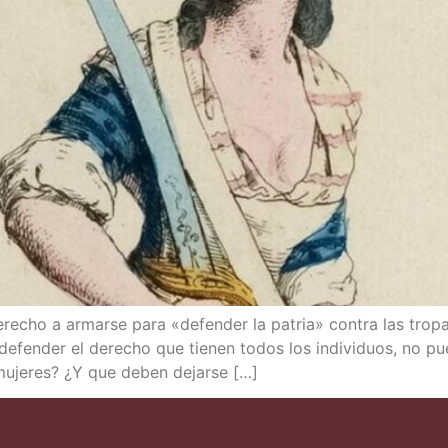
­cho a armar­se para «defen­der la patria» con­tra las tro­pas au
defen­der el dere­cho que tie­nen todos los indi­vi­duos, no pu
s muje­res? ¿Y que deben dejarse […]