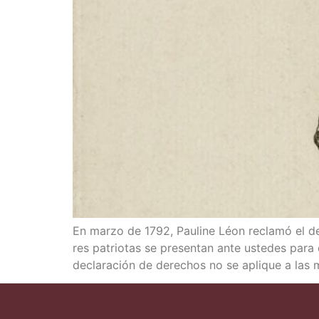
En mar­zo de 1792, Pau­li­ne Léon recla­mó el dere
res patrio­tas se pre­sen­tan ante uste­des para 
decla­ra­ción de dere­chos no se apli­que a la