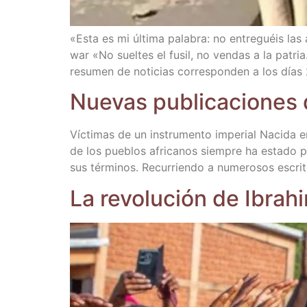
«Esta es mi últi­ma pala­bra: no entre­guéis las
war «No suel­tes el fusil, no ven­das a la patri
resu­men de noti­cias corres­pon­den a los días
Nue­vas publi­ca­cio­nes
Víc­ti­mas de un ins­tru­men­to impe­rial Naci­da e
de los pue­blos afri­ca­nos siem­pre ha esta­do pr
sus tér­mi­nos. Recu­rrien­do a nume­ro­sos escri­
La revo­lu­ción de Ibrah