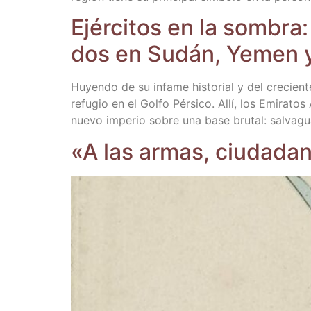
Ejér­ci­tos en la som­bra
dos en Sudán, Yemen 
Huyen­do de su infa­me his­to­rial y del cre­cien­t
refu­gio en el Gol­fo Pér­si­co. Allí, los Emi­ra­t
nue­vo impe­rio sobre una base bru­tal: sal­va­g
«A las armas, ciu­da­da­