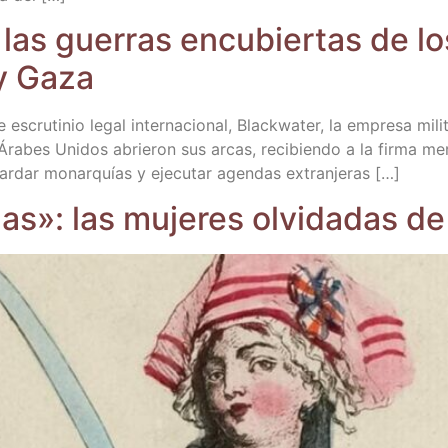
: las gue­rras encu­bier­tas de l
y Gaza
e escru­ti­nio legal inter­na­cio­nal, Black­wa­ter, la empre­sa mi
os Ára­bes Uni­dos abrie­ron sus arcas, reci­bien­do a la fir­ma me
uar­dar monar­quías y eje­cu­tar agen­das extranjeras […]
nas»: las muje­res olvi­da­das d