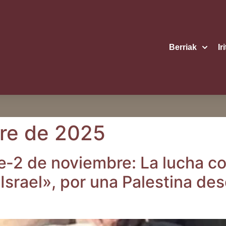
Berriak
Ir
re de 2025
e‑2 de noviem­bre: La lucha con­t
Israel», por una Pales­ti­na des­