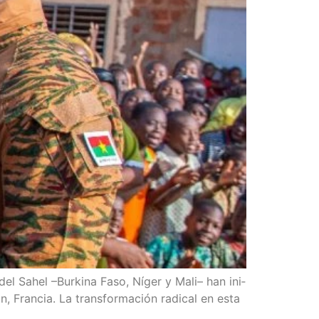
 del Sahel –Bur­ki­na Faso, Níger y Mali– han ini­
n, Fran­cia. La trans­for­ma­ción radi­cal en esta