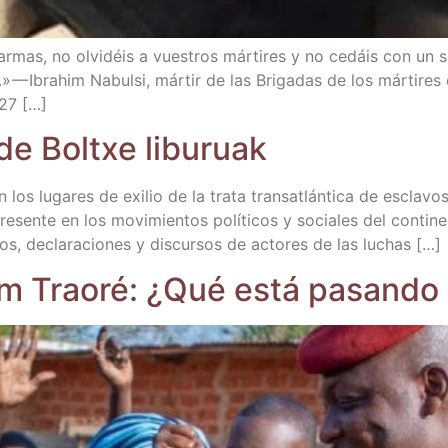
 armas, no olvi­déis a vues­tros már­ti­res y no cedáis con un 
a.» — Ibrahim Nabul­si, már­tir de las Bri­ga­das de los már­ti
 27 […]
 de Boltxe liburuak
n los luga­res de exi­lio de la tra­ta trans­atlán­ti­ca de escla­
e­sen­te en los movi­mien­tos polí­ti­cos y socia­les del con­ti­n
tos, decla­ra­cio­nes y dis­cur­sos de acto­res de las luchas […]
im Trao­ré: ¿Qué está pasan­do 