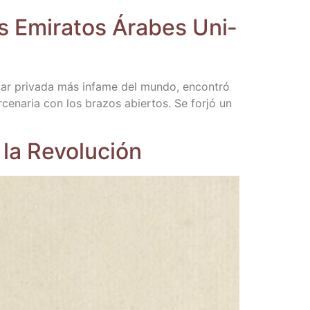
os Emi­ra­tos Ára­bes Uni­
li­tar pri­va­da más infa­me del mun­do, encon­tró
r­ce­na­ria con los bra­zos abier­tos. Se for­jó un
e la Revolución