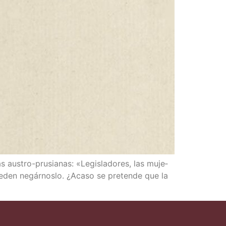
s­­tro-pru­­sia­­nas: «Legis­la­do­res, las muje­
e­den negár­nos­lo. ¿Aca­so se pre­ten­de que la