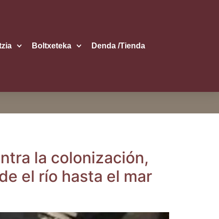
itzia
Boltxe­te­ka
Den­da /​Tien­da
ra la colo­ni­za­ción,
de el río has­ta el mar