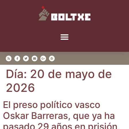
Día:
20 de mayo de
2026
El pre­so polí­ti­co vas­co
Oskar Barre­ras, que ya ha
pasa­do 29 años en pri­sión,