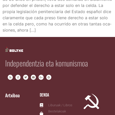
por defen­der el dere­cho a estar solo en la cel­da. La
pro­pia legis­la­ción peni­ten­cia­ria del Esta­do espa­ñol dice
cla­ra­men­te que cada pre­so tie­ne dere­cho a estar solo
en la cel­da pero, como ha ocu­rri­do en otras tan­tas oca­
sio­nes, ahora […]
Independentzia eta komunismoa
Artxiboa
Denda
Liburuak / Libros
Bestelakoak