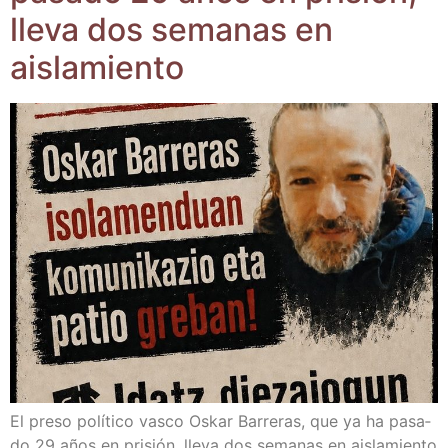
lle­va dos sema­nas en
aislamiento
El pre­so polí­ti­co vas­co Oskar Barre­ras, que ya ha pasa­
do 29 años en pri­sión, lle­va dos sema­nas en ais­la­mien­to