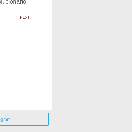
lucionario.
NEXT
egram