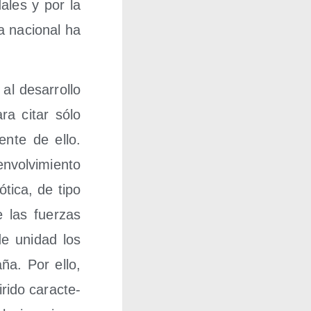
a­les y por la
a nacio­nal ha
l desa­rro­llo
para citar sólo
n­te de ello.
vol­vi­mien­to
ó­ti­ca, de tipo
e las fuer­zas
de uni­dad los
­ña. Por ello,
ri­do carac­te­