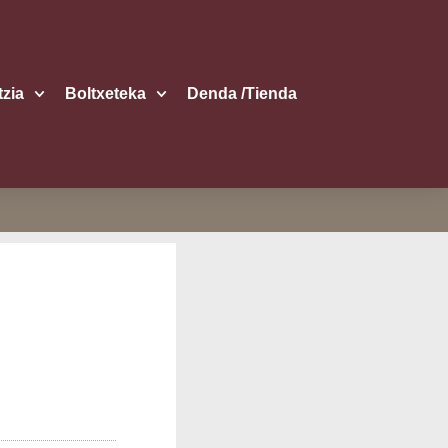
itzia
Boltxe­te­ka
Den­da /​Tien­da