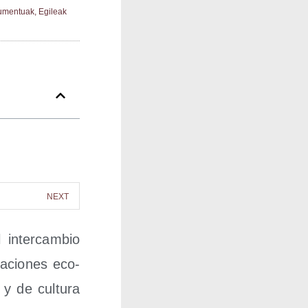
umentuak
,
Egileak
NEXT
 inter­cam­bio
la­cio­nes eco­
 y de cul­tu­ra