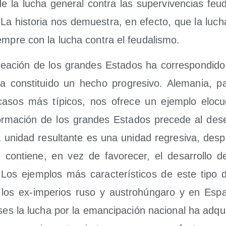
e la lucha gene­ral con­tra las super­vi­ven­cias feu­d
 La his­to­ria nos demues­tra, en efec­to, que la luch
siem­pre con la lucha con­tra el feudalismo.
ea­ción de los gran­des Esta­dos ha corres­pon­di­do a
, ha cons­ti­tui­do un hecho pro­gre­si­vo. Ale­ma­nia, 
asos más típi­cos, nos ofre­ce un ejem­plo elo­cue
r­ma­ción de los gran­des Esta­dos pre­ce­de al des­en­
 la uni­dad resul­tan­te es una uni­dad regre­si­va, des­p
ue con­tie­ne, en vez de favo­re­cer, el desa­rro­llo d
s. Los ejem­plos más carac­te­rís­ti­cos de este tipo 
los ex-impe­rios ruso y aus­tro­hún­ga­ro y en Espa
es la lucha por la eman­ci­pa­ción nacio­nal ha adqui­