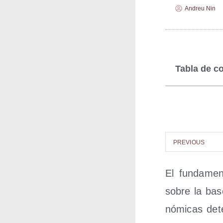
Andreu Nin
Tabla de c
PRE­VIOUS
El fun­da­men
sobre la base 
nó­mi­cas dete