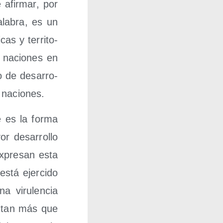
e afir­mar, por
ala­bra, es un
­cas y terri­to­
 nacio­nes en
o de desa­rro­
mo naciones.
e es la for­ma
r desa­rro­llo
expre­san esta
está ejer­ci­do
a viru­len­cia
en­tan más que