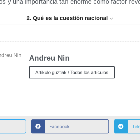
os y una impor­tan­cia tan enor­me como fac­tor revo
2.
Qué es la cues­tión nacional
Andreu Nin
Artikulo guztiak / Todos los artículos
Facebook
Tel