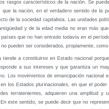
 los ras­gos carac­te­rís­ti­cos de la nación. Se pue­d
te, que la nación, en el ver­da­de­ro sen­ti­do de la p
c­to de la socie­dad capi­ta­lis­ta. Las uni­da­des polí­ti
a anti­güe­dad y de la edad media no eran más que
paí­ses que no han entra­do toda­vía en el perío­d
s­ta no pue­den ser con­si­de­ra­dos, pro­pia­men­te, co
a tien­de a cons­ti­tuir­se en Esta­do nacio­nal por­qu
­pon­de a sus intere­ses y que garan­ti­za un mayo
is­mo. Los movi­mien­tos de eman­ci­pa­ción nacio­nal 
 en los Esta­dos plu­ri­na­cio­na­les, en que el poder 
des terra­te­nien­tes, adquie­ren una ampli­tud y un
res. En este sen­ti­do, se pue­de decir que no repre­s