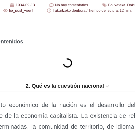
1934-09-13
No hay comentarios
Boltxeteka
,
Dok
[jp_post_view]
Irakurtzeko denbora / Tiempo de lectura: 12 min.
ontenidos
2.
Qué es la cues­tión nacional
­to eco­nó­mi­co de la nación es el desa­rro­llo del
de la eco­no­mía capi­ta­lis­ta. La exis­ten­cia de re
r­mi­na­das, la comu­ni­dad de terri­to­rio, de idio­ma