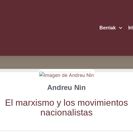
Berriak
Ir
Andreu Nin
El mar­xis­mo y los movi­mien­tos
nacionalistas