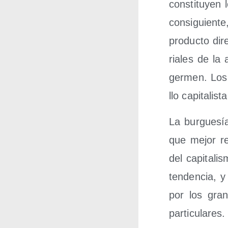
cons­ti­tu­yen
con­si­guien­
pro­duc­to dire
ria­les de l
ger­men. Los 
llo capi­ta­li
La bur­gue­sí
que mejor res
del capi­ta­l
ten­den­cia, y
por los gran­
par­ti­cu­la­