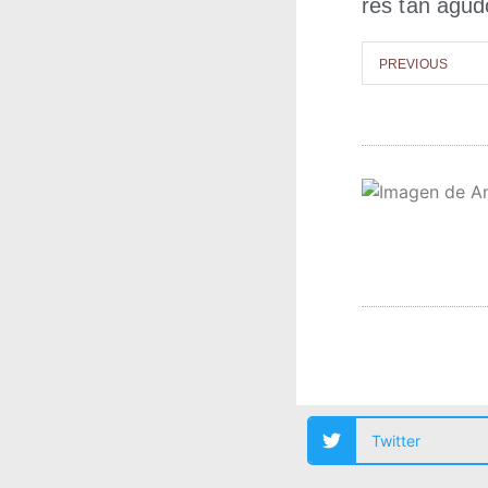
res tan agu­d
PRE­VIOUS
Twitter