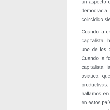
un aspec­to d
demo­cra­cia.
coin­ci­di­do 
Cuan­do la cr
capi­ta­lis­ta
uno de los c
Cuan­do la fo
capi­ta­lis­ta,
asiá­ti­co, q
pro­duc­ti­va
halla­mos en 
en estos paí­s