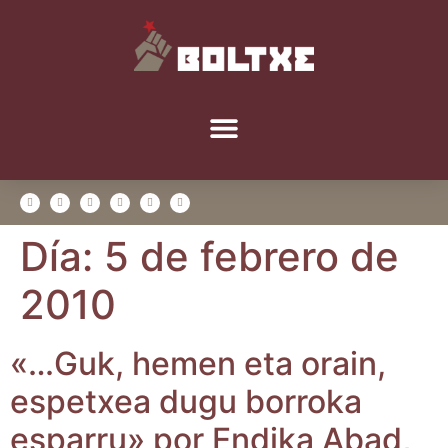
Día:
5 de febrero de
2010
«…Guk, hemen eta orain,
espetxea dugu borro­ka
espa­rru» por Endi­ka Abad,