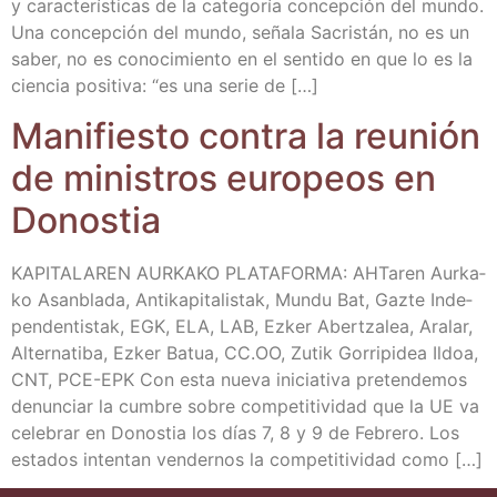
y carac­te­rís­ti­cas de la cate­go­ría con­cep­ción del mun­do.
Una con­cep­ción del mun­do, seña­la Sacris­tán, no es un
saber, no es cono­ci­mien­to en el sen­ti­do en que lo es la
cien­cia posi­ti­va: “es una serie de […]
Mani­fies­to con­tra la reu­nión
de minis­tros euro­peos en
Donostia
KAPITALAREN AURKAKO PLATAFORMA: AHTa­ren Aur­ka­
ko Asan­bla­da, Anti­ka­pi­ta­lis­tak, Mun­du Bat, Gaz­te Inde­
pen­den­tis­tak, EGK, ELA, LAB, Ezker Aber­tza­lea, Ara­lar,
Alter­na­ti­ba, Ezker Batua, CC.OO, Zutik Gorri­pi­dea Ildoa,
CNT, PCE-EPK Con esta nue­va ini­cia­ti­va pre­ten­de­mos
denun­ciar la cum­bre sobre com­pe­ti­ti­vi­dad que la UE va
cele­brar en Donos­tia los días 7, 8 y 9 de Febre­ro. Los
esta­dos inten­tan ven­der­nos la com­pe­ti­ti­vi­dad como […]