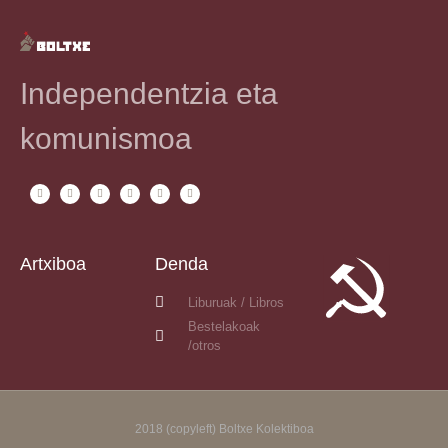
Independentzia eta
komunismoa
Artxiboa
Denda
Liburuak / Libros
Bestelakoak
/otros
2018 (copyleft) Boltxe Kolektiboa