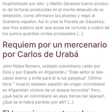
hos­pi­ta­li­za­do por ello- y Mat­tin Sara­so­la fue­ron pro­duc­
to de tor­tu­ras pro­du­ci­das en el mon­te des­pués de su
deten­ción, como afir­ma­ron los jóve­nes y negó el
Gobierno espa­ñol. Así lo cree la Fis­ca­lía de Gipuz­koa,
que hizo públi­co ayer que acu­sa de tor­tu­ras a cua­tro de
los quin­ce guar­dias civi­les procesados […]
Requiem por un mer­ce­na­rio
por Car­los de Urabá
John Feli­pe Rome­ro, sol­da­do colom­biano caí­do por
Dios y por Espa­ña en Afganistán./ “Dale señor el des­
can­so eterno y bri­lle para él la luz per­pe­tua” /​Última
hora: “ muer­to sol­da­do espa­ñol de ori­gen colom­biano
en Afga­nis­tán víc­ti­ma de un ata­que terro­ris­ta” Pero,
¿qué hacía un colom­biano en esas tie­rras tan leja­nas?,
¿Qué se le habrá per­di­do por allí? […]