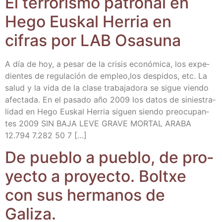
El terro­ris­mo patro­nal en
Hego Eus­kal Herria en
cifras por LAB Osasuna
A día de hoy, a pesar de la cri­sis eco­nó­mi­ca, los expe­
dien­tes de regu­la­ción de empleo,los des­pi­dos, etc. La
salud y la vida de la cla­se tra­ba­ja­do­ra se sigue vien­do
afec­ta­da. En el pasa­do año 2009 los datos de sinies­tra­
li­dad en Hego Eus­kal Herria siguen sien­do preo­cu­pan­
tes 2009 SIN BAJA LEVE GRAVE MORTAL ARABA
12.794 7.282 50 7 […]
De pue­blo a pue­blo, de pro­
yec­to a pro­yec­to. Boltxe
con sus her­ma­nos de
Galiza.