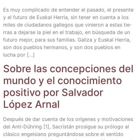
Es muy com­pli­ca­do de enten­der el pasa­do, el pre­sen­te
y el futu­ro de Eus­kal Herria, sin tener en cuen­ta a los
miles de ciu­da­da­nos galle­gos que vinie­ron a estas tie­
rras a dejar­se la piel en el tra­ba­jo, en bús­que­da de un
futu­ro mejor, para sus fami­lias. Gali­za y Eus­kal Herria,
son dos pue­blos her­ma­nos, y son dos pue­blos en
lucha por […]
Sobre las con­cep­cio­nes del
mun­do y el cono­ci­mien­to
posi­ti­vo por Sal­va­dor
López Arnal
Des­pués de dar cuen­ta de los orí­ge­nes y moti­va­cio­nes
del Anti-Düh­­ring [1], Sacris­tán pro­si­gue su pró­lo­go al
clá­si­co engel­siano pre­gun­tán­do­se sobre el sen­ti­do