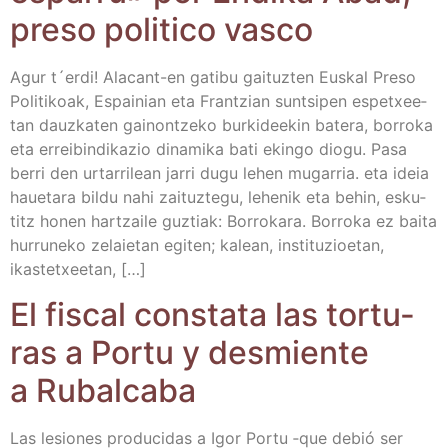
pre­so poli­ti­co vasco
Agur t´erdi! Ala­­cant-en gati­bu gai­tuz­ten Eus­kal Pre­so
Poli­ti­koak, Espai­nian eta Fran­tzian sun­tsi­pen espetxee­
tan dauz­ka­ten gai­non­tze­ko bur­ki­dee­kin bate­ra, borro­ka
eta errei­bin­di­ka­zio dina­mi­ka bati ekin­go dio­gu. Pasa
berri den urta­rri­lean jarri dugu lehen muga­rria. eta ideia
haue­ta­ra bil­du nahi zai­tuz­te­gu, lehe­nik eta behin, esku­
titz honen har­tzai­le guz­tiak: Borro­ka­ra. Borro­ka ez bai­ta
hurru­ne­ko zelaie­tan egi­ten; kalean, ins­ti­tu­zioe­tan,
ikastetxeetan, […]
El fis­cal cons­ta­ta las tor­tu­
ras a Por­tu y des­mien­te
a Rubalcaba
Las lesio­nes pro­du­ci­das a Igor Por­tu ‑que debió ser