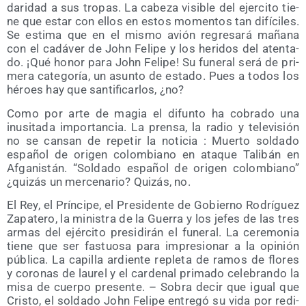
da­ri­dad a sus tro­pas. La cabe­za visi­ble del ejer­ci­to tie­
ne que estar con ellos en estos momen­tos tan difí­ci­les.
Se esti­ma que en el mis­mo avión regre­sa­rá maña­na
con el cadá­ver de John Feli­pe y los heri­dos del aten­ta­
do. ¡Qué honor para John Feli­pe! Su fune­ral será de pri­
me­ra cate­go­ría, un asun­to de esta­do. Pues a todos los
héroes hay que san­ti­fi­car­los, ¿no?
Como por arte de magia el difun­to ha cobra­do una
inusi­ta­da impor­tan­cia. La pren­sa, la radio y tele­vi­sión
no se can­san de repe­tir la noti­cia : Muer­to sol­da­do
espa­ñol de ori­gen colom­biano en ata­que Tali­bán en
Afga­nis­tán. “Sol­da­do espa­ñol de ori­gen colom­biano”
¿qui­zás un mer­ce­na­rio? Qui­zás, no.
El Rey, el Prín­ci­pe, el Pre­si­den­te de Gobierno Rodrí­guez
Zapa­te­ro, la minis­tra de la Gue­rra y los jefes de las tres
armas del ejér­ci­to pre­si­di­rán el fune­ral. La cere­mo­nia
tie­ne que ser fas­tuo­sa para impre­sio­nar a la opi­nión
públi­ca. La capi­lla ardien­te reple­ta de ramos de flo­res
y coro­nas de lau­rel y el car­de­nal pri­ma­do cele­bran­do la
misa de cuer­po pre­sen­te. – Sobra decir que igual que
Cris­to, el sol­da­do John Feli­pe entre­gó su vida por redi­