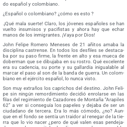
do espa­ñol y colombiano.
¿Espa­ñol o colom­biano? ¿cómo es esto ?
.¡Qué mala suer­te! Cla­ro, los jóve­nes espa­ño­les se han
vuel­to insu­mi­sos y paci­fis­tas y aho­ra hay que echar
manos de los inmi­gran­tes. ¡Vaya por Dios!
John Feli­pe Rome­ro Mene­ses de 21 añi­tos ama­ba la
dis­ci­pli­na cas­tren­se. En todos los des­fi­les se des­ta­ca­
ba por su paso fir­me, la fren­te en alto y esa mue­ca de
dober­man que se dibu­ja­ba en su ros­tro. Qué exce­len­te
era su caden­cia, su por­te y su gallar­día inigua­la­ble al
mar­car el paso al son de la ban­da de gue­rra. Un colom­
biano en el ejér­ci­to espa­ñol, lo nun­ca visto.
Son muy extra­ños los capri­chos del des­tino. John Feli­
pe sin nin­gún remor­di­mien­to deci­dió enro­lar­se en las
filas del regi­mien­to de Caza­do­res de Mon­ta­ña “Ara­pi­les
62” a ver si con­se­guía los pape­les y deja­ba de ser un
ciu­da­dano de ter­ce­ra. Era lo más cómo­do, ¿no? Aun­
que en el fon­do se sen­tía un trai­dor al rene­gar de la tie­
rra que lo vio nacer ¿pero de qué valen esas pen­de­ja­