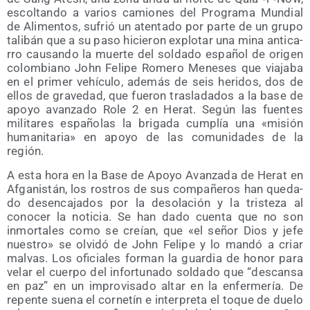
escol­tan­do a varios camio­nes del Pro­gra­ma Mun­dial
de Ali­men­tos, sufrió un aten­ta­do por par­te de un gru­po
tali­bán que a su paso hicie­ron explo­tar una mina anti­ca­
rro cau­san­do la muer­te del sol­da­do espa­ñol de ori­gen
colom­biano John Feli­pe Rome­ro Mene­ses que via­ja­ba
en el pri­mer vehícu­lo, ade­más de seis heri­dos, dos de
ellos de gra­ve­dad, que fue­ron tras­la­da­dos a la base de
apo­yo avan­za­do Role 2 en Herat. Según las fuen­tes
mili­ta­res espa­ño­las la bri­ga­da cum­plía una «misión
huma­ni­ta­ria» en apo­yo de las comu­ni­da­des de la
región.
A esta hora en la Base de Apo­yo Avan­za­da de Herat en
Afga­nis­tán, los ros­tros de sus com­pa­ñe­ros han que­da­
do des­en­ca­ja­dos por la deso­la­ción y la tris­te­za al
cono­cer la noti­cia. Se han dado cuen­ta que no son
inmor­ta­les como se creían, que «el señor Dios y jefe
nues­tro» se olvi­dó de John Feli­pe y lo man­dó a criar
mal­vas. Los ofi­cia­les for­man la guar­dia de honor para
velar el cuer­po del infor­tu­na­do sol­da­do que “des­can­sa
en paz” en un impro­vi­sa­do altar en la enfer­me­ría. De
repen­te sue­na el cor­ne­tín e inter­pre­ta el toque de due­lo