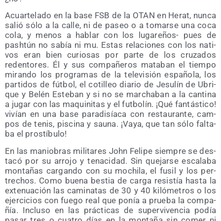
Acuar­te­la­do en la base FSB de la OTAN en Herat, nun­ca
salió sólo a la calle, ni de paseo o a tomar­se una coca
cola, y menos a hablar con los luga­re­ños- pues de
pash­tún no sabía ni mu. Estas rela­cio­nes con los nati­
vos eran bien curio­sas por par­te de los cru­za­dos
reden­to­res. Él y sus com­pa­ñe­ros mata­ban el tiem­po
miran­do los pro­gra­mas de la tele­vi­sión espa­ño­la, los
par­ti­dos de fút­bol, el coti­lleo dia­rio de Jesu­lín de Ubri­
que y Belén Este­ban y si no se mar­cha­ban a la can­ti­na
a jugar con las maqui­ni­tas y el fut­bo­lín. ¡Qué fan­tás­ti­co!
vivían en una base para­di­sía­ca con res­tau­ran­te, cam­
pos de tenis, pis­ci­na y sau­na. ¡Vaya, que tan sólo fal­ta­
ba el prostíbulo!
En las manio­bras mili­ta­res John Feli­pe siem­pre se des­
ta­có por su arro­jo y tena­ci­dad. Sin que­jar­se esca­la­ba
mon­ta­ñas car­gan­do con su mochi­la, el fusil y los per­
tre­chos. Como bue­na bes­tia de car­ga resis­tía has­ta la
exte­nua­ción las cami­na­tas de 30 y 40 kiló­me­tros o los
ejer­ci­cios con fue­go real que ponía a prue­ba la com­pa­
ñía. Inclu­so en las prác­ti­cas de super­vi­ven­cia podía
pasar tres o cua­tro días en la mon­ta­ña sin comer ni