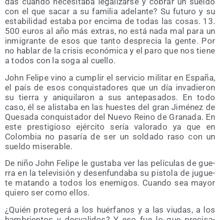
das cuan­do nece­si­ta­ba lega­li­zar­se y cobrar un suel­do
con el que sacar a su fami­lia ade­lan­te? Su futu­ro y su
esta­bi­li­dad esta­ba por enci­ma de todas las cosas. 13.
500 euros al año más extras, no está nada mal para un
inmi­gran­te de esos que tan­to des­pre­cia la gen­te. Por
no hablar de la cri­sis eco­nó­mi­ca y el paro que nos tie­ne
a todos con la soga al cuello.
John Feli­pe vino a cum­plir el ser­vi­cio mili­tar en Espa­ña,
el país de esos con­quis­ta­do­res que un día inva­die­ron
su tie­rra y ani­qui­la­ron a sus ante­pa­sa­dos. En todo
caso, él se alis­ta­ba en las hues­tes del gran Jimé­nez de
Que­sa­da con­quis­ta­dor del Nue­vo Rei­no de Gra­na­da. En
este pres­ti­gio­so ejér­ci­to sería valo­ra­do ya que en
Colom­bia no pasa­ría de ser un sol­da­do raso con un
suel­do miserable.
De niño John Feli­pe le gus­ta­ba ver las pelí­cu­las de gue­
rra en la tele­vi­sión y des­en­fun­da­ba su pis­to­la de jugue­
te matan­do a todos los enemi­gos. Cuan­do sea mayor
quie­ro ser como ellos.
¿Quién pro­te­ge­rá a los huér­fa­nos y a las viu­das, a los
ham­brien­tos y des­va­li­dos? Y eso fue lo que pre­ci­sa­