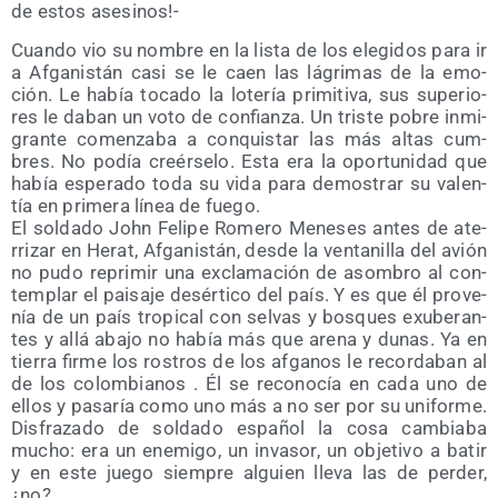
de estos asesinos!-
Cuan­do vio su nom­bre en la lis­ta de los ele­gi­dos para ir
a Afga­nis­tán casi se le caen las lágri­mas de la emo­
ción. Le había toca­do la lote­ría pri­mi­ti­va, sus supe­rio­
res le daban un voto de con­fian­za. Un tris­te pobre inmi­
gran­te comen­za­ba a con­quis­tar las más altas cum­
bres. No podía creér­se­lo. Esta era la opor­tu­ni­dad que
había espe­ra­do toda su vida para demos­trar su valen­
tía en pri­me­ra línea de fuego.
El sol­da­do John Feli­pe Rome­ro Mene­ses antes de ate­
rri­zar en Herat, Afga­nis­tán, des­de la ven­ta­ni­lla del avión
no pudo repri­mir una excla­ma­ción de asom­bro al con­
tem­plar el pai­sa­je desér­ti­co del país. Y es que él pro­ve­
nía de un país tro­pi­cal con sel­vas y bos­ques exu­be­ran­
tes y allá aba­jo no había más que are­na y dunas. Ya en
tie­rra fir­me los ros­tros de los afga­nos le recor­da­ban al
de los colom­bia­nos . Él se reco­no­cía en cada uno de
ellos y pasa­ría como uno más a no ser por su uni­for­me.
Dis­fra­za­do de sol­da­do espa­ñol la cosa cam­bia­ba
mucho: era un enemi­go, un inva­sor, un obje­ti­vo a batir
y en este jue­go siem­pre alguien lle­va las de per­der,
¿no?