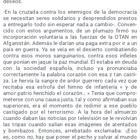
deseos.
-En la cru­za­da con­tra los enemi­gos de la demo­cra­cia
se nece­si­tan seres soli­da­rios y des­pren­di­dos pres­tos
a entre­gar­lo todo sin espe­rar nada a cam­bio-. Con­ven­
ci­do con estos argu­men­tos, de un plu­ma­zo fir­mó su
incor­po­ra­ción volun­ta­ria a las fuer­zas de la OTAN en
Afga­nis­tán. Ade­más le darían una paga extra por ir a un
país en gue­rra. Ya se veía en el desier­to com­ba­tien­do
con­tra esos moros san­gui­na­rios, con­tra esos infie­les
que ponían en jaque la paz mun­dial. Él esta­ba en deu­da
con la socie­dad espa­ño­la, inclu­so ya pro­nun­cia­ba
correc­ta­men­te la pala­bra cora­zón con esa z tan cas­ti­
za. Le her­vía la san­gre de ardor gue­rre­ro cada vez que
reci­ta­ba esa estro­fa del himno de infan­te­ría « y de
amor patrio hen­chi­do el cora­zón… » Tenía que com­pro­
me­ter­se con una cau­sa jus­ta, tal y como afir­ma­ban sus
supe­rio­res, era el momen­to de redi­mir a ese pue­blo
cas­ti­ga­do por el terro­ris­mo. A la hora del almuer­zo
cuan­do daban las noti­cias por tele­vi­sión se le revol­vían
las tri­pas cuan­do salían esas imá­ge­nes de aten­ta­dos
y bom­ba­zos. Enton­ces, arre­ba­ta­do excla­ma­ba: -¡Eso
es, como no, hay que poner el pecho y sal­var al mun­do