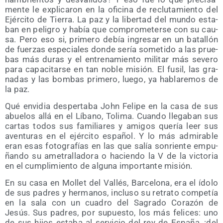
men­te le expli­ca­ron en la ofi­ci­na de reclu­ta­mien­to del
Ejér­ci­to de Tie­rra. La paz y la liber­tad del mun­do esta­
ban en peli­gro y había que com­pro­me­ter­se con su cau­
sa. Pero eso si, pri­me­ro debía ingre­sar en un bata­llón
de fuer­zas espe­cia­les don­de sería some­ti­do a las prue­
bas más duras y el entre­na­mien­to mili­tar más seve­ro
para capa­ci­tar­se en tan noble misión. El fusil, las gra­
na­das y las bom­bas pri­me­ro, lue­go, ya habla­re­mos de
la paz.
Qué envi­dia des­per­ta­ba John Feli­pe en la casa de sus
abue­los allá en el Líbano, Toli­ma. Cuan­do lle­ga­ban sus
car­tas todos sus fami­lia­res y ami­gos que­ría leer sus
aven­tu­ras en el ejér­ci­to espa­ñol. Y lo más admi­ra­ble
eran esas foto­gra­fías en las que salía son­rien­te empu­
ñan­do su ame­tra­lla­do­ra o hacien­do la V de la vic­to­ria
en el cum­pli­mien­to de algu­na impor­tan­te misión.
En su casa en Mollet del Vallés, Bar­ce­lo­na, era el ído­lo
de sus padres y her­ma­nos, inclu­so su retra­to com­pe­tía
en la sala con un cua­dro del Sagra­do Cora­zón de
Jesús. Sus padres, por supues­to, los más feli­ces: uno
de sus hijos esta­ba al ser­vi­cio del rey de Espa­ña, ¡del