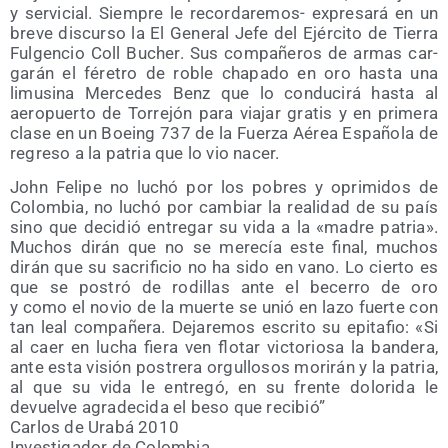
y ser­vi­cial. Siem­pre le recor­da­re­mos- expre­sa­rá en un
bre­ve dis­cur­so la El Gene­ral Jefe del Ejér­ci­to de Tie­rra
Ful­gen­cio Coll Bucher. Sus com­pa­ñe­ros de armas car­
ga­rán el fére­tro de roble cha­pa­do en oro has­ta una
limu­si­na Mer­ce­des Benz que lo con­du­ci­rá has­ta al
aero­puer­to de Torre­jón para via­jar gra­tis y en pri­me­ra
cla­se en un Boeing 737 de la Fuer­za Aérea Espa­ño­la de
regre­so a la patria que lo vio nacer.
John Feli­pe no luchó por los pobres y opri­mi­dos de
Colom­bia, no luchó por cam­biar la reali­dad de su país
sino que deci­dió entre­gar su vida a la «madre patria».
Muchos dirán que no se mere­cía este final, muchos
dirán que su sacri­fi­cio no ha sido en vano. Lo cier­to es
que se pos­tró de rodi­llas ante el bece­rro de oro
y como el novio de la muer­te se unió en lazo fuer­te con
tan leal com­pa­ñe­ra. Deja­re­mos escri­to su epi­ta­fio: «Si
al caer en lucha fie­ra ven flo­tar vic­to­rio­sa la ban­de­ra,
ante esta visión pos­tre­ra orgu­llo­sos mori­rán y la patria,
al que su vida le entre­gó, en su fren­te dolo­ri­da le
devuel­ve agra­de­ci­da el beso que recibió”
Car­los de Ura­bá 2010
Inves­ti­ga­dor de Colombia.