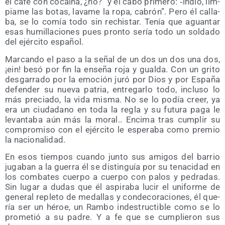
el café con cocaí­na, ¿no?” y el cabo pri­me­ro: ‑indio, lim­
pia­me las botas, lava­me la ropa, cabrón”. Pero él calla­
ba, se lo comía todo sin rechis­tar. Tenía que aguan­tar
esas humi­lla­cio­nes pues pron­to sería todo un sol­da­do
del ejér­ci­to español.
Mar­can­do el paso a la señal de un dos un dos una dos,
¡ein! besó por fin la ense­ña roja y gual­da. Con un gri­to
des­ga­rra­do por la emo­ción juró por Dios y por Espa­ña
defen­der su nue­va patria, entre­gar­lo todo, inclu­so lo
más pre­cia­do, la vida mis­ma. No se lo podía creer, ya
era un ciu­da­dano en toda la regla y su futu­ra paga le
levan­ta­ba aún más la moral.. Enci­ma tras cum­plir su
com­pro­mi­so con el ejér­ci­to le espe­ra­ba como pre­mio
la nacionalidad.
En esos tiem­pos cuan­do jun­to sus ami­gos del barrio
juga­ban a la gue­rra él se dis­tin­guía por su tena­ci­dad en
los com­ba­tes cuer­po a cuer­po con palos y pedra­das.
Sin lugar a dudas que él aspi­ra­ba lucir el uni­for­me de
gene­ral reple­to de meda­llas y con­de­co­ra­cio­nes, él que­
ría ser un héroe, un Ram­bo indes­truc­ti­ble como se lo
pro­me­tió a su padre. Y a fe que se cum­plie­ron sus