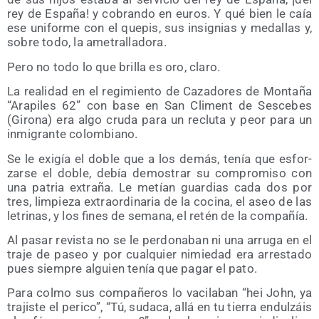
rey de Espa­ña! y cobran­do en euros. Y qué bien le caía
ese uni­for­me con el que­pis, sus insig­nias y meda­llas y,
sobre todo, la ametralladora.
Pero no todo lo que bri­lla es oro, claro.
La reali­dad en el regi­mien­to de Caza­do­res de Mon­ta­ña
“Ara­pi­les 62” con base en San Cli­ment de Ses­ce­bes
(Giro­na) era algo cru­da para un reclu­ta y peor para un
inmi­gran­te colombiano.
Se le exi­gía el doble que a los demás, tenía que esfor­
zar­se el doble, debía demos­trar su com­pro­mi­so con
una patria extra­ña. Le metían guar­dias cada dos por
tres, lim­pie­za extra­or­di­na­ria de la coci­na, el aseo de las
letri­nas, y los fines de sema­na, el retén de la compañía.
Al pasar revis­ta no se le per­do­na­ban ni una arru­ga en el
tra­je de paseo y por cual­quier nimie­dad era arres­ta­do
pues siem­pre alguien tenía que pagar el pato.
Para col­mo sus com­pa­ñe­ros lo vaci­la­ban “hei John, ya
tra­jis­te el peri­co”, “Tú, suda­ca, allá en tu tie­rra endul­záis