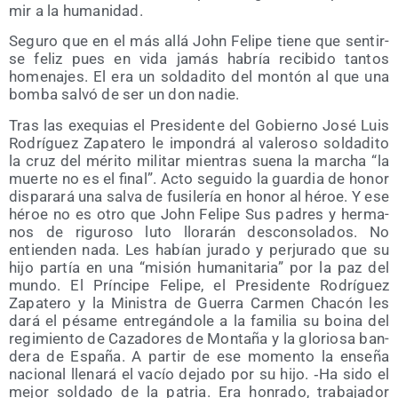
mir a la humanidad.
Segu­ro que en el más allá John Feli­pe tie­ne que sen­tir­
se feliz pues en vida jamás habría reci­bi­do tan­tos
home­na­jes. El era un sol­da­di­to del mon­tón al que una
bom­ba sal­vó de ser un don nadie.
Tras las exe­quias el Pre­si­den­te del Gobierno José Luis
Rodrí­guez Zapa­te­ro le impon­drá al vale­ro­so sol­da­di­to
la cruz del méri­to mili­tar mien­tras sue­na la mar­cha “la
muer­te no es el final”. Acto segui­do la guar­dia de honor
dis­pa­ra­rá una sal­va de fusi­le­ría en honor al héroe. Y ese
héroe no es otro que John Feli­pe Sus padres y her­ma­
nos de rigu­ro­so luto llo­ra­rán des­con­so­la­dos. No
entien­den nada. Les habían jura­do y per­ju­ra­do que su
hijo par­tía en una “misión huma­ni­ta­ria” por la paz del
mun­do. El Prín­ci­pe Feli­pe, el Pre­si­den­te Rodrí­guez
Zapa­te­ro y la Minis­tra de Gue­rra Car­men Cha­cón les
dará el pésa­me entre­gán­do­le a la fami­lia su boi­na del
regi­mien­to de Caza­do­res de Mon­ta­ña y la glo­rio­sa ban­
de­ra de Espa­ña. A par­tir de ese momen­to la ense­ña
nacio­nal lle­na­rá el vacío deja­do por su hijo. ‑Ha sido el
mejor sol­da­do de la patria. Era hon­ra­do, tra­ba­ja­dor