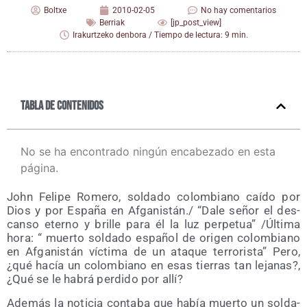
Boltxe
2010-02-05
No hay comentarios
Berriak
[jp_post_view]
Irakurtzeko denbora / Tiempo de lectura: 9 min.
Tabla de contenidos
No se ha encontrado ningún encabezado en esta
página.
John Feli­pe Rome­ro, sol­da­do colom­biano caí­do por
Dios y por Espa­ña en Afganistán./ “Dale señor el des­
can­so eterno y bri­lle para él la luz per­pe­tua” /​Última
hora: “ muer­to sol­da­do espa­ñol de ori­gen colom­biano
en Afga­nis­tán víc­ti­ma de un ata­que terro­ris­ta” Pero,
¿qué hacía un colom­biano en esas tie­rras tan leja­nas?,
¿Qué se le habrá per­di­do por allí?
Ade­más la noti­cia con­ta­ba que había muer­to un sol­da­