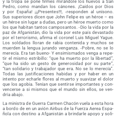
y la tro­pa se pone fir­mes mirán­do­le los hue­vos a San
Pedro, como man­dan los cáno­nes. ¡Caí­dos por Dios
y por Espa­ña! ¡¡¡Pre­sen­tes!!!, ‑res­pon­den al uní­sono.
Sus supe­rio­res dicen que John Feli­pe es un héroe – es
un héroe sin lugar a dudas, pero un héroe muer­to como
los que habi­tan tan­tos cam­po­san­tos. ‑Dio la vida por la
paz de Afga­nis­tán, dio la vida por este país devas­ta­do
por el terro­ris­mo, afir­ma el coro­nel Luis Miguel Yague.
Los sol­da­dos llo­ran de rabia con­te­ni­da y muchos se
muer­den la len­gua juran­do ven­gan­za. ‑Pobre, no se lo
mere­cía. Era tan bueno- Y ensi­mis­ma­dos ven­ga a repe­
tir el mis­mo estri­bi­llo: “que ha muer­to por la liber­tad”,
“que ha sido un ges­to de gene­ro­si­dad por su par­te”,
“tan soli­da­rio y tra­ba­ja­dor que era. No se lo mere­cía”.
Todas las jus­ti­fi­ca­cio­nes habi­das y por haber en un
inten­to por echar­le flo­res al muer­to y sua­vi­zar el dolor
que los ago­bia. Tenían que sen­tir­se impor­tan­tes y con­
ven­cer­se a si mis­mos que el mun­do sin ellos, se ven­
dría abajo.
La minis­tra de Gue­rra Car­men Cha­cón vue­la a esta hora
a bor­do de en un avión Air­bus de la Fuer­za Aerea Espa­
ño­la con des­tino a Afga­nis­tán a brin­dar­le apo­yo y soli­