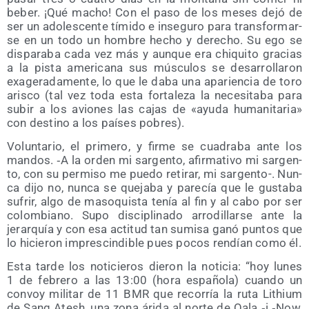
beber. ¡Qué macho! Con el paso de los meses dejó de
ser un ado­les­cen­te tími­do e inse­gu­ro para trans­for­mar­
se en un todo un hom­bre hecho y dere­cho. Su ego se
dis­pa­ra­ba cada vez más y aun­que era chi­qui­to gra­cias
a la pis­ta ame­ri­ca­na sus múscu­los se desa­rro­lla­ron
exa­ge­ra­da­men­te, lo que le daba una apa­rien­cia de toro
aris­co (tal vez toda esta for­ta­le­za la nece­si­ta­ba para
subir a los avio­nes las cajas de «ayu­da huma­ni­ta­ria»
con des­tino a los paí­ses pobres).
Volun­ta­rio, el pri­me­ro, y fir­me se cua­dra­ba ante los
man­dos. ‑A la orden mi sar­gen­to, afir­ma­ti­vo mi sar­gen­
to, con su per­mi­so me pue­do reti­rar, mi sar­gen­to-. Nun­
ca dijo no, nun­ca se que­ja­ba y pare­cía que le gus­ta­ba
sufrir, algo de maso­quis­ta tenía al fin y al cabo por ser
colom­biano. Supo dis­ci­pli­na­do arro­di­llar­se ante la
jerar­quía y con esa acti­tud tan sumi­sa ganó pun­tos que
lo hicie­ron impres­cin­di­ble pues pocos ren­dían como él.
Esta tar­de los noti­cie­ros die­ron la noti­cia: “hoy lunes
1 de febre­ro a las 13:00 (hora espa­ño­la) cuan­do un
con­voy mili­tar de 11 BMR que reco­rría la ruta Lithium
de Sang Atesh, una zona ári­da al nor­te de Qala ‑i ‑Now,