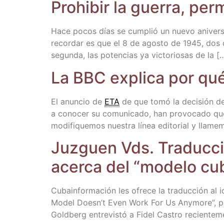
Prohi­bir la gue­rra, per
Hace pocos días se cum­plió un nue­vo ani­ver­
recor­dar es que el 8 de agos­to de 1945, dos dí
segun­da, las poten­cias ya vic­to­rio­sas de la [
La BBC expli­ca por qué 
El anun­cio de
ETA
de que tomó la deci­sión de
a cono­cer su comu­ni­ca­do, han pro­vo­ca­do qu
modi­fi­que­mos nues­tra línea edi­to­rial y llam
Juz­guen Vds. Tra­duc­ció
acer­ca del “mode­lo c
Cubain­for­ma­ción les ofre­ce la tra­duc­ción al id
Model Does­n’t Even Work For Us Any­mo­re”, publi
Gold­berg entre­vis­tó a Fidel Cas­tro recien­te­m