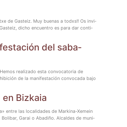
­tetxe de Gas­teiz. Muy bue­nas a todxs!! Os invi­
e Gas­teiz, dicho encuen­tro es para dar con­ti­
­fes­ta­ción del saba­
 Hemos rea­li­za­do esta con­vo­ca­to­ria de
­bi­ción de la mani­fes­ta­ción con­vo­ca­da bajo
ol en Bizkaia
 entre las loca­li­da­des de Mar­­ki­­na-Xemein
Boli­bar, Garai o Aba­di­ño. Alcal­des de muni­