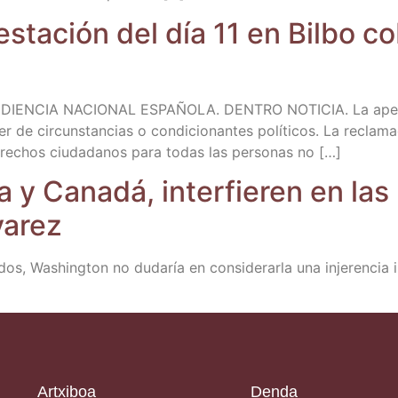
es­ta­ción del día 11 en Bil­bo c
CIA NACIONAL ESPAÑOLA. DENTRO NOTICIA. La ape­la­ción 
r de cir­cuns­tan­cias o con­di­cio­nan­tes polí­ti­cos. La recla­ma­
ere­chos ciu­da­da­nos para todas las per­so­nas no […]
 y Cana­dá, inter­fie­ren en las 
varez
dos, Washing­ton no duda­ría en con­si­de­rar­la una inje­ren­cia 
Artxiboa
Denda