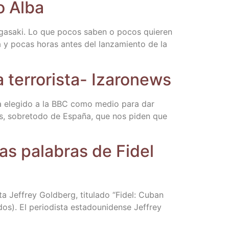
go Alba
aga­sa­ki. Lo que pocos saben o pocos quie­ren
a y pocas horas antes del lan­za­mien­to de la
 terro­ris­ta- Izaronews
a ele­gi­do a la BBC como medio para dar
res, sobre­to­do de Espa­ña, que nos piden que
las pala­bras de Fidel
s­ta Jef­frey Gold­berg, titu­la­do “Fidel: Cuban
). El perio­dis­ta esta­dou­ni­den­se Jef­frey