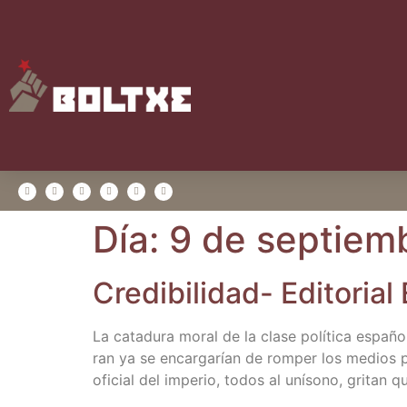
Día:
9 de septiem
Cre­di­bi­li­dad- Edi­to­r
La cata­du­ra moral de la cla­se polí­ti­ca espa­ño­l
ran ya se encar­ga­rían de rom­per los medios per
ofi­cial del impe­rio, todos al uní­sono, gri­tan 