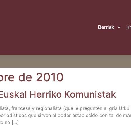
Berriak
Ir
bre de 2010
ial Eus­kal Herri­ko Komunistak
is­ta, fran­ce­sa y regio­na­lis­ta (que le pre­gun­ten al gris Urku­
io­dís­ti­cos que sir­ven al poder esta­ble­ci­do con tal de man­
que no […]