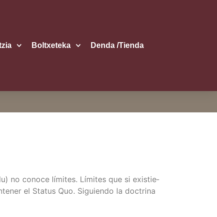
itzia
Boltxe­te­ka
Den­da /​Tien­da
llu) no cono­ce lími­tes. Lími­tes que si exis­tie­
te­ner el Sta­tus Quo. Siguien­do la doc­tri­na