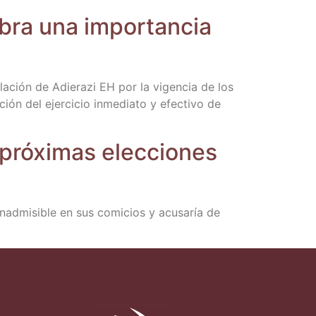
obra una impor­tan­cia
de Adie­ra­zi EH por la vigen­cia de los
ción del ejer­ci­cio inme­dia­to y efec­ti­vo de
pró­xi­mas elec­cio­nes
inad­mi­si­ble en sus comi­cios y acu­sa­ría de