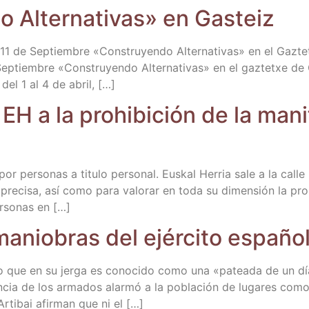
o Alter­na­ti­vas» en Gasteiz
l 11 de Sep­tiem­bre «Cons­tru­yen­do Alter­na­ti­vas» en el Gaz
Sep­tiem­bre «Cons­tru­yen­do Alter­na­ti­vas» en el gaz­tetxe d
del 1 al 4 de abril, […]
 EH a la prohi­bi­ción de la mani
or per­so­nas a titu­lo per­so­nal. Eus­kal Herria sale a la calle
 pre­ci­sa, así como para valo­rar en toda su dimen­sión la prohi
­so­nas en […]
manio­bras del ejér­ci­to espa­ñ
o lo que en su jer­ga es cono­ci­do como una «patea­da de un día»
n­cia de los arma­dos alar­mó a la pobla­ción de luga­res como 
rti­bai afir­man que ni el […]