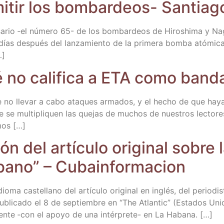
­mi­tir los bom­bar­deos- San­tia­
sa­rio ‑el núme­ro 65- de los bom­bar­deos de Hiroshi­ma y N
as des­pués del lan­za­mien­to de la pri­me­ra bom­ba ató­mi­c
…]
no cali­fi­ca a ETA como ban­da
 no lle­var a cabo ata­ques arma­dos, y el hecho de que hay
e se mul­ti­pli­quen las que­jas de muchos de nues­tros lec­to­
emos […]
n del artícu­lo ori­gi­nal sobre 
ubano” – Cubainformacion
io­ma cas­te­llano del artícu­lo ori­gi­nal en inglés, del perio­di
­ca­do el 8 de sep­tiem­bre en “The Atlan­tic” (Esta­dos Uni­dos
en­te ‑con el apo­yo de una inté­r­­pre­­te- en La Habana. […]