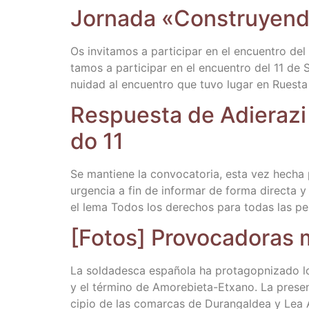
Jor­na­da «Cons­tru­yen­d
Os invi­ta­mos a par­ti­ci­par en el encuen­tro de
ta­mos a par­ti­ci­par en el encuen­tro del 11 de 
nui­dad al encuen­tro que tuvo lugar en Rues­ta 
Res­pues­ta de Adie­ra­zi
do 11
Se man­tie­ne la con­vo­ca­to­ria, esta vez hecha p
urgen­cia a fin de infor­mar de for­ma direc­ta y
el lema Todos los dere­chos para todas las per
[Fotos] Pro­vo­ca­do­ras 
La sol­da­des­ca espa­ño­la ha pro­ta­gop­ni­za­d
y el tér­mino de Amo­re­bie­ta-Etxano. La pre­se
ci­pio de las comar­cas de Duran­gal­dea y Lea A