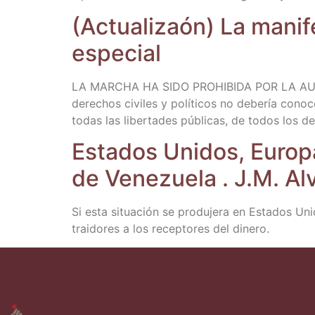
(Actua­li­zaón) La mani­f
especial
LA MARCHA HA SIDO PROHIBIDA POR LA AUDIEN
dere­chos civi­les y polí­ti­cos no debe­ría cono­ce
todas las liber­ta­des públi­cas, de todos los d
Esta­dos Uni­dos, Euro­pa
de Vene­zue­la . J.M. Al
Si esta situa­ción se pro­du­je­ra en Esta­dos Uni­
trai­do­res a los recep­to­res del dinero.