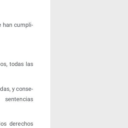
e han cum­pli­
tos, todas las
a­das, y con­se­
 sen­ten­cias
los dere­chos