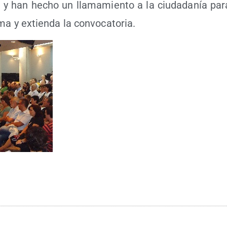
 y han hecho un lla­ma­mien­to a la ciu­da­da­nía para
ma y extien­da la convocatoria.