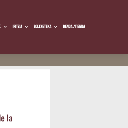
k
Iritzia
Boltxe­te­ka
Den­da /​Tien­da
de la