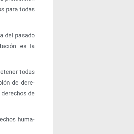
hos para todas
ca del pasa­do
­ta­ción es la
Dete­ner todas
­ción de dere­
s dere­chos de
dere­chos huma­