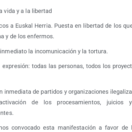
a vida y a la libertad
­cos a Eus­kal Herria. Pues­ta en liber­tad de los qu
na y de los enfermos.
inme­dia­to la inco­mu­ni­ca­ción y la tortura.
e expre­sión: todas las per­so­nas, todos los pro­yec­
ón inme­dia­ta de par­ti­dos y orga­ni­za­cio­nes ile­ga­li­z
ac­ti­va­ción de los pro­ce­sa­mien­tos, jui­cios y
ntes.
os con­vo­ca­do esta mani­fes­ta­ción a favor de 