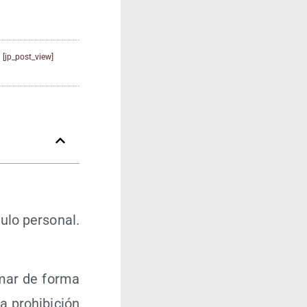
[jp_post_view]
­lo per­so­nal.
­mar de for­ma
a prohi­bi­ción