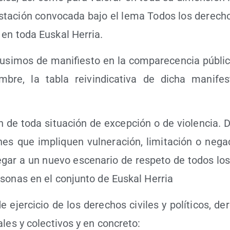
s­ta­ción con­vo­ca­da bajo el lema Todos los dere­c
s en toda Eus­kal Herria.
si­mos de mani­fies­to en la com­pa­re­cen­cia públi­
­bre, la tabla rei­vin­di­ca­ti­va de dicha mani­fes
n de toda situa­ción de excep­ción o de vio­len­cia. 
­nes que impli­quen vul­ne­ra­ción, limi­ta­ción o nega
e­gar a un nue­vo esce­na­rio de res­pe­to de todos lo
so­nas en el con­jun­to de Eus­kal Herria
e ejer­ci­cio de los dere­chos civi­les y polí­ti­cos, 
ua­les y colec­ti­vos y en concreto: