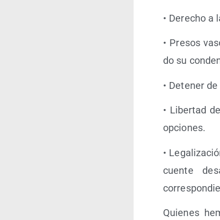
• Dere­cho a l
• Pre­sos vas
do su con­de­
• Dete­ner de 
• Liber­tad d
opciones.
• Lega­li­za­ci
cuen­te des­
correspondie
Quie­nes hem