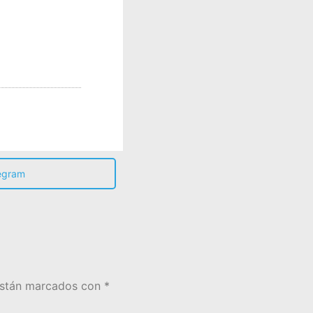
egram
están marcados con
*