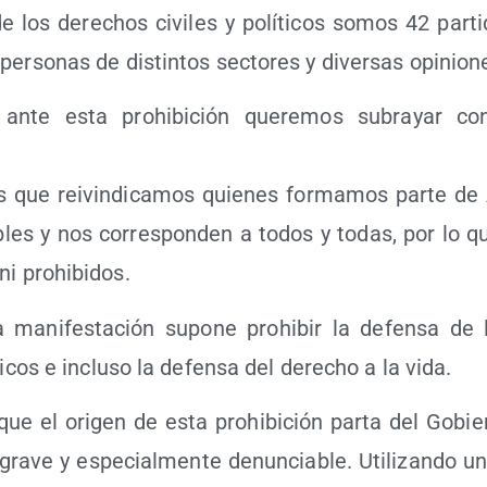
 los dere­chos civi­les y polí­ti­cos somos 42 par­ti­
per­so­nas de dis­tin­tos sec­to­res y diver­sas opinion
nte esta prohi­bi­ción que­re­mos sub­ra­yar con
 que rei­vin­di­ca­mos quie­nes for­ma­mos par­te 
­bles y nos corres­pon­den a todos y todas, por lo 
ni prohibidos.
a mani­fes­ta­ción supo­ne prohi­bir la defen­sa de
­ti­cos e inclu­so la defen­sa del dere­cho a la vida.
ue el ori­gen de esta prohi­bi­ción par­ta del Gobi
ra­ve y espe­cial­men­te denun­cia­ble. Uti­li­zan­do 