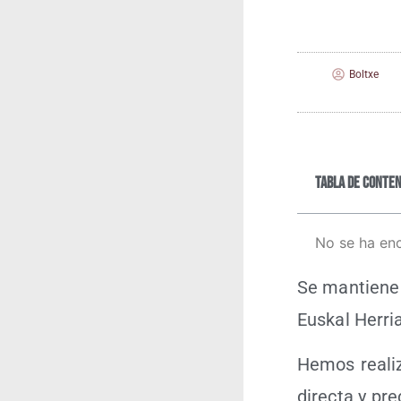
Boltxe
Tabla de conten
No se ha en
Se man­tie­ne 
Eus­kal Herri
Hemos rea­li­
direc­ta y pre