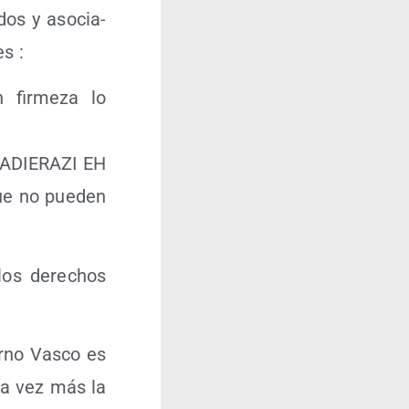
dos y aso­cia­
es :
 fir­me­za lo
de ADIERAZI EH
que no pue­den
 los dere­chos
erno Vas­co es
una vez más la