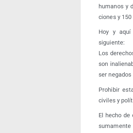
huma­nos y de
cio­nes y 150 
Hoy y aquí a
siguiente:
Los dere­chos
son inalie­na
ser nega­dos 
Prohi­bir est
civi­les y polí
El hecho de q
suma­men­te g