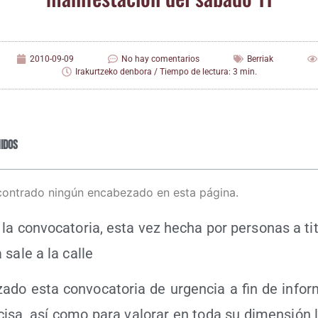
2010-09-09
No hay comentarios
Berriak
Irakurtzeko denbora / Tiempo de lectura: 3 min.
idos
contrado ningún encabezado en esta página.
la con­vo­ca­to­ria, esta vez hecha por per­so­nas a titu
a sale a la calle
za­do esta con­vo­ca­to­ria de urgen­cia a fin de infor
­ci­sa, así como para valo­rar en toda su dimen­sión l