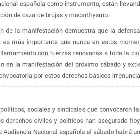
cio­nal espa­ño­la como ins­tru­men­to, están lle­van
a­ción de caza de bru­jas y macarthysmo.
ion de la mani­fes­ta­ción demues­tra que la defen­s
s es más impor­tan­te que nun­ca en estos momen­
la­ma­mien­to con fuer­zas reno­va­das a toda la ciu­
pen en la mani­fes­ta­ción del pró­xi­mo sába­do y ext
on­vo­ca­to­ria por estos dere­chos bási­cos irrenuncia
 — — — — — — — — — — — — — — — — — — — — — — — — — 
lí­ti­cos, socia­les y sin­di­ca­les que con­vo­ca­ron la
s dere­chos civi­les y polí­ti­cos han ase­gu­ra­do h
a Audien­cia Nacio­nal espa­ño­la el sába­do habrá un