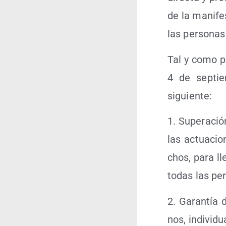
de la mani­fe
las per­so­na
Tal y como pu
4 de sep­tiem
siguiente:
1. Supera­ció
las actua­cio
chos, para ll
todas las per­
2. Garan­tía d
nos, indi­vi­d