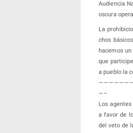
Audien­cia Na
oscu­ra ope­r
La prohi­bi­c
chos bási­co
hace­mos un l
que par­ti­ci­
a pue­blo la c
— — — — — — —
— –
Los agen­tes po
a favor de lo
del veto de l