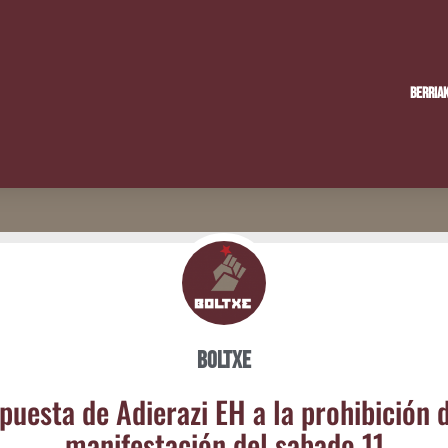
Berria
Boltxe
pues­ta de Adie­ra­zi EH a la prohi­bi­ción 
mani­fes­ta­ción del saba­do 11