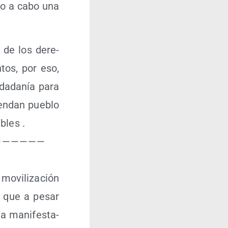
­do a cabo una
a de los dere­
tos, por eso,
da­da­nía para
ien­dan pue­blo
bles .
— — — — — —
 movi­li­za­ción
oy que a pesar
a mani­fes­ta­