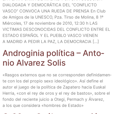
DIALOGADA Y DEMOCRÁTICA DEL “CONFLICTO
VASCO” CONVOCA UNA RUEDA DE PRENSA En Club
de Ami­gos de la UNESCO, Pza. Tir­so de Moli­na, 8 1º
Miér­co­les, 17 de noviem­bre de 2010, 12:30 h LAS
VICTIMAS DESCONOCIDAS DEL CONFLICTO ENTRE EL
ESTADO ESPAÑOL Y EL PUEBLO VASCO VIENEN
A MADRID A PEDIR LA PAZ, LA DEMOCRACIA […]
Andro­gi­nia polí­ti­ca – Anto­
nio Alva­rez Solis
«Ras­gos exter­nos que no se corres­pon­den defi­ni­da­men­
te con los del pro­pio sexo ideo­ló­gi­co». Así defi­ne el
autor el jue­go de la polí­ti­ca de Zapa­te­ro hacia Eus­kal
Herria, «con el rey de oros y el rey de bas­tos», sobre el
fon­do del recien­te jui­cio a Ote­gi, Per­mach y Álva­rez,
a los que con­si­de­ra «hom­bres de Estado»