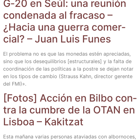
G‑20 en Seúl: una reu­nión
con­de­na­da al fra­ca­so –
¿Hacia una gue­rra comer­
cial? – Juan Luis Funes
El pro­ble­ma no es que las mone­das estén apre­cia­das,
sino que los des­equi­li­brios [estruc­tu­ra­les] y la fal­ta de
coor­di­na­ción de las polí­ti­cas a la pos­tre se dejan notar
en los tipos de cam­bio (Strauss Kahn, direc­tor geren­te
del FMI)».
[Fotos] Acción en Bil­bo con­
tra la cum­bre de la OTAN en
Lis­boa – Kakitzat
Esta maña­na varias per­so­nas ata­via­das con albor­no­ces,