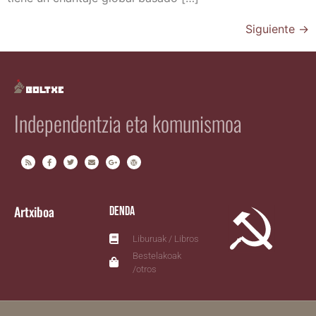
Siguiente
→
Independentzia eta komunismoa
Artxiboa
Denda
Liburuak / Libros
Bestelakoak
/otros