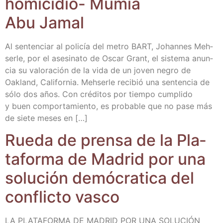
homi­ci­dio- Mumia
Abu Jamal
Al sen­ten­ciar al poli­cía del metro BART, Johan­nes Meh­
ser­le, por el ase­si­na­to de Oscar Grant, el sis­te­ma anun­
cia su valo­ra­ción de la vida de un joven negro de
Oakland, Cali­for­nia. Meh­ser­le reci­bió una sen­ten­cia de
sólo dos años. Con cré­di­tos por tiem­po cum­pli­do
y buen com­por­ta­mien­to, es pro­ba­ble que no pase más
de sie­te meses en […]
Rue­da de pren­sa de la Pla­
ta­for­ma de Madrid por una
solu­ción demó­cra­ti­ca del
con­flic­to vasco
LA PLATAFORMA DE MADRID POR UNA SOLUCIÓN