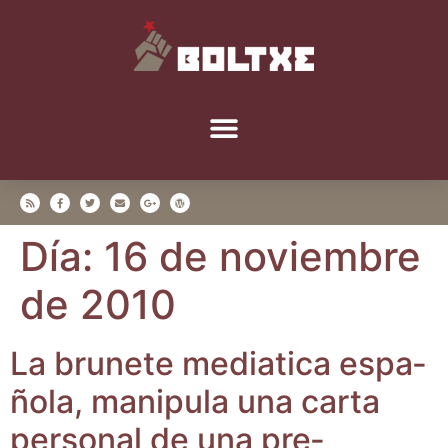
Día:
16 de noviembre
de 2010
La bru­ne­te media­ti­ca espa­
ño­la, mani­pu­la una car­ta
per­so­nal de una pre­