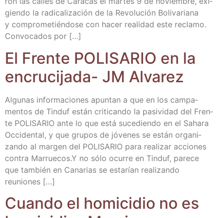
ron las calles de Cara­cas el mar­tes 9 de noviem­bre, exi­
gien­do la radi­ca­li­za­ción de la Revo­lu­ción Boli­va­ria­na
y com­pro­me­tién­do­se con hacer reali­dad este recla­mo.
Con­vo­ca­dos por […]
El Fren­te POLISARIO en la
encru­ci­ja­da- JM Alvarez
Algu­nas infor­ma­cio­nes apun­tan a que en los cam­pa­
men­tos de Tin­duf están cri­ti­can­do la pasi­vi­dad del Fren­
te POLISARIO ante lo que está suce­dien­do en el Saha­ra
Occi­den­tal, y que gru­pos de jóve­nes se están orga­ni­
zan­do al mar­gen del POLISARIO para rea­li­zar accio­nes
con­tra Marruecos.Y no sólo ocu­rre en Tin­duf, pare­ce
que tam­bién en Cana­rias se esta­rían rea­li­zan­do
reuniones […]
Cuan­do el homi­ci­dio no es