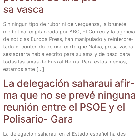
sa vasca
Sin nin­gun tipo de rubor ni de ver­guen­za, la bru­ne­te
media­ti­ca, capi­ta­nea­da por ABC, El Correo y la agen­cia
de noti­cias Euro­pa Press, han mani­pu­la­do y rein­ter­pre­
ta­do el con­te­ni­do de una car­ta que Nahia, pre­sa vas­ca
ses­tao­ta­rra habia escri­to para su ama y de paso para
todas las amas de Eus­kal Herria. Para estos medios,
esta­mos ante […]
La dele­ga­ción saha­raui afir­
ma que no se pre­vé nin­gu­na
reu­nión entre el PSOE y el
Poli­sa­rio- Gara
La dele­ga­ción saha­raui en el Esta­do espa­ñol ha des­