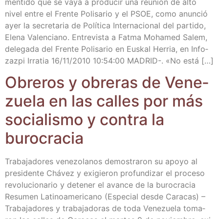
men­ti­do que se vaya a pro­du­cir una reu­nión de alto
nivel entre el Fren­te Poli­sa­rio y el PSOE, como anun­ció
ayer la secre­ta­ria de Polí­ti­ca Inter­na­cio­nal del par­ti­do,
Ele­na Valen­ciano. Entre­vis­ta a Fat­ma Moha­med Salem,
dele­ga­da del Fren­te Poli­sa­rio en Eus­kal Herria, en Info­
zaz­pi Irra­tia 16/​11/​2010 10:54:00 MADRID-. «No está […]
Obre­ros y obre­ras de Vene­
zue­la en las calles por más
socia­lis­mo y con­tra la
burocracia
Tra­ba­ja­do­res vene­zo­la­nos demos­tra­ron su apo­yo al
pre­si­den­te Chá­vez y exi­gie­ron pro­fun­di­zar el pro­ce­so
revo­lu­cio­na­rio y dete­ner el avan­ce de la buro­cra­cia
Resu­men Lati­no­ame­ri­cano (Espe­cial des­de Cara­cas) –
Tra­ba­ja­do­res y tra­ba­ja­do­ras de toda Vene­zue­la toma­