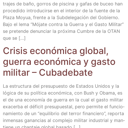
tra­jes de baño, gorros de pis­ci­na y gafas de buceo han
pro­ce­di­do intro­du­cir­se en el inte­rior de la fuen­te de la
Pla­za Moyua, fren­te a la Sub­de­le­ga­ción del Gobierno.
Bajo el lema “Mója­te con­tra la Gue­rra y el Gas­to Mili­tar”
se pre­ten­de denun­ciar la pró­xi­ma Cum­bre de la OTAN
que se […]
Cri­sis eco­nó­mi­ca glo­bal,
gue­rra eco­nó­mi­ca y gas­to
mili­tar – Cubadebate
La estruc­tu­ra del pre­su­pues­to de Esta­dos Uni­dos y la
lógi­ca de su polí­ti­ca eco­nó­mi­ca, con Bush y Oba­ma, es
el de una eco­no­mía de gue­rra en la cual el gas­to mili­tar
exa­cer­ba el défi­cit pre­su­pues­tal, pero per­mi­te el fun­cio­
na­mien­to de un “equi­li­brio del terror finan­cie­ro”, repor­ta
inmen­sas ganan­cias al com­ple­jo mili­tar indus­trial y man­
tie­ne un chan­ta­je glo­bal basado […]