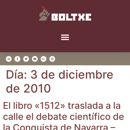
Día:
3 de diciembre
de 2010
El libro «1512» tras­la­da a la
calle el deba­te cien­tí­fi­co de
la Con­quis­ta de Nava­rra –