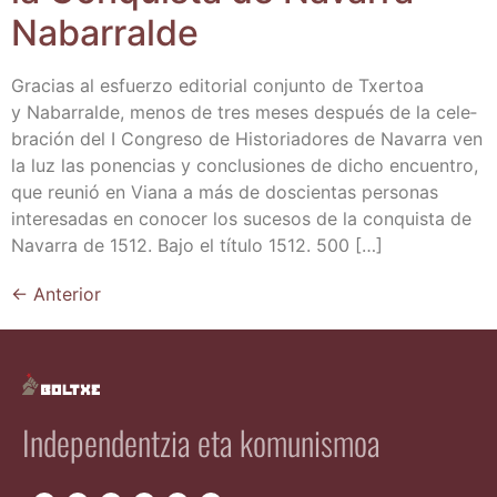
Nabarralde
Gra­cias al esfuer­zo edi­to­rial con­jun­to de Txer­toa
y Naba­rral­de, menos de tres meses des­pués de la cele­
bra­ción del I Con­gre­so de His­to­ria­do­res de Nava­rra ven
la luz las ponen­cias y con­clu­sio­nes de dicho encuen­tro,
que reu­nió en Via­na a más de dos­cien­tas per­so­nas
intere­sa­das en cono­cer los suce­sos de la con­quis­ta de
Nava­rra de 1512. Bajo el títu­lo 1512. 500 […]
←
Anterior
Independentzia eta komunismoa