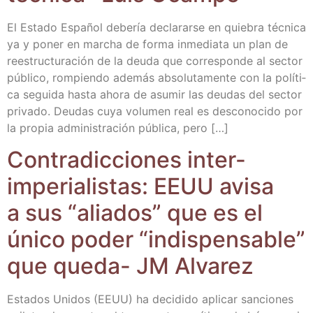
El Esta­do Espa­ñol debe­ría decla­rar­se en quie­bra téc­ni­ca
ya y poner en mar­cha de for­ma inme­dia­ta un plan de
rees­truc­tu­ra­ción de la deu­da que corres­pon­de al sec­tor
públi­co, rom­pien­do ade­más abso­lu­ta­men­te con la polí­ti­
ca segui­da has­ta aho­ra de asu­mir las deu­das del sec­tor
pri­va­do. Deu­das cuya volu­men real es des­co­no­ci­do por
la pro­pia admi­nis­tra­ción públi­ca, pero […]
Con­tra­dic­cio­nes inter-
impe­ria­lis­tas: EEUU avi­sa
a sus “alia­dos” que es el
úni­co poder “indis­pen­sa­ble”
que que­da- JM Alvarez
Esta­dos Uni­dos (EEUU) ha deci­di­do apli­car san­cio­nes