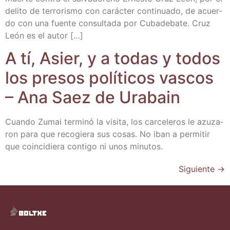
deli­to de terro­ris­mo con carác­ter con­ti­nua­do, de acuer­
do con una fuen­te con­sul­ta­da por Cuba­de­ba­te. Cruz
León es el autor […]
A tí, Asier, y a todas y todos
los pre­sos polí­ti­cos vas­cos
– Ana Saez de Urabain
Cuan­do Zumai ter­mi­nó la visi­ta, los car­ce­le­ros le azu­za­
ron para que reco­gie­ra sus cosas. No iban a per­mi­tir
que coin­ci­die­ra con­ti­go ni unos minutos.
Siguiente
→