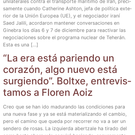
uni­la­te­ra­les con­tra el trans­por­te marí­ti­mo de Irán, pre­ci­
sa­men­te cuan­do Cathe­ri­ne Ash­ton, jefa de polí­ti­ca exte­
rior de la Unión Euro­pea (UE), y el nego­cia­dor ira­ní
Saed Jali­li, acor­da­ron man­te­ner con­ver­sa­cio­nes en
Gine­bra los días 6 y 7 de diciem­bre para reac­ti­var las
nego­cia­cio­nes sobre el pro­gra­ma nuclear de Tehe­rán.
Esta es una […]
“La era está parien­do un
cora­zón, algo nue­vo está
sur­gien­do”. Boltxe, entre­vis­
ta­mos a Flo­ren Aoiz
Creo que se han ido madu­ran­do las con­di­cio­nes para
una nue­va fase y ya se está mate­ria­li­zan­do el cam­bio,
pero el camino que que­da por reco­rrer no va a ser un
sen­de­ro de rosas. La izquier­da aber­tza­le ha tira­do del