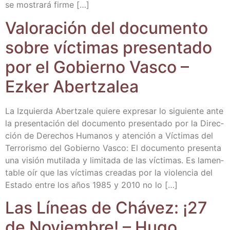
se mos­tra­rá firme […]
Valo­ra­ción del docu­men­to
sobre víc­ti­mas pre­sen­ta­do
por el Gobierno Vas­co –
Ezker Abertzalea
La Izquier­da Aber­tza­le quie­re expre­sar lo siguien­te ante
la pre­sen­ta­ción del docu­men­to pre­sen­ta­do por la Direc­
ción de Dere­chos Huma­nos y aten­ción a Víc­ti­mas del
Terro­ris­mo del Gobierno Vas­co: El docu­men­to pre­sen­ta
una visión muti­la­da y limi­ta­da de las víc­ti­mas. Es lamen­
ta­ble oír que las víc­ti­mas crea­das por la vio­len­cia del
Esta­do entre los años 1985 y 2010 no lo […]
Las Líneas de Chá­vez: ¡27
de Noviem­bre! – Hugo