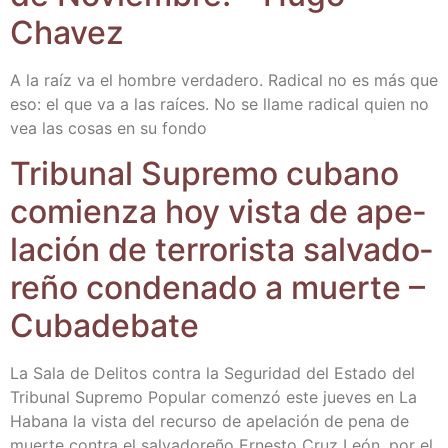
Chavez
A la raíz va el hom­bre ver­da­de­ro. Radi­cal no es más que
eso: el que va a las raí­ces. No se lla­me radi­cal quien no
vea las cosas en su fondo
Tri­bu­nal Supre­mo cubano
comien­za hoy vis­ta de ape­
la­ción de terro­ris­ta sal­va­do­
re­ño con­de­na­do a muer­te –
Cubadebate
La Sala de Deli­tos con­tra la Segu­ri­dad del Esta­do del
Tri­bu­nal Supre­mo Popu­lar comen­zó este jue­ves en La
Haba­na la vis­ta del recur­so de ape­la­ción de pena de
muer­te con­tra el sal­va­do­re­ño Ernes­to Cruz León, por el