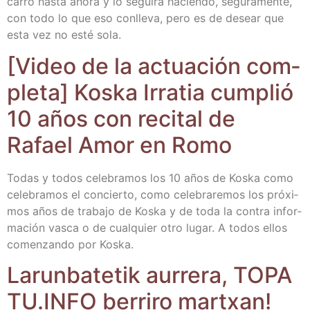
carro has­ta aho­ra y lo segui­rá hacien­do, segu­ra­men­te,
con todo lo que eso con­lle­va, pero es de desear que
esta vez no esté sola.
[Video de la actua­ción com­
ple­ta] Kos­ka Irra­tia cum­plió
10 años con reci­tal de
Rafael Amor en Romo
Todas y todos cele­bra­mos los 10 años de Kos­ka como
cele­bra­mos el con­cier­to, como cele­bra­re­mos los pró­xi­
mos años de tra­ba­jo de Kos­ka y de toda la con­tra infor­
ma­ción vas­ca o de cual­quier otro lugar. A todos ellos
comen­zan­do por Koska.
Larun­ba­te­tik aurre­ra, TOPA​
TU​.INFO berri­ro martxan!