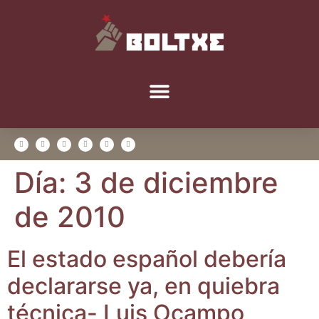
Día:
3 de diciembre
de 2010
El esta­do espa­ñol debe­ría
decla­rar­se ya, en quie­bra
téc­ni­ca- Luis Ocampo