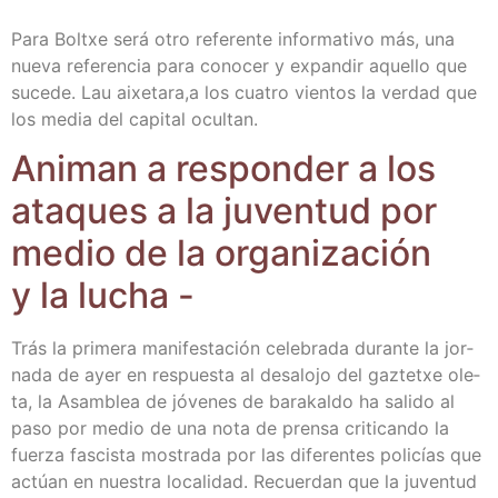
Para Boltxe será otro refe­ren­te infor­ma­ti­vo más, una
nue­va refe­ren­cia para cono­cer y expan­dir aque­llo que
suce­de. Lau aixetara,a los cua­tro vien­tos la ver­dad que
los media del capi­tal ocultan.
Ani­man a res­pon­der a los
ata­ques a la juven­tud por
medio de la orga­ni­za­ción
y la lucha -
Trás la pri­me­ra mani­fes­ta­ción cele­bra­da duran­te la jor­
na­da de ayer en res­pues­ta al des­alo­jo del gaz­tetxe ole­
ta, la Asam­blea de jóve­nes de bara­kal­do ha sali­do al
paso por medio de una nota de pren­sa cri­ti­can­do la
fuer­za fas­cis­ta mos­tra­da por las dife­ren­tes poli­cías que
actúan en nues­tra loca­li­dad. Recuer­dan que la juven­tud