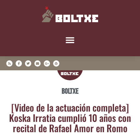
Boltxe
[Video de la actua­ción com­ple­ta]
Kos­ka Irra­tia cum­plió 10 años con
reci­tal de Rafael Amor en Romo