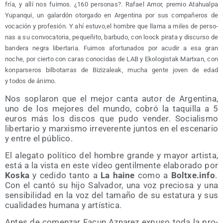
fría, y allí nos fui­mos. ¿160 per­so­nas?. Rafael Amor, pre­mio Atahual­pa
Yupan­qui, un galar­dón otor­ga­do en Argen­ti­na por sus com­pa­ñe­ros de
voca­ción y pro­fe­sión. Y ahí estuvo,el hom­bre que lla­ma a miles de per­so­
nas a su con­vo­ca­to­ria, peque­ñi­to, bar­bu­do, con loock pira­ta y dis­cur­so de
ban­de­ra negra liber­ta­ria. Fui­mos afor­tu­na­dos por acu­dir a esa gran
noche, por cier­to con caras cono­ci­das de LAB y Eko­lo­gis­tak Martxan, con
kon­par­se­ros bil­bo­ta­rras de Bizi­za­leak, mucha gen­te joven de edad
y todos de ánimo.
Nos sopla­ron que el mejor can­ta autor de Argen­ti­na,
uno de los mejo­res del mun­do, cobró la taqui­lla a 5
euros más los dis­cos que pudo ven­der. Socia­lis­mo
liber­ta­rio y mar­xis­mo irre­ve­ren­te jun­tos en el esce­na­rio
y entre el público.
El ale­ga­to polí­ti­co del hom­bre gran­de y mayor artis­ta,
está a la vis­ta en este vídeo gen­til­men­te ela­bo­ra­do por
Kos­ka
y cedi­do tan­to a
La hai­ne
como a
Boltxe​.info
.
Con el can­tó su hijo Sal­va­dor, una voz pre­cio­sa y una
sen­si­bi­li­dad en la voz del tama­ño de su esta­tu­ra y sus
cua­li­da­des huma­na y artística.
Antes de comen­zar Facun Azna­rez expu­so toda la pro­