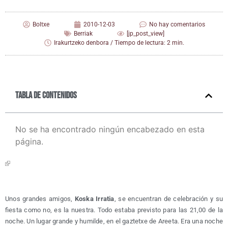
Boltxe
2010-12-03
No hay comentarios
Berriak
[jp_post_view]
Irakurtzeko denbora / Tiempo de lectura: 2 min.
Tabla de contenidos
No se ha encontrado ningún encabezado en esta
página.
Unos gran­des ami­gos,
Kos­ka Irra­tia
, se encuen­tran de cele­bra­ción y su
fies­ta como no, es la nues­tra. Todo esta­ba pre­vis­to para las 21,00 de la
noche. Un lugar gran­de y humil­de, en el gaz­tetxe de Aree­ta. Era una noche