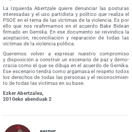
La Izquier­da Aber­tza­le quie­re denun­ciar las pos­tu­ras
intere­sa­das y el uso par­ti­dis­ta y polí­ti­co que rea­li­za el
PSOE en el tema de las víc­ti­mas de la vio­len­cia. Es por
ello que nos reafir­ma­mos en el acuer­do Bake Bidean
fir­ma­do en Ger­ni­ka. En ese docu­men­to se rei­vin­di­ca la
acep­ta­ción, recon­ci­lia­ción y repa­ra­ción de todas las
víc­ti­mas de la vio­len­cia política.
Que­re­mos vol­ver a expre­sar nues­tro com­pro­mi­so
y dis­po­si­ción a cons­truir un esce­na­rio de paz y demo­
cra­cia como el que se dibu­ja en el acuer­do de Ger­ni­ka.
Ese esce­na­rio ten­drá como arga­ma­sa el res­pe­to todos
los dere­chos de todas las per­so­nas y el reco­no­ci­mien­
to de todas las víc­ti­mas en su base.
Ezker Aber­tza­lea,
2010eko aben­duak 2