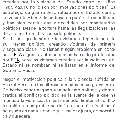
crea­das por la vio­len­cia del Esta­do entre los años
1985 y 2010 no lo son por “moti­va­cio­nes polí­ti­cas”. La
estra­te­gia de gue­rra des­arro­la­da por el Esta­do con­tra
la Izquier­da Aber­tza­le se basa en pará­me­tros polí­ti­cos
y han sido con­du­ci­das y deci­di­das por man­da­ta­rios
polí­ti­cos. Des­de la tor­tu­ra has­ta las ile­ga­li­za­cio­nes las
deci­sio­nes toma­das han sido políticas.
Se da una gra­da­ción de las víc­ti­mas depen­dien­do de
su inte­rés polí­ti­co, crean­do víc­ti­mas de pri­me­ra
y segun­da cla­se. No tie­nen nin­gún pro­ble­ma en acha­
car a
ETA
algu­nas víc­ti­mas que no han sido pro­du­ci­das
por
ETA
, pero las víc­ti­mas crea­das por la vio­len­cia del
Esta­do ni se nom­bran ni se lis­tan en el infor­me del
Gobierno Vasco.
Negar el moti­va­ción polí­ti­ca a la vio­len­cia sufri­da en
Eus­kal Herria en las últi­mas déca­das es un gra­ve error.
De hecho haber nega­do una solu­ción polí­ti­ca y demo­
crá­ti­ca al con­flic­to polí­ti­co es la fuen­te de la que ha
mana­do la vio­len­cia. En este sen­ti­do, limi­tar el con­flic­
to polí­ti­co a un pro­ble­ma de “terro­ris­mo” o “vio­len­cia”
no ayu­da en nada a con­se­guir una paz jus­ta, demo­crá­ti­
ca y duradera.