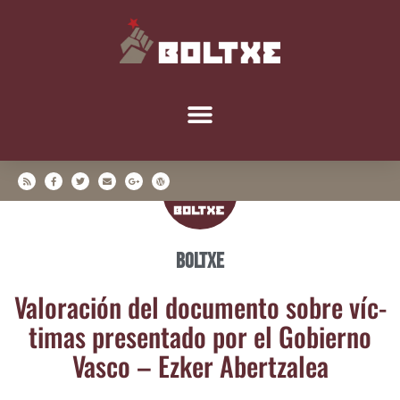
Boltxe
Valo­ra­ción del docu­men­to sobre víc­
ti­mas pre­sen­ta­do por el Gobierno
Vas­co – Ezker Abertzalea