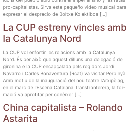
lucha del pue­blo libio con­tra el impe­ria­lis­mo y las ratas
pro-capi­­ta­­li­s­­tas. Sir­va este peque­ño video musi­cal para
expre­sar el des­pre­cio de Boltxe Kolektiboa […]
La CUP estreny vin­cles amb
la Cata­lun­ya Nord
La CUP vol enfor­tir les rela­cions amb la Cata­lun­ya
Nord. És per això que aquest dilluns una dele­ga­ció de
giro­ni­na e la CUP enca­pça­la­da pels regi­dors Jor­di
Nava­rro i Car­les Bona­ven­tu­ra (Rcat) va visi­tar Per­pin­yà.
Amb motiu de la inau­gu­ra­ció del nou tea­tre l’Ar­xi­pè­lag,
en el marc de l’Es­ce­na Cata­la­na Trans­fron­te­re­ra, la for­
ma­ció va apro­fi­tar per conèixer […]
Chi­na capi­ta­lis­ta – Rolan­do
Astarita