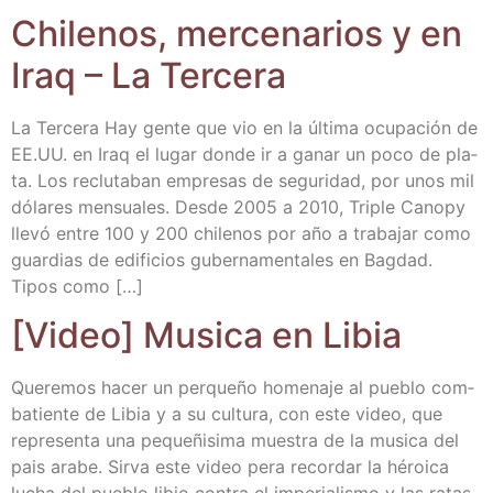
Chi­le­nos, mer­ce­na­rios y en
Iraq – La Tercera
La Ter­ce­ra Hay gen­te que vio en la últi­ma ocu­pa­ción de
EE.UU. en Iraq el lugar don­de ir a ganar un poco de pla­
ta. Los reclu­ta­ban empre­sas de segu­ri­dad, por unos mil
dóla­res men­sua­les. Des­de 2005 a 2010, Tri­ple Canopy
lle­vó entre 100 y 200 chi­le­nos por año a tra­ba­jar como
guar­dias de edi­fi­cios guber­na­men­ta­les en Bag­dad.
Tipos como […]
[Video] Musi­ca en Libia
Que­re­mos hacer un per­que­ño home­na­je al pue­blo com­
ba­tien­te de Libia y a su cul­tu­ra, con este video, que
repre­sen­ta una peque­ñi­si­ma mues­tra de la musi­ca del
pais ara­be. Sir­va este video pera recor­dar la héroi­ca