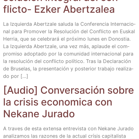
flic­to- Ezker Abertzalea
La Izquier­da Aber­tza­le salu­da la Con­fe­ren­cia Inter­na­cio­
nal para Pro­mo­ver la Reso­lu­ción del Con­flic­to en Eus­kal
Herria, que se cele­bra­rá el pró­xi­mo lunes en Donos­tia.
La Izquier­da Aber­tza­le, una vez más, aplau­de el com­
pro­mi­so adop­ta­do por la comu­ni­dad inter­na­cio­nal para
la reso­lu­ción del con­flic­to polí­ti­co. Tras la Decla­ra­ción
de Bru­se­las, la pre­sen­ta­ción y pos­te­rior tra­ba­jo rea­li­za­
do por […]
[Audio] Con­ver­sa­ción sobre
la cri­sis eco­no­mi­ca con
Neka­ne Jurado
A tra­ves de esta exten­sa entre­vis­ta con Neka­ne Jura­do
ana­li­za­mos las razo­nes de la actual crí­sis capi­ta­lis­ta