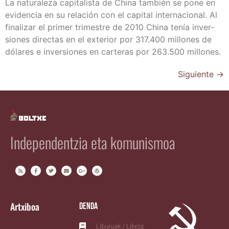
La natu­ra­le­za capi­ta­lis­ta de Chi­na tam­bién se pone en
evi­den­cia en su rela­ción con el capi­tal inter­na­cio­nal. Al
fina­li­zar el pri­mer tri­mes­tre de 2010 Chi­na tenía inver­
sio­nes direc­tas en el exte­rior por 317.400 millo­nes de
dóla­res e inver­sio­nes en car­te­ras por 263.500 millones.
Siguiente
→
Independentzia eta komunismoa
Artxiboa
Denda
Liburuak / Libros