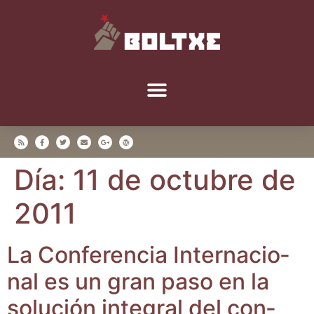
Día:
11 de octubre de
2011
La Con­fe­ren­cia Inter­na­cio­
nal es un gran paso en la
solu­ción inte­gral del con­