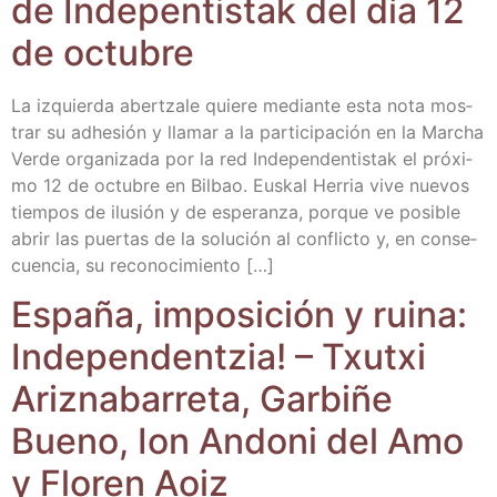
de Inde­pen­tis­tak del día 12
de octubre
La izquier­da aber­tza­le quie­re median­te esta nota mos­
trar su adhe­sión y lla­mar a la par­ti­ci­pa­ción en la Mar­cha
Ver­de orga­ni­za­da por la red Inde­pen­den­tis­tak el pró­xi­
mo 12 de octu­bre en Bil­bao. Eus­kal Herria vive nue­vos
tiem­pos de ilu­sión y de espe­ran­za, por­que ve posi­ble
abrir las puer­tas de la solu­ción al con­flic­to y, en con­se­
cuen­cia, su reconocimiento […]
Espa­ña, impo­si­ción y rui­na:
Inde­pen­den­tzia! – Txutxi
Ariz­na­ba­rre­ta, Gar­bi­ñe
Bueno, Ion Ando­ni del Amo
y Flo­ren Aoiz