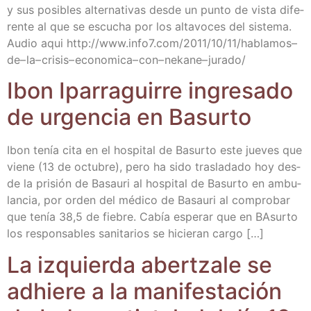
y sus posi­bles alter­na­ti­vas des­de un pun­to de vis­ta dife­
ren­te al que se escu­cha por los alta­vo­ces del sis­te­ma.
Audio aqui http://​www​.info7​.com/​2​0​1​1​/​1​0​/​1​1​/​h​a​b​l​a​m​o​s​–
d​e​– l​a​– c​r​i​s​i​s​– e​c​o​n​o​m​i​c​a​– c​o​n​– n​e​k​a​n​e​– jurado/
Ibon Ipa­rra­gui­rre ingre­sa­do
de urgen­cia en Basurto
Ibon tenía cita en el hos­pi­tal de Basur­to este jue­ves que
vie­ne (13 de octu­bre), pero ha sido tras­la­da­do hoy des­
de la pri­sión de Basau­ri al hos­pi­tal de Basur­to en ambu­
lan­cia, por orden del médi­co de Basau­ri al com­pro­bar
que tenía 38,5 de fie­bre. Cabía espe­rar que en BAsur­to
los res­pon­sa­bles sani­ta­rios se hicie­ran cargo […]
La izquier­da aber­tza­le se
adhie­re a la mani­fes­ta­ción