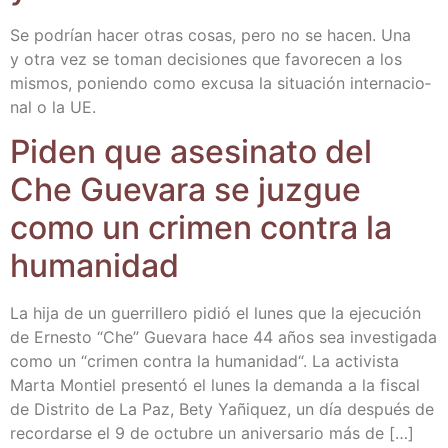
Se podrían hacer otras cosas, pero no se hacen. Una
y otra vez se toman deci­sio­nes que favo­re­cen a los
mis­mos, ponien­do como excu­sa la situa­ción inter­na­cio­
nal o la UE.
Piden que ase­si­na­to del
Che Gue­va­ra se juz­gue
como un cri­men con­tra la
humanidad
La hija de un gue­rri­lle­ro pidió el lunes que la eje­cu­ción
de Ernes­to “Che” Gue­va­ra hace 44 años sea inves­ti­ga­da
como un “cri­men con­tra la huma­ni­dad“. La acti­vis­ta
Mar­ta Mon­tiel pre­sen­tó el lunes la deman­da a la fis­cal
de Dis­tri­to de La Paz, Bety Yañi­quez, un día des­pués de
recor­dar­se el 9 de octu­bre un ani­ver­sa­rio más de […]