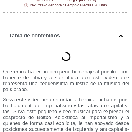
Berriak
[jp_post_view]
Irakurtzeko denbora / Tiempo de lectura: < 1 min.
Tabla de contenidos
Que­re­mos hacer un per­que­ño home­na­je al pue­blo com­
ba­tien­te de Libia y a su cul­tu­ra, con este video, que
repre­sen­ta una peque­ñi­si­ma mues­tra de la musi­ca del
pais arabe.
Sir­va este video pera recor­dar la héroi­ca lucha del pue­
blo libio con­tra el impe­ria­lis­mo y las ratas pro-capi­ta­lis­
tas. Sir­va este peque­ño video musi­cal para expre­sar el
des­pre­cio de Boltxe Kolek­ti­boa al impe­ria­lis­mo y a
quie­nes de for­ma casi explí­ci­ta, le han apo­ya­do des­de
posi­cio­nes supues­ta­men­te de izquier­da y anti­ca­pi­ta­lis­