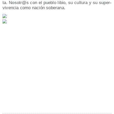
ta. Nosotr@s con el pue­blo libio, su cul­tu­ra y su super­
vi­ven­cia como nación soberana.