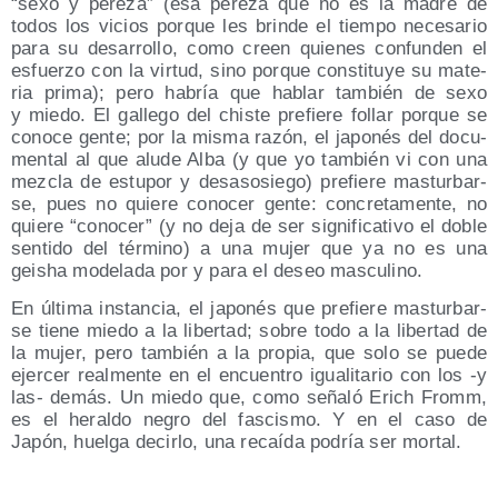
“sexo y pere­za” (esa pere­za que no es la madre de
todos los vicios por­que les brin­de el tiem­po nece­sa­rio
para su desa­rro­llo, como creen quie­nes con­fun­den el
esfuer­zo con la vir­tud, sino por­que cons­ti­tu­ye su mate­
ria pri­ma); pero habría que hablar tam­bién de sexo
y mie­do. El galle­go del chis­te pre­fie­re follar por­que se
cono­ce gen­te; por la mis­ma razón, el japo­nés del docu­
men­tal al que alu­de Alba (y que yo tam­bién vi con una
mez­cla de estu­por y des­aso­sie­go) pre­fie­re mas­tur­bar­
se, pues no quie­re cono­cer gen­te: con­cre­ta­men­te, no
quie­re “cono­cer” (y no deja de ser sig­ni­fi­ca­ti­vo el doble
sen­ti­do del tér­mino) a una mujer que ya no es una
geisha mode­la­da por y para el deseo masculino.
En últi­ma ins­tan­cia, el japo­nés que pre­fie­re mas­tur­bar­
se tie­ne mie­do a la liber­tad; sobre todo a la liber­tad de
la mujer, pero tam­bién a la pro­pia, que solo se pue­de
ejer­cer real­men­te en el encuen­tro igua­li­ta­rio con los ‑y
las- demás. Un mie­do que, como seña­ló Erich Fromm,
es el heral­do negro del fas­cis­mo. Y en el caso de
Japón, huel­ga decir­lo, una recaí­da podría ser mortal.