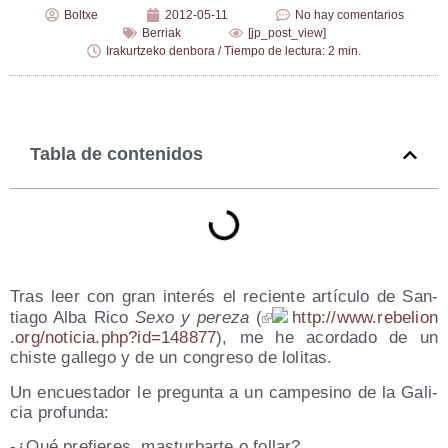
Boltxe
2012-05-11
No hay comentarios
Berriak
[jp_post_view]
Irakurtzeko denbora / Tiempo de lectura: 2 min.
Tabla de contenidos
Tras leer con gran inte­rés el recien­te artícu­lo de San­
tia­go Alba Rico
Sexo y pere­za
(
http://​www​.rebe​lion​
.org/​n​o​t​i​c​i​a​.​p​h​p​?​i​d​=​1​4​8​877
), me he acor­da­do de un
chis­te galle­go y de un con­gre­so de lolitas.
Un encues­ta­dor le pre­gun­ta a un cam­pe­sino de la Gali­
cia profunda:
-¿Qué pre­fie­res, mas­tur­bar­te o follar?