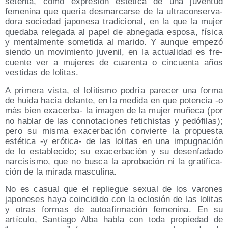
seten­ta, como expre­sión esté­ti­ca de una juven­tud
feme­ni­na que que­ría des­mar­car­se de la ultra­con­ser­va­
do­ra socie­dad japo­ne­sa tra­di­cio­nal, en la que la mujer
que­da­ba rele­ga­da al papel de abne­ga­da espo­sa, físi­ca
y men­tal­men­te some­ti­da al mari­do. Y aun­que empe­zó
sien­do un movi­mien­to juve­nil, en la actua­li­dad es fre­
cuen­te ver a muje­res de cua­ren­ta o cin­cuen­ta años
ves­ti­das de lolitas.
A pri­me­ra vis­ta, el loli­tis­mo podría pare­cer una for­ma
de hui­da hacia delan­te, en la medi­da en que poten­cia ‑o
más bien exa­cer­ba- la ima­gen de la mujer muñe­ca (por
no hablar de las con­no­ta­cio­nes feti­chis­tas y pedó­fi­las);
pero su mis­ma exa­cer­ba­ción con­vier­te la pro­pues­ta
esté­ti­ca ‑y eró­ti­ca- de las loli­tas en una impug­na­ción
de lo esta­ble­ci­do; su exa­cer­ba­ción y su des­en­fa­da­do
nar­ci­sis­mo, que no bus­ca la apro­ba­ción ni la gra­ti­fi­ca­
ción de la mira­da masculina.
No es casual que el replie­gue sexual de los varo­nes
japo­ne­ses haya coin­ci­di­do con la eclo­sión de las loli­tas
y otras for­mas de auto­afir­ma­ción feme­ni­na. En su
artícu­lo, San­tia­go Alba habla con toda pro­pie­dad de