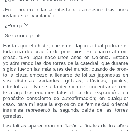
-Eu… pre­fi­ro follar ‑con­tes­ta el cam­pe­sino tras unos
ins­tan­tes de vacilación.
-¿Por qué?
-Se cono­ce gente…
Has­ta aquí el chis­te, que en el Japón actual podría ser
toda una decla­ra­ción de prin­ci­pios. En cuan­to al con­
gre­so, tuvo lugar hace unos años en Colo­nia. Esta­ba
yo admi­ran­do las dos torres de la cate­dral, que duran­te
siglos fue­ron las más altas del mun­do, cuan­do de pron­
to la pla­za empe­zó a lle­nar­se de loli­tas japo­ne­sas en
sus dis­tin­tas varian­tes: góti­cas, clá­si­cas, pun­kis,
ciber­lo­li­tas… No sé si la deci­sión de con­cen­trar­se fren­
te a aque­llos enor­mes falos de pie­dra res­pon­dió a un
pro­pó­si­to cons­cien­te de auto­afir­ma­ción; en cual­quier
caso, para mí aque­lla explo­sión de femi­nei­dad orien­tal
insu­mi­sa repre­sen­tó la segun­da caí­da de las torres
gemelas.
Las loli­tas apa­re­cie­ron en Japón a fina­les de los años