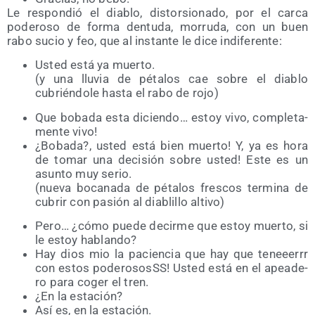
Le res­pon­dió el dia­blo, dis­tor­sio­na­do, por el car­ca
pode­ro­so de for­ma den­tu­da, morru­da, con un buen
rabo sucio y feo, que al ins­tan­te le dice indiferente:
Usted está ya muer­to.
(y una llu­via de péta­los cae sobre el dia­blo
cubrién­do­le has­ta el rabo de rojo)
Que boba­da esta dicien­do… estoy vivo, com­ple­ta­
men­te vivo!
¿Boba­da?, usted está bien muer­to! Y, ya es hora
de tomar una deci­sión sobre usted! Este es un
asun­to muy serio.
(nue­va boca­na­da de péta­los fres­cos ter­mi­na de
cubrir con pasión al dia­bli­llo altivo)
Pero… ¿cómo pue­de decir­me que estoy muer­to, si
le estoy hablando?
Hay dios mio la pacien­cia que hay que teneeerrr
con estos pode­ro­sosSS! Usted está en el apea­de­
ro para coger el tren.
¿En la estación?
Así es, en la estación.