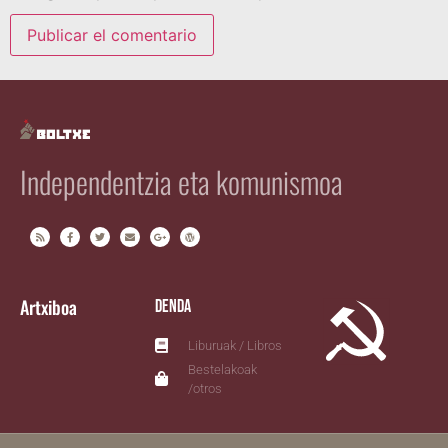
Independentzia eta komunismoa
Artxiboa
Denda
Liburuak / Libros
Bestelakoak
/otros