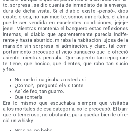
to, sor­pre­sa!, se dio cuen­ta de inme­dia­to de la enver­ga­
du­ra de dicha visi­ta. Si el dia­blo exis­te ‑pensó‑, dios
exis­te, o sea, no hay muer­te, somos inmor­ta­les, el alma
pue­de ser ven­di­da en exce­len­tes con­di­cio­nes, jeje­je­
jeee!. Mien­tras man­te­nía el ban­que­ro estas refle­xio­nes
inter­nas, el dia­blo que apa­ren­te­men­te pare­cía indi­fe­
ren­te y has­ta abu­rri­do, mira­ba la habi­ta­ción lujo­sa de la
man­sión sin sor­pre­sa ni admi­ra­ción, y cla­ro, tal com­
por­ta­mien­to preo­cu­pó al vie­jo ban­que­ro que le ofre­ció
asien­to mien­tras pen­sa­ba: Que aspec­to tan repug­nan­
te tie­ne, que hoci­co, que dien­tes, que rabo tan sucio
y feo.
No me lo ima­gi­na­ba a usted así.
¿Cómo?, ‑pre­gun­tó el visitante.
Así de feo, tan guarro.
Que ton­te­ría.
Era lo mis­mo que escu­cha­ba siem­pre que visi­ta­ba
a los mor­ta­les de esa cate­go­ría, no le preo­cu­pó. El ban­
que­ro teme­ro­so, no obs­tan­te, para que­dar bien le ofre­
ció un whisky.
Gra­cias, no bebo.