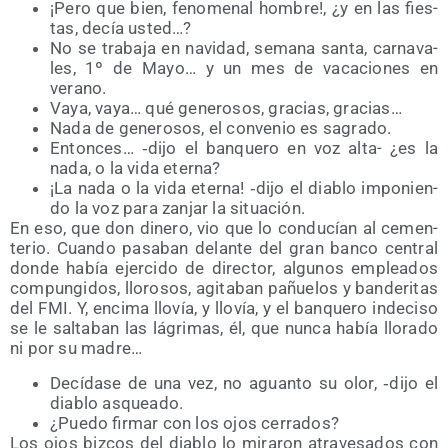
¡Pero que bien, feno­me­nal hom­bre!, ¿y en las fies­
tas, decía usted…?
No se tra­ba­ja en navi­dad, sema­na san­ta, car­na­va­
les, 1º de Mayo… y un mes de vaca­cio­nes en
verano.
Vaya, vaya… qué gene­ro­sos, gra­cias, gracias…
Nada de gene­ro­sos, el con­ve­nio es sagrado.
Enton­ces… ‑dijo el ban­que­ro en voz alta- ¿es la
nada, o la vida eterna?
¡La nada o la vida eter­na! ‑dijo el dia­blo impo­nien­
do la voz para zan­jar la situación.
En eso, que don dine­ro, vio que lo con­du­cían al cemen­
te­rio. Cuan­do pasa­ban delan­te del gran ban­co cen­tral
don­de había ejer­ci­do de direc­tor, algu­nos emplea­dos
com­pun­gi­dos, llo­ro­sos, agi­ta­ban pañue­los y ban­de­ri­tas
del FMI. Y, enci­ma llo­vía, y llo­vía, y el ban­que­ro inde­ci­so
se le sal­ta­ban las lágri­mas, él, que nun­ca había llo­ra­do
ni por su madre…
Decí­da­se de una vez, no aguan­to su olor, ‑dijo el
dia­blo asqueado.
¿Pue­do fir­mar con los ojos cerrados?
Los ojos biz­cos del dia­blo lo mira­ron atra­ve­sa­dos con