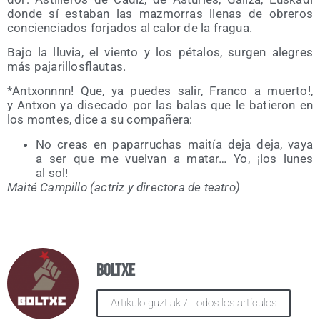
don­de sí esta­ban las maz­mo­rras lle­nas de obre­ros
con­cien­cia­dos for­ja­dos al calor de la fragua.
Bajo la llu­via, el vien­to y los péta­los, sur­gen ale­gres
más pajarillosflautas.
*Antxonnnn! Que, ya pue­des salir, Fran­co a muer­to!,
y Antxon ya dise­ca­do por las balas que le batie­ron en
los mon­tes, dice a su compañera:
No creas en papa­rru­chas mai­tía deja deja, vaya
a ser que me vuel­van a matar… Yo, ¡los lunes
al sol!
Mai­té Cam­pi­llo (actriz y direc­to­ra de teatro)
Boltxe
Artikulo guztiak / Todos los artículos