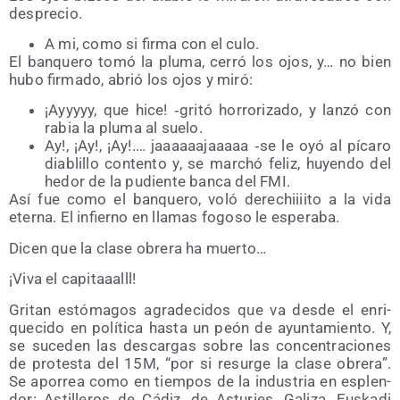
desprecio.
A mi, como si fir­ma con el culo.
El ban­que­ro tomó la plu­ma, cerró los ojos, y… no bien
hubo fir­ma­do, abrió los ojos y miró:
¡Ayyyyy, que hice! ‑gri­tó horro­ri­za­do, y lan­zó con
rabia la plu­ma al suelo.
Ay!, ¡Ay!, ¡Ay!.… jaaaaaa­jaaaaa ‑se le oyó al píca­ro
dia­bli­llo con­ten­to y, se mar­chó feliz, huyen­do del
hedor de la pudien­te ban­ca del FMI.
Así fue como el ban­que­ro, voló dere­chiiii­to a la vida
eter­na. El infierno en lla­mas fogo­so le esperaba.
Dicen que la cla­se obre­ra ha muerto…
¡Viva el capitaaalll!
Gri­tan estó­ma­gos agra­de­ci­dos que va des­de el enri­
que­ci­do en polí­ti­ca has­ta un peón de ayun­ta­mien­to. Y,
se suce­den las des­car­gas sobre las con­cen­tra­cio­nes
de pro­tes­ta del 15M, “por si resur­ge la cla­se obre­ra”.
Se apo­rrea como en tiem­pos de la indus­tria en esplen­
dor: Asti­lle­ros de Cádiz, de Astu­ries, Gali­za, Eus­ka­di