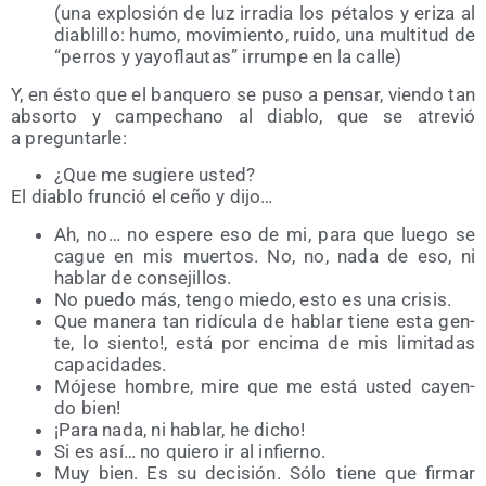
(una explo­sión de luz irra­dia los péta­los y eri­za al
dia­bli­llo: humo, movi­mien­to, rui­do, una mul­ti­tud de
“perros y yayo­flau­tas” irrum­pe en la calle)
Y, en ésto que el ban­que­ro se puso a pen­sar, vien­do tan
absor­to y cam­pe­chano al dia­blo, que se atre­vió
a preguntarle:
¿Que me sugie­re usted?
El dia­blo frun­ció el ceño y dijo…
Ah, no… no espe­re eso de mi, para que lue­go se
cague en mis muer­tos. No, no, nada de eso, ni
hablar de consejillos.
No pue­do más, ten­go mie­do, esto es una crisis.
Que mane­ra tan ridí­cu­la de hablar tie­ne esta gen­
te, lo sien­to!, está por enci­ma de mis limi­ta­das
capacidades.
Móje­se hom­bre, mire que me está usted cayen­
do bien!
¡Para nada, ni hablar, he dicho!
Si es así… no quie­ro ir al infierno.
Muy bien. Es su deci­sión. Sólo tie­ne que fir­mar