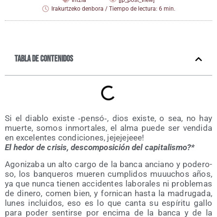
Iritzia
[jp_post_view]
Irakurtzeko denbora / Tiempo de lectura: 6 min.
Tabla de contenidos
Si el dia­blo exis­te ‑pensó‑, dios exis­te, o sea, no hay
muer­te, somos inmor­ta­les, el alma pue­de ser ven­di­da
en exce­len­tes con­di­cio­nes, jejejejeee!
El hedor de cri­sis, des­com­po­si­ción del capitalismo?*
Ago­ni­za­ba un alto car­go de la ban­ca anciano y pode­ro­
so, los ban­que­ros mue­ren cum­pli­dos muuu­chos años,
ya que nun­ca tie­nen acci­den­tes labo­ra­les ni pro­ble­mas
de dine­ro, comen bien, y for­ni­can has­ta la madru­ga­da,
lunes inclui­dos, eso es lo que can­ta su espí­ri­tu gallo
para poder sen­tir­se por enci­ma de la ban­ca y de la