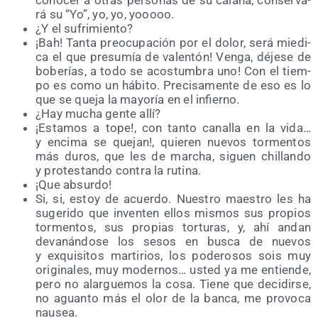
cono­cer a otras per­so­nas de su cala­ña, con­ser­va­
rá su “Yo”, yo, yo, yooooo.
¿Y el sufrimiento?
¡Bah! Tan­ta preo­cu­pa­ción por el dolor, será mie­di­
ca el que pre­su­mía de valen­tón! Ven­ga, déje­se de
bobe­rías, a todo se acos­tum­bra uno! Con el tiem­
po es como un hábi­to. Pre­ci­sa­men­te de eso es lo
que se que­ja la mayo­ría en el infierno.
¿Hay mucha gen­te allí?
¡Esta­mos a tope!, con tan­to cana­lla en la vida…
y enci­ma se que­jan!, quie­ren nue­vos tor­men­tos
más duros, que les de mar­cha, siguen chi­llan­do
y pro­tes­tan­do con­tra la rutina.
¡Que absur­do!
Si, si, estoy de acuer­do. Nues­tro maes­tro les ha
suge­ri­do que inven­ten ellos mis­mos sus pro­pios
tor­men­tos, sus pro­pias tor­tu­ras, y, ahí andan
deva­nán­do­se los sesos en bus­ca de nue­vos
y exqui­si­tos mar­ti­rios, los pode­ro­sos sois muy
ori­gi­na­les, muy moder­nos… usted ya me entien­de,
pero no alar­gue­mos la cosa. Tie­ne que deci­dir­se,
no aguan­to más el olor de la ban­ca, me pro­vo­ca
nau­sea.