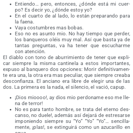
Entien­do… pero, enton­ces, ¿dón­de está mi cuer­
po? Es decir yo, ¿dón­de estoy yo?
En el cuar­to de al lado, lo están pre­pa­ran­do para
la faena.
Vaya cos­tum­bres mas bobas.
Eso no es asun­to mio. No hay tiem­po que per­der,
los ban­que­ros oléis muy mal. Así que bas­ta ya de
tan­tas pre­gun­tas, va ha tener que escu­char­me
con atención.
El dia­blo con tono de abu­rri­mien­to de tener que expli­
car siem­pre la mis­ma can­ti­ne­la a estos impor­tan­tes,
expu­so al ban­que­ro dos opcio­nes: Morir defi­ni­ti­va­men­
te era una, la otra era mas pecu­liar, que siem­pre crea­ba
des­con­fian­za. El anciano era libre de ele­gir una de las
dos. La pri­me­ra es la nada, el silen­cio, el vació, capup.
¡Dios mio­ooo!, ay dios mio per­do­na­me eso me lle­
na de terror!
No es para tan­to hom­bre, se tra­ta del eterno des­
can­so, no due­le!, ade­más así deja­rá de estre­sar­se
impo­nien­do siem­pre su “Yo” “Yo” “Yo”… sen­ci­lla­
men­te, ¡plas!, se extin­gui­rá como un azu­ca­ri­llo en
agua.