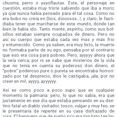
chus­ma, perro o yayo­flau­tas. Este, el per­so­na­je en
cues­tión, esta­ba muy tris­te sabien­do que iba a morir,
ya que nun­ca había pen­sa­do para él tal cosa. Como no
era bobo no creía en Dios, diooosss…!, y cla­ro, le fas­ti­
dia­ba tener que mar­char­se de este mun­do, don­de tan
bien le había ido. Tan­to men­te, espí­ri­tu, como sus bol­
si­llos esta­ban siem­pre ocu­pa­dos de dine­ro. Pero no
así su cuer­po que esta­ba cada vez mas y más frío
y entu­me­ci­do. Como ya saben, era muy lis­to, la muer­te
no for­ma­ba par­te de su ego, pen­sa­ba por el con­tra­rio
que eso era cosa para pobres. Pero, ayyyyy aho­ra que
la veía cer­ca, por ni se sabe que mis­te­rios de la vida
que no tenía en cuen­ta su pode­ro­so don dine­ro, el
“pobre” pode­ro­so pure o pure­ta se encon­tra­ba horro­ri­
za­do por tal des­pre­cio, dios le cas­ti­ga­ba, ¡ala, por no
creer en mi!, ayyyy, ayyyyyy.
Así es como poco a poco supo que en cual­quier
momen­to la pal­ma­ria: pero, lo que no sabía, era que
jus­ta­men­te en ese día que esta­ba pen­san­do en su des­
tino fatal un dia­blo visi­ta­dor, tos­co, vul­gar y muy feo, se
le pre­sen­ta­ría de repen­te en su casa dis­fra­za­do de
cura. El ban­que­ro que de puri­to rico era tan lis­to tan lis­