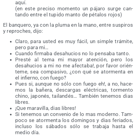
aquí.
(en este pre­ci­so momen­to un pája­ro sur­ge can­
tan­do entre el tupi­do man­to de péta­los rojos)
El ban­que­ro, ya con la plu­ma en la mano, entre sus­pi­ros
y repro­ches, dijo:
Cla­ro, para usted es muy fácil, un sim­ple trá­mi­te,
pero para mi…
Cuan­do fir­ma­ba desahu­cios no lo pen­sa­ba tanto.
Pres­té al tema mi mayor aten­ción, pero los
desahu­cios a mi no me afec­ta­ba!, por favor orién­
te­me, sea com­pa­si­vo, ¿con qué se ator­men­ta en
el infierno, con fuego?
Pues si, aun­que no sólo con fue­go eh!, a no, hace­
mos la bañe­ra, des­car­gas eléc­tri­cas, tor­men­to
chino, japo­nés, tai­lan­dés… Tam­bién tene­mos dias
libres.
¡Que mara­vi­lla, dias libres!
Si tene­mos un con­ve­nio de lo mas moderno. Tam­
po­co se ator­men­ta los domin­gos y dias feria­dos,
inclu­so los sába­dos sólo se tra­ba­ja has­ta el
medio día.