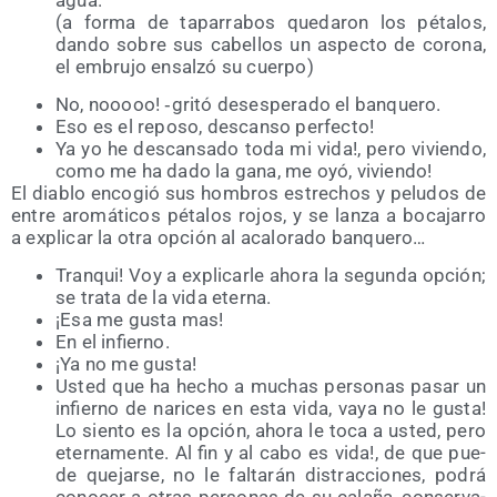
(a for­ma de tapa­rra­bos que­da­ron los péta­los,
dan­do sobre sus cabe­llos un aspec­to de coro­na,
el embru­jo ensal­zó su cuerpo)
No, nooooo! ‑gri­tó deses­pe­ra­do el banquero.
Eso es el repo­so, des­can­so perfecto!
Ya yo he des­can­sa­do toda mi vida!, pero vivien­do,
como me ha dado la gana, me oyó, viviendo!
El dia­blo enco­gió sus hom­bros estre­chos y pelu­dos de
entre aro­má­ti­cos péta­los rojos, y se lan­za a boca­ja­rro
a expli­car la otra opción al aca­lo­ra­do banquero…
Tran­qui! Voy a expli­car­le aho­ra la segun­da opción;
se tra­ta de la vida eterna.
¡Esa me gus­ta mas!
En el infierno.
¡Ya no me gusta!
Usted que ha hecho a muchas per­so­nas pasar un
infierno de nari­ces en esta vida, vaya no le gus­ta!
Lo sien­to es la opción, aho­ra le toca a usted, pero
eter­na­men­te. Al fin y al cabo es vida!, de que pue­
de que­jar­se, no le fal­ta­rán dis­trac­cio­nes, podrá