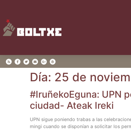
Día:
25 de noviem
#Iru­ñe­koE­gu­na: UPN po
ciu­dad- Ateak Ireki
UPN sigue ponien­do tra­bas a las cele­bra­cio­nes
min­gi cuan­do se dis­po­nían a soli­ci­tar los pe