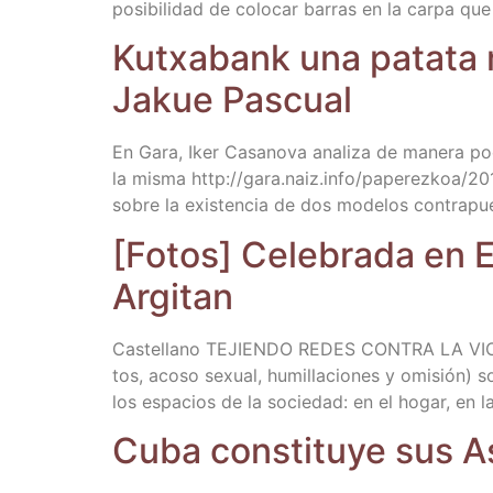
posi­bi­li­dad de colo­car barras en la car­pa que
Kutxa­bank una pata­ta m
Jakue Pascual
En Gara, Iker Casa­no­va ana­li­za de mane­ra poc
la mis­ma http://​gara​.naiz​.info/​p​a​p​e​r​e​z​k​o​a​/​2​0
sobre la exis­ten­cia de dos mode­los con­tra­pues
[Fotos] Cele­bra­da en Ez
Argitan
Cas­te­llano TEJIENDO REDES CONTRA LA VIOLEN
tos, aco­so sexual, humi­lla­cio­nes y omi­sión) s
los espa­cios de la socie­dad: en el hogar, en la 
Cuba cons­ti­tu­ye sus 