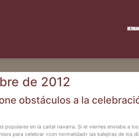
Berria
bre de 2012
ne obs­tácu­los a la cele­bra­ci
 popu­la­res en la cai­tal nava­rra. Si el vier­nes envia­ba a los
r­mi­sos para cele­brar «con nor­ma­li­dad» las kale­ji­ras de lo