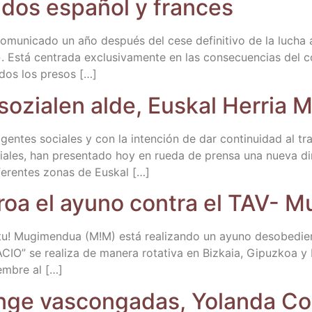
­dos espa­ñol y frances
omu­ni­ca­do un año des­pués del cese defi­ni­ti­vo de la lucha
Está cen­tra­da exclu­si­va­men­te en las con­se­cuen­cias del co
odos los presos […]
sozia­len alde, Eus­kal Herria 
 agen­tes socia­les y con la inten­ción de dar con­ti­nui­dad al tr
les, han pre­sen­ta­do hoy en rue­da de pren­sa una nue­va dimá­
fe­ren­tes zonas de Euskal […]
rroa el ayuno con­tra el TAV- M
! Mugi­men­dua (M!M) está rea­li­zan­do un ayuno des­obe­dien­te 
e rea­li­za de mane­ra rota­ti­va en Biz­kaia, Gipuz­koa y Na
m­bre al […]
an­ge vas­con­ga­das, Yolan­da C