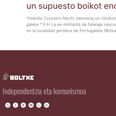
un supues­to boi­kot encu
Yolan­da Coucei­ro Morín, denun­cia un «boi­kot sis
ga­le­te * E.H La ex-mili­­ta­n­­te de falan­ge va
en la loca­li­dad jarri­lle­ra de Por­tu­ga­le­te (Biz
Independentzia eta komunismoa