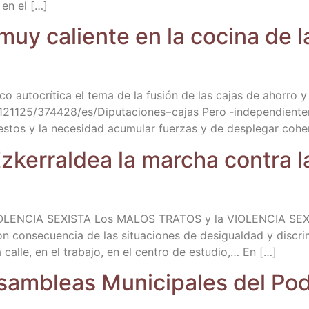
 en el […]
uy calien­te en la coci­na de la
o auto­crí­ti­ca el tema de la fusión de las cajas de aho­rro y 
​1​2​1​1​2​5​/​3​7​4​4​2​8​/​e​s​/​D​i​p​u​t​a​c​i​o​n​e​s​– c​a​jas Pero ‑inde­
­tos y la nece­si­dad acu­mu­lar fuer­zas y de des­ple­gar cohe­r
ke­rral­dea la mar­cha con­tra la
CIA SEXISTA Los MALOS TRATOS y la VIOLENCIA SEXISTA (pali
on con­se­cuen­cia de las situa­cio­nes de des­igual­dad y dis­cr
calle, en el tra­ba­jo, en el cen­tro de estu­dio,… En […]
Asam­bleas Muni­ci­pa­les del P