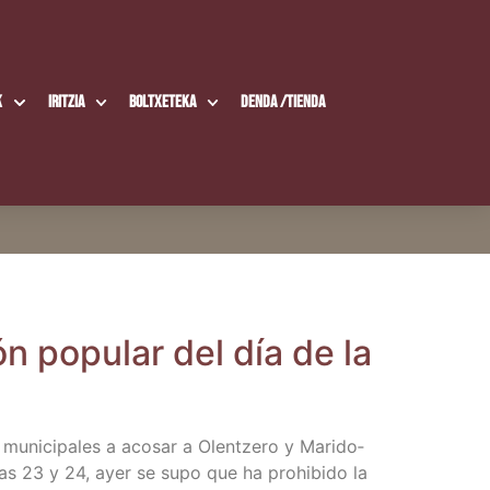
k
Iritzia
Boltxe­te­ka
Den­da /​Tien­da
ón popu­lar del día de la
 muni­ci­pa­les a aco­sar a Olen­tze­ro y Mari­do­
s días 23 y 24, ayer se supo que ha prohi­bi­do la