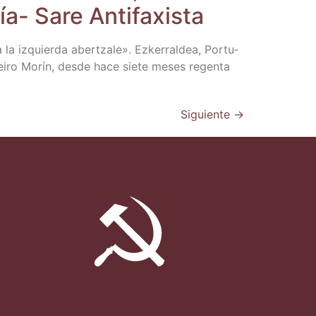
­ría- Sare Antifaxista
la izquier­da aber­tza­le». Ezke­rral­dea, Por­tu­
ucei­ro Morín, des­de hace sie­te meses regen­ta
Siguiente
→