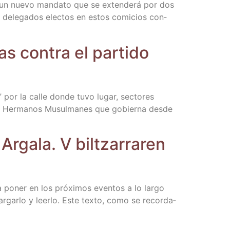
 un nue­vo man­da­to que se exten­de­rá por dos
7 dele­ga­dos elec­tos en estos comi­cios con­
s con­tra el par­ti­do
 por la calle don­de tuvo lugar, sec­to­res
 los Her­ma­nos Musul­ma­nes que gobier­na des­de
Arga­la. V bil­tza­rra­ren
 poner en los pró­xi­mos even­tos a lo lar­go
­gar­lo y leer­lo. Este tex­to, como se recor­da­