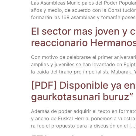
Las Asam­bleas Muni­ci­pa­les del Poder Popu­la
años y medio, de acuer­do con la Cons­ti­tu­ción
for­ma­rán las 168 asam­bleas y toma­rán pose­
El sec­tor mas joven y co
reac­cio­na­rio Her­ma
Con moti­vo de cele­brar­se el pri­mer ani­ver­sa
amplios y juve­ni­les se han levan­ta­do en Egip­t
la caí­da del tirano pro impe­ria­lis­ta Muba­rak
[PDF] Dis­po­ni­ble ya en 
gaur­ko­ta­su­na­ri buruz”
Ade­más de poder adqui­rir el tex­to en for­ma­t
y ancho de Eus­kal Herria, pone­mos a vues­tra d
ra fue el pro­pues­to para la dis­cu­sión en el […