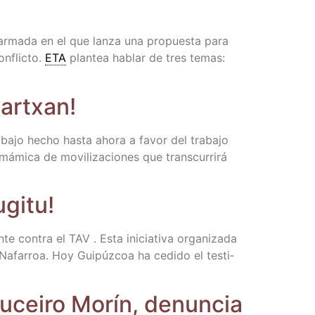
 arma­da en el que lan­za una pro­pues­ta para
n­flic­to.
ETA
plan­tea hablar de tres temas:
Martxan!
a­ba­jo hecho has­ta aho­ra a favor del tra­ba­jo
mi­ca de movi­li­za­cio­nes que trans­cu­rri­rá
ugitu!
con­tra el TAV . Esta ini­cia­ti­va orga­ni­za­da
fa­rroa. Hoy Gui­púz­coa ha cedi­do el tes­ti­
oucei­ro Morín, denun­cia