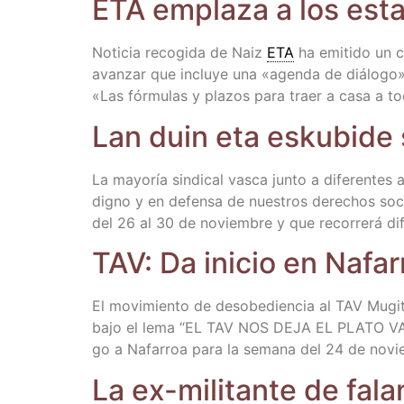
ETA empla­za a los esta
Noti­cia reco­gi­da de Naiz
ETA
ha emi­ti­do un c
avan­zar que inclu­ye una «agen­da de diá­lo­go». 
«Las fór­mu­las y pla­zos para traer a casa a t
Lan duin eta esku­bi­de 
La mayo­ría sin­di­cal vas­ca jun­to a dife­ren­tes
digno y en defen­sa de nues­tros dere­chos socia­
del 26 al 30 de noviem­bre y que reco­rre­rá di
TAV: Da ini­cio en Nafa­
El movi­mien­to de des­obe­dien­cia al TAV Mugi­tu
bajo el lema “EL TAV NOS DEJA EL PLATO VACIO” s
go a Nafa­rroa para la sema­na del 24 de novie
La ex-mili­tan­te de fal