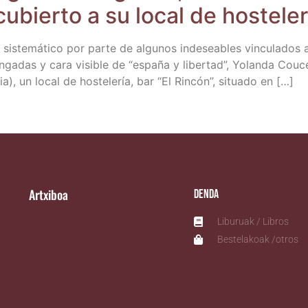
­bier­to a su local de hos­te­le
­te­má­ti­co por par­te de algu­nos inde­sea­bles vin­cu­la­dos a 
s­con­ga­das y cara visi­ble de “espa­ña y liber­tad”, Yolan­da Co
­kaia), un local de hos­te­le­ría, bar “El Rin­cón”, situa­do en […]
Artxiboa
Denda
Liburuak / Libros
Bestelakoak /otros