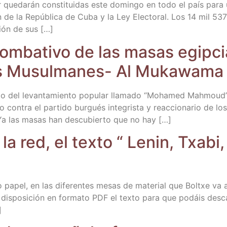
r que­da­rán cons­ti­tui­das este domin­go en todo el país para
 de la Repú­bli­ca de Cuba y la Ley Elec­to­ral. Los 14 mil 53
sión de sus […]
m­ba­ti­vo de las masas egip­cia
­nos Musul­ma­nes- Al Mukawama
­rio del levan­ta­mien­to popu­lar lla­ma­do “Moha­med Mah­moud”
o con­tra el par­ti­do bur­gués inte­gris­ta y reac­cio­na­rio de
. Ya las masas han des­cu­bier­to que no hay […]
la red, el tex­to “ Lenin, Txa­bi, 
o papel, en las dife­ren­tes mesas de mate­rial que Boltxe va a
is­po­si­ción en for­ma­to PDF el tex­to para que podáis des­car
]