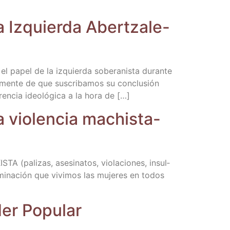
 Izquier­da Aber­tza­le-
el papel de la izquier­da sobe­ra­nis­ta duran­te
pen­dien­te­men­te de que sus­cri­ba­mos su con­clu­sión
en­cia ideo­ló­gi­ca a la hora de […]
 vio­len­cia machis­ta-
­zas, ase­si­na­tos, vio­la­cio­nes, insul­
i­mi­na­ción que vivi­mos las muje­res en todos
oder Popular