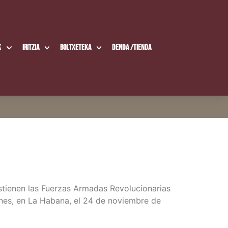
k
Iritzia
Boltxe­te­ka
Den­da /​Tien­da
tie­nen las Fuer­zas Arma­das Revo­lu­cio­na­rias
­nes, en La Haba­na, el 24 de noviem­bre de