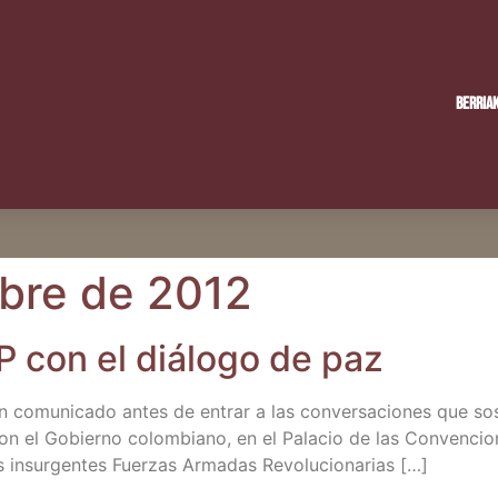
Berria
bre de 2012
 con el diá­lo­go de paz
n comu­ni­ca­do antes de entrar a las con­ver­sa­cio­nes que sos­
on el Gobierno colom­biano, en el Pala­cio de las Con­ven­cio
ur­gen­tes Fuer­zas Arma­das Revolucionarias […]