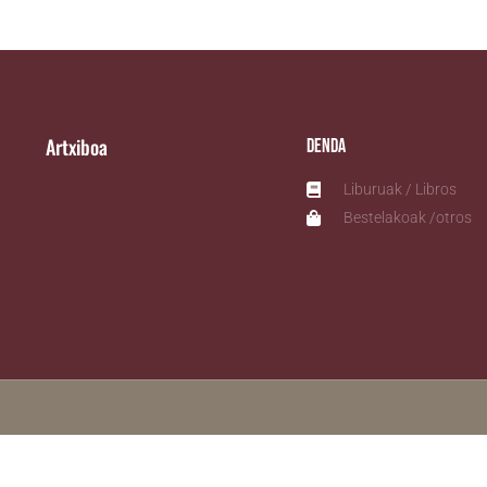
Artxiboa
Denda
Liburuak / Libros
Bestelakoak /otros