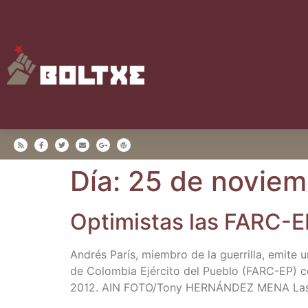
Día:
25 de noviem
Opti­mis­tas las FARC-EP
Andrés París, miem­bro de la gue­rri­lla, emi­te u
de Colom­bia Ejér­ci­to del Pue­blo (FARC-EP) c
2012. AIN FOTO/​Tony HERNÁNDEZ MENA Las ins