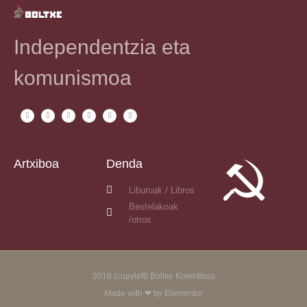
Independentzia eta
komunismoa
Artxiboa
Denda
Liburuak / Libros
Bestelakoak
/otros
2018 (copyleft) Boltxe Kolektiboa
Made with ❤ by Elementor