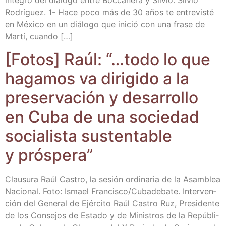
ínte­gro del diá­lo­go entre Boc­ca­ne­ra y Sil­vio. Sil­vio
Rodrí­guez. 1- Hace poco más de 30 años te entre­vis­té
en Méxi­co en un diá­lo­go que ini­ció con una fra­se de
Mar­tí, cuando […]
[Fotos] Raúl: “…todo lo que
haga­mos va diri­gi­do a la
pre­ser­va­ción y desa­rro­llo
en Cuba de una socie­dad
socia­lis­ta sus­ten­ta­ble
y próspera”
Clau­su­ra Raúl Cas­tro, la sesión ordi­na­ria de la Asam­blea
Nacio­nal. Foto: Ismael Francisco/​Cubadebate. Inter­ven­
ción del Gene­ral de Ejér­ci­to Raúl Cas­tro Ruz, Pre­si­den­te
de los Con­se­jos de Esta­do y de Minis­tros de la Repú­bli­