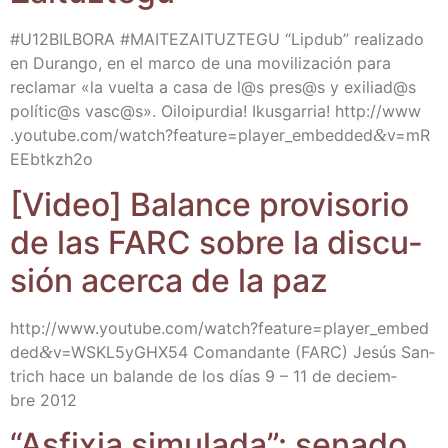
#U12BILBORA #MAITEZAITUZTEGU “Lip­dub” rea­li­za­do
en Duran­go, en el mar­co de una movi­li­za­ción para
recla­mar «la vuel­ta a casa de l@s pres@s y exiliad@s
polític@s vasc@s». Oiloi­pur­dia! Ikus­ga­rria! http://​www​
.you​tu​be​.com/​w​a​t​c​h​?​f​e​a​t​u​r​e​=​p​l​a​y​e​r​_​e​m​b​e​d​d​e​d​
&
​v​=​m​R​
E​E​b​t​k​z​h2o
[Video] Balan­ce pro­vi­so­rio
de las FARC sobre la dis­cu­
sión acer­ca de la paz
http://​www​.you​tu​be​.com/​w​a​t​c​h​?​f​e​a​t​u​r​e​=​p​l​a​y​e​r​_​e​m​b​e​d​
d​e​d​
&
​v​=​W​S​K​L​5​y​G​H​X54 Coman­dan­te (FARC) Jesús San­
trich hace un balan­de de los días 9 – 11 de deciem­
bre 2012
“Asfi­xia simu­la­da”: sena­do