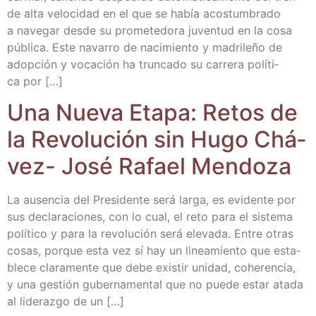
de alta velo­ci­dad en el que se había acos­tum­bra­do
a nave­gar des­de su pro­me­te­do­ra juven­tud en la cosa
públi­ca. Este nava­rro de naci­mien­to y madri­le­ño de
adop­ción y voca­ción ha trun­ca­do su carre­ra polí­ti­
ca por […]
Una Nue­va Eta­pa: Retos de
la Revo­lu­ción sin Hugo Chá­
vez- José Rafael Mendoza
La ausen­cia del Pre­si­den­te será lar­ga, es evi­den­te por
sus decla­ra­cio­nes, con lo cual, el reto para el sis­te­ma
polí­ti­co y para la revo­lu­ción será ele­va­da. Entre otras
cosas, por­que esta vez sí hay un linea­mien­to que esta­
ble­ce cla­ra­men­te que debe exis­tir uni­dad, cohe­ren­cia,
y una ges­tión guber­na­men­tal que no pue­de estar ata­da
al lide­raz­go de un […]