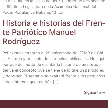
ca de Cuba en la Clau­su­ra del X Perio­do de Sesio­nes de
la Sép­ti­ma Legis­la­tu­ra de la Asam­blea Nacio­nal del
Poder Popu­lar, La Haba­na, 13 […]
His­to­ria e his­to­rias del Fren­
te Patrió­ti­co Manuel
Rodríguez
Refle­xio­nes en torno al 29 ani­ver­sa­rio del FPMR de Chi­
le. His­to­ria y pre­sen­te de la rebel­día chi­le­na. “… He aquí
por qué del modo de escri­bir la his­to­ria de un par­ti­do
deri­va el con­cep­to que se tie­ne de lo que un par­ti­do es
y debe ser. El sec­ta­rio se exal­ta­rá fren­te a los peque­ños
actos inter­nos que tendrán […]
Siguiente
→