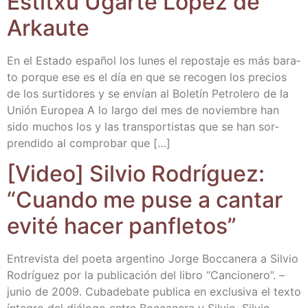
Estitxu Ugar­te Lopez de
Arkaute
En el Esta­do espa­ñol los lunes el repos­ta­je es más bara­
to por­que ese es el día en que se reco­gen los pre­cios
de los sur­ti­do­res y se envían al Bole­tín Petro­le­ro de la
Unión Euro­pea A lo lar­go del mes de noviem­bre han
sido muchos los y las trans­por­tis­tas que se han sor­
pren­di­do al com­pro­bar que […]
[Video] Sil­vio Rodrí­guez:
“Cuan­do me puse a can­tar
evi­té hacer panfletos”
Entre­vis­ta del poe­ta argen­tino Jor­ge Boc­ca­ne­ra a Sil­vio
Rodrí­guez por la publi­ca­ción del libro “Can­cio­ne­ro”. –
junio de 2009. Cuba­de­ba­te publi­ca en exclu­si­va el tex­to