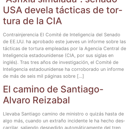
USA deve­la tác­ti­cas de tor­
tu­ra de la CIA
Con­tra­in­je­ren­cia El Comi­té de Inte­li­gen­cia del Sena­do
de EE.UU. ha apro­ba­do este jue­ves un infor­me sobre las
tác­ti­cas de tor­tu­ra emplea­das por la Agen­cia Cen­tral de
Inte­li­gen­cia esta­dou­ni­den­se (CIA, por sus siglas en
inglés). Tras tres años de inves­ti­ga­ción, el Comi­té de
Inte­li­gen­cia esta­dou­ni­den­se ha corro­bo­ra­do un infor­me
de más de seis mil pági­nas sobre […]
El camino de San­tia­go-
Alva­ro Reizabal
Lle­va­ba San­tia­go camino de minis­tro o qui­zás has­ta de
algo más, cuan­do un extra­ño inci­den­te le ha hecho des­
ca­rri­lar, salien­do des­pe­di­do auto­má­ti­ca­men­te del tren