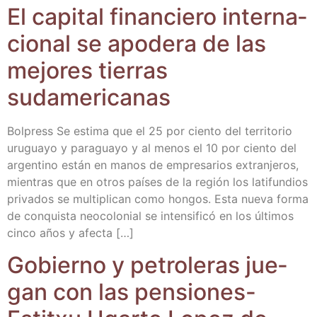
El capi­tal finan­cie­ro inter­na­
cio­nal se apo­de­ra de las
mejo­res tie­rras
sudamericanas
Bol­press Se esti­ma que el 25 por cien­to del terri­to­rio
uru­gua­yo y para­gua­yo y al menos el 10 por cien­to del
argen­tino están en manos de empre­sa­rios extran­je­ros,
mien­tras que en otros paí­ses de la región los lati­fun­dios
pri­va­dos se mul­ti­pli­can como hon­gos. Esta nue­va for­ma
de con­quis­ta neo­co­lo­nial se inten­si­fi­có en los últi­mos
cin­co años y afecta […]
Gobierno y petro­le­ras jue­
gan con las pen­sio­nes-