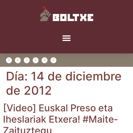
Día:
14 de diciembre
de 2012
[Video] Eus­kal Pre­so eta
Ihes­la­riak Etxe­ra! #Mai­te­
Zai­tuz­te­gu