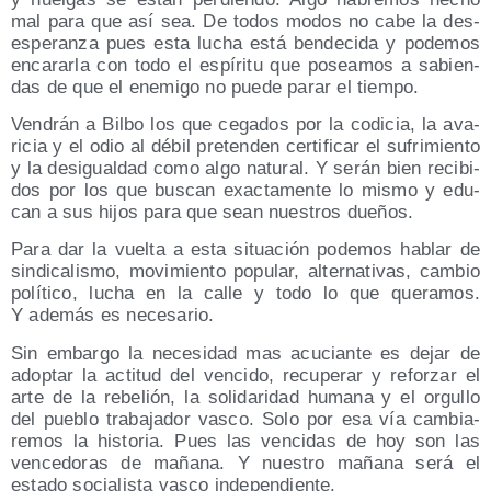
mal para que así sea. De todos modos no cabe la des­
es­pe­ran­za pues esta lucha está ben­de­ci­da y pode­mos
enca­rar­la con todo el espí­ri­tu que posea­mos a sabien­
das de que el enemi­go no pue­de parar el tiempo.
Ven­drán a Bil­bo los que cega­dos por la codi­cia, la ava­
ri­cia y el odio al débil pre­ten­den cer­ti­fi­car el sufri­mien­to
y la des­igual­dad como algo natu­ral. Y serán bien reci­bi­
dos por los que bus­can exac­ta­men­te lo mis­mo y edu­
can a sus hijos para que sean nues­tros dueños.
Para dar la vuel­ta a esta situa­ción pode­mos hablar de
sin­di­ca­lis­mo, movi­mien­to popu­lar, alter­na­ti­vas, cam­bio
polí­ti­co, lucha en la calle y todo lo que que­ra­mos.
Y ade­más es necesario.
Sin embar­go la nece­si­dad mas acu­cian­te es dejar de
adop­tar la acti­tud del ven­ci­do, recu­pe­rar y refor­zar el
arte de la rebe­lión, la soli­da­ri­dad huma­na y el orgu­llo
del pue­blo tra­ba­ja­dor vas­co. Solo por esa vía cam­bia­
re­mos la his­to­ria. Pues las ven­ci­das de hoy son las
ven­ce­do­ras de maña­na. Y nues­tro maña­na será el
esta­do socia­lis­ta vas­co independiente.