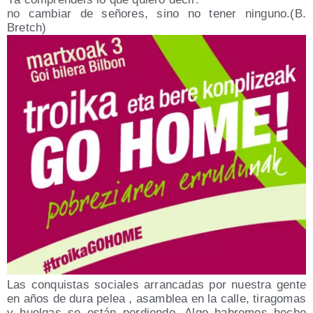
no cam­biar de seño­res, sino no tener ninguno.(B.
Bretch)
Las con­quis­tas socia­les arran­ca­das por nues­tra gen­te
en años de dura pelea , asam­blea en la calle, tira­go­mas
y huel­gas se están per­dien­do. Algo habre­mos hecho