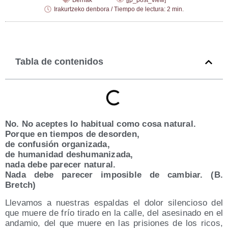
Berriak
[jp_post_view]
Irakurtzeko denbora / Tiempo de lectura: 2 min.
Tabla de contenidos
No. No acep­tes lo habi­tual como cosa natural.
Por­que en tiem­pos de desorden,
de con­fu­sión organizada,
de huma­ni­dad deshumanizada,
nada debe pare­cer natural.
Nada debe pare­cer impo­si­ble de cam­biar. (B.
Bretch)
Lle­va­mos a nues­tras espal­das el dolor silen­cio­so del
que mue­re de frío tira­do en la calle, del ase­si­na­do en el
anda­mio, del que mue­re en las pri­sio­nes de los ricos,