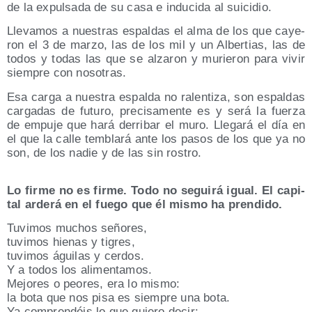
de la expul­sa­da de su casa e indu­ci­da al suicidio.
Lle­va­mos a nues­tras espal­das el alma de los que caye­
ron el 3 de mar­zo, las de los mil y un Alber­tias, las de
todos y todas las que se alza­ron y murie­ron para vivir
siem­pre con nosotras.
Esa car­ga a nues­tra espal­da no ralen­ti­za, son espal­das
car­ga­das de futu­ro, pre­ci­sa­men­te es y será la fuer­za
de empu­je que hará derri­bar el muro. Lle­ga­rá el día en
el que la calle tem­bla­rá ante los pasos de los que ya no
son, de los nadie y de las sin rostro.
Lo fir­me no es fir­me. Todo no segui­rá igual. El capi­
tal arde­rá en el fue­go que él mis­mo ha prendido.
Tuvi­mos muchos señores,
tuvi­mos hie­nas y tigres,
tuvi­mos águi­las y cerdos.
Y a todos los alimentamos.
Mejo­res o peo­res, era lo mismo:
la bota que nos pisa es siem­pre una bota.
Ya com­pren­déis lo que quie­ro decir: