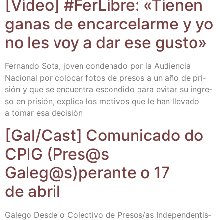
[Video] #Fer­Li­bre: «Tie­nen
ganas de encar­ce­lar­me y yo
no les voy a dar ese gusto»
Fer­nan­do Sota, joven con­de­na­do por la Audien­cia
Nacio­nal por colo­car fotos de pre­sos a un año de pri­
sión y que se encuen­tra escon­di­do para evi­tar su ingre­
so en pri­sión, expli­ca los moti­vos que le han lle­va­do
a tomar esa decisión
[Gal/​Cast] Comu­ni­ca­do do
CPIG (Pres@s
Galeg@s)perante o 17
de abril
Gale­go Des­de o Colec­ti­vo de Presos/​as Inde­pen­den­tis­