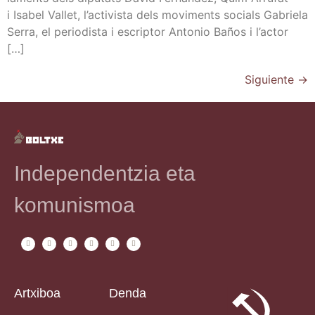
i Isa­bel Vallet, l’ac­ti­vis­ta dels movi­ments socials Gabrie­la
Serra, el perio­dis­ta i escrip­tor Anto­nio Baños i l’ac­tor
[…]
Siguiente
→
Independentzia eta
komunismoa
Artxiboa
Denda