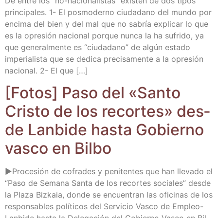
De entre los “no-nacio­­na­­li­s­­tas” exis­ten de dos tipos
prin­ci­pa­les. 1- El pos­mo­derno ciu­da­dano del mun­do por
enci­ma del bien y del mal que no sabría expli­car lo que
es la opre­sión nacio­nal por­que nun­ca la ha sufri­do, ya
que gene­ral­men­te es “ciu­da­dano” de algún esta­do
impe­ria­lis­ta que se dedi­ca pre­ci­sa­men­te a la opre­sión
nacio­nal. 2- El que […]
[Fotos] Paso del «San­to
Cris­to de los recor­tes» des­
de Lan­bi­de has­ta Gobierno
vas­co en Bilbo
►Pro­ce­sión de cofra­des y peni­ten­tes que han lle­va­do el
“Paso de Sema­na San­ta de los recor­tes socia­les” des­de
la Pla­za Biz­kaia, don­de se encuen­tran las ofi­ci­nas de los
res­pon­sa­bles polí­ti­cos del Ser­vi­cio Vas­co de Empleo-
Lan­­bi­­de has­ta la Dele­ga­ción del Gobierno Vas­co en Bil­