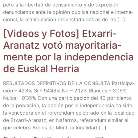
pe­to a la liber­tad de pen­sa­mien­to y de expre­sión,
denun­cia­mos ante la opi­nión públi­ca nacio­nal e inter­na­
cio­nal, la mani­pu­la­ción orques­ta­da detrás de las […]
[Videos y Fotos] Etxa­rri-
Ara­natz votó mayo­ri­ta­ria­
men­te por la inde­pen­den­cia
de Eus­kal Herria
RESULTADOS DEFINITIVOS DE LA CONSULTA Par­ti­ci­pa­
ción – 42’8% Sí – 94’48% No – 2’12% Blan­cos – 3’05%
Nulos – 0’35% Con una par­ti­ci­pa­ción del 43 por cien­to
de la pobla­ción, la opción por la inde­pen­den­cia ha sido
la ven­ce­do­ra en el refe­ren­dum cele­bra­do en la loca­li­dad
de Etxa­­rri-Ara­­natz, en Nafa­rroa, refe­ren­dum simi­lar al
que cele­bró Areins de Munt, la localidad […]