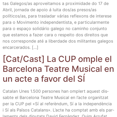
tas Galegos/​as apro­vei­ta­mos a pro­xi­mi­da­de do 17 de
Abril, jor­na­da de apoio á lui­ta dos/​as presos/​as
políticos/​as, para tras­la­dar várias refle­xons de intere­se
para o Movi­men­to inde­pen­den­tis­ta, e par­ti­cu­lar­men­te
para o espaço soli­dá­rio gale­go no caminho con­jun­to
que esta­mos a fazer cara o res­pei­to dos direi­tos que
nos corres­pon­de até a liber­da­de dos mili­tan­tes gale­gos
encarcerados. […]
[Cat/​Cast] La CUP omple el
Bar­ce­lo­na Tea­tre Musi­cal en
un acte a favor del SÍ
Cata­lan Unes 1.500 per­so­nes han omplert aquest dis­
sab­te el Bar­ce­lo­na Tea­tre Musi­cal en l’ac­te orga­nitzat
per la CUP pel «Sí al refe­rèn­dum, Sí a la inde­pen­dèn­cia
i Sí als Paï­sos Cata­lans». L’ac­te ha comp­tat amb els par­
la­ments dels dipu­tats David Fer­nàn­dez, Quim Arru­fat