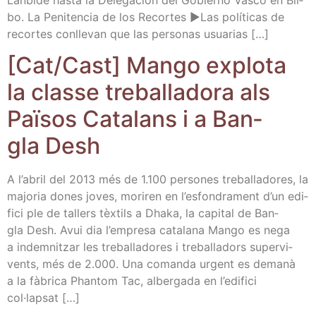
bo. La Peni­ten­cia de los Recor­tes ►Las polí­ti­cas de
recor­tes con­lle­van que las per­so­nas usuarias […]
[Cat/​Cast] Man­go explo­ta
la clas­se tre­ba­lla­do­ra als
Paï­sos Cata­lans i a Ban­
gla Desh
A l’a­bril del 2013 més de 1.100 per­so­nes tre­ba­lla­do­res, la
majo­ria dones joves, mori­ren en l’es­fon­dra­ment d’un edi­
fi­ci ple de tallers tèx­tils a Dha­ka, la capi­tal de Ban­
gla Desh. Avui dia l’em­pre­sa cata­la­na Man­go es nega
a indem­nitzar les tre­ba­lla­do­res i tre­ba­lla­dors super­vi­
vents, més de 2.000. Una coman­da urgent es dema­nà
a la fàbri­ca Phan­tom Tac, alber­ga­da en l’e­di­fi­ci
col·lapsat […]