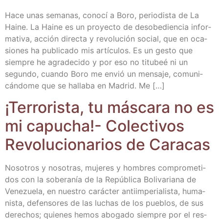
Hace unas sema­nas, cono­cí a Boro, perio­dis­ta de La
Hai­ne. La Hai­ne es un pro­yec­to de des­obe­dien­cia infor­
ma­ti­va, acción direc­ta y revo­lu­ción social, que en oca­
sio­nes ha publi­ca­do mis artícu­los. Es un ges­to que
siem­pre he agra­de­ci­do y por eso no titu­beé ni un
segun­do, cuan­do Boro me envió un men­sa­je, comu­ni­
cán­do­me que se halla­ba en Madrid. Me […]
¡Terro­ris­ta, tu más­ca­ra no es
mi capu­cha!- Colec­ti­vos
Revo­lu­cio­na­rios de Caracas
Noso­tros y noso­tras, muje­res y hom­bres com­pro­me­ti­
dos con la sobe­ra­nía de la Repú­bli­ca Boli­va­ria­na de
Vene­zue­la, en nues­tro carác­ter anti­im­pe­ria­lis­ta, huma­
nis­ta, defen­so­res de las luchas de los pue­blos, de sus
dere­chos; quie­nes hemos abo­ga­do siem­pre por el res­