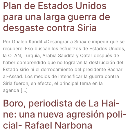
Plan de Esta­dos Uni­dos
para una lar­ga gue­rra de
des­gas­te con­tra Siria
Por Gha­leb Kan­dil «Desan­grar a Siria» e impe­dir que se
recu­pe­re. Eso bus­can los esfuer­zos de Esta­dos Uni­dos,
la OTAN, Tur­quía, Ara­bia Sau­di­ta y Qatar des­pués de
haber com­pren­di­do que no logra­rán la des­truc­ción del
Esta­do sirio ni el derro­ca­mien­to del pre­si­den­te Bachar
al-Assad. Los medios de inten­si­fi­car la gue­rra con­tra
Siria fue­ron, en efec­to, el prin­ci­pal tema en la
agenda […]
Boro, perio­dis­ta de La Hai­
ne: una nue­va agre­sión poli­
cial- Rafael Narbona