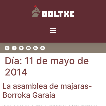
Día:
11 de mayo de
2014
La asam­blea de maja­ras-
Borro­ka Garaia