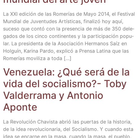
La XXI edi­ción de las Rome­rías de Mayo 2014, el Fes­ti­val
Mun­dial de Juven­tu­des Artís­ti­cas, fina­li­zó hoy aquí,
suce­so que con­tó con la pre­sen­cia de más de 350 dele­
ga­dos de los cin­co con­ti­nen­tes y la par­ti­ci­pa­ción popu­
lar. La pre­si­den­ta de la Aso­cia­ción Her­ma­nos Saíz en
Hol­guín, Kari­na Par­do, expli­có a Pren­sa Lati­na que las
Rome­rías movi­li­za a toda […]
Vene­zue­la: ¿Qué será de la
vida del socia­lis­mo?- Toby
Val­de­rra­ma y Anto­nio
Aponte
La Revo­lu­ción Cha­vis­ta abrió las puer­tas de la his­to­ria,
de la idea revo­lu­cio­na­ria, del Socia­lis­mo. Y cuan­do esta
idea se encar­ne en la masa, cuan­do la masa, el pue­blo,