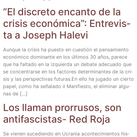
“El dis­cre­to encan­to de la
cri­sis eco­nó­mi­ca”: Entre­vis­
ta a Joseph Halevi
Aun­que la cri­sis ha pues­to en cues­tión el pen­sa­mien­to
eco­nó­mi­co domi­nan­te en los últi­mos 30 años, pare­ce
que ha fal­ta­do en la izquier­da un deba­te ade­cua­do que
se con­cen­trar­se en los fac­to­res deter­mi­nan­tes de la cri­
sis y las pers­pec­ti­vas futuras.En ello ha juga­do un cier­to
papel, como ha seña­la­do il Mani­fies­to, el eli­mi­nar algu­
nas de […]
Los lla­man pro­rru­sos, son
anti­fas­cis­tas- Red Roja
Se vie­nen suce­dien­do en Ucra­nia acon­te­ci­mien­tos his­