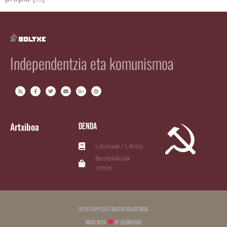
Independentzia eta komunismoa
Artxiboa
Denda
Liburuak / Libros
Bestelakoak
/otros
2018 (copyleft) Boltxe Kolektiboa
Made with
by Elementor