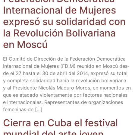
Inter­na­cio­nal de Muje­res
expre­só su soli­da­ri­dad con
la Revo­lu­ción Boli­va­ria­na
en Moscú
El Comi­té de Direc­ción de la Fede­ra­ción Demo­crá­ti­ca
Inter­na­cio­nal de Muje­res (FDIM) reu­ni­do en Mos­cú des­
de el 27 has­ta el 30 de abril del 2014, expre­só su total
y com­ple­ta soli­da­ri­dad hacia la revo­lu­ción boli­va­ria­na
y al Pre­si­den­te Nico­lás Madu­ro Moros, en momen­tos en
que es ata­ca­do vio­len­ta­men­te por fac­to­res nacio­na­les
e inter­na­cio­na­les. Repre­sen­tan­tes de orga­ni­za­cio­nes
feme­ni­nas de […]
Cie­rra en Cuba el fes­ti­val
mun­dial del arte joven