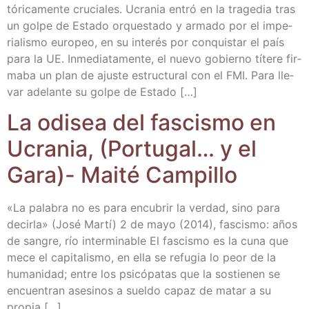
tó­ri­ca­men­te cru­cia­les. Ucra­nia entró en la tra­ge­dia tras
un gol­pe de Esta­do orques­ta­do y arma­do por el impe­
ria­lis­mo euro­peo, en su inte­rés por con­quis­tar el país
para la UE. Inme­dia­ta­men­te, el nue­vo gobierno títe­re fir­
ma­ba un plan de ajus­te estruc­tu­ral con el FMI. Para lle­
var ade­lan­te su gol­pe de Estado […]
La odi­sea del fas­cis­mo en
Ucra­nia, (Por­tu­gal… y el
Gara)- Mai­té Campillo
«La pala­bra no es para encu­brir la ver­dad, sino para
decir­la» (José Mar­tí) 2 de mayo (2014), fas­cis­mo: años
de san­gre, río inter­mi­na­ble El fas­cis­mo es la cuna que
mece el capi­ta­lis­mo, en ella se refu­gia lo peor de la
huma­ni­dad; entre los psi­có­pa­tas que la sos­tie­nen se
encuen­tran ase­si­nos a suel­do capaz de matar a su
propia […]