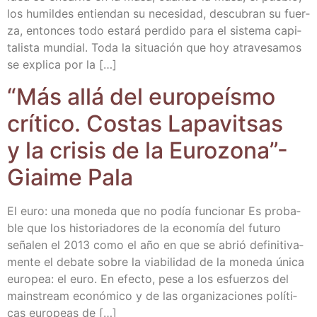
los humil­des entien­dan su nece­si­dad, des­cu­bran su fuer­
za, enton­ces todo esta­rá per­di­do para el sis­te­ma capi­
ta­lis­ta mun­dial. Toda la situa­ción que hoy atra­ve­sa­mos
se expli­ca por la […]
“Más allá del euro­peís­mo
crí­ti­co. Cos­tas Lapa­vit­sas
y la cri­sis de la Euro­zo­na”-
Giai­me Pala
El euro: una mone­da que no podía fun­cio­nar Es pro­ba­
ble que los his­to­ria­do­res de la eco­no­mía del futu­ro
seña­len el 2013 como el año en que se abrió defi­ni­ti­va­
men­te el deba­te sobre la via­bi­li­dad de la mone­da úni­ca
euro­pea: el euro. En efec­to, pese a los esfuer­zos del
mains­tream eco­nó­mi­co y de las orga­ni­za­cio­nes polí­ti­
cas euro­peas de […]