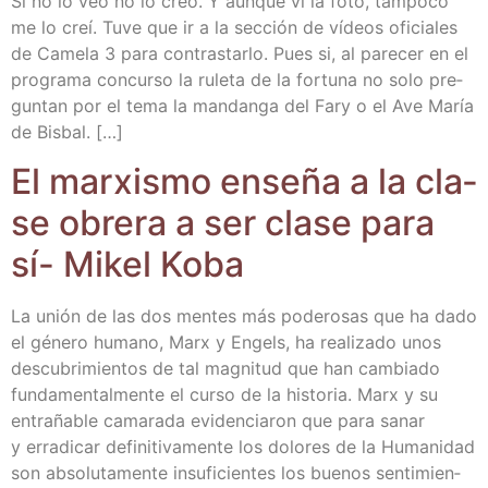
Si no lo veo no lo creo. Y aun­que vi la foto, tam­po­co
me lo creí. Tuve que ir a la sec­ción de vídeos ofi­cia­les
de Came­la 3 para con­tras­tar­lo. Pues si, al pare­cer en el
pro­gra­ma con­cur­so la rule­ta de la for­tu­na no solo pre­
gun­tan por el tema la man­dan­ga del Fary o el Ave María
de Bisbal. […]
El mar­xis­mo ense­ña a la cla­
se obre­ra a ser cla­se para
sí- Mikel Koba
La unión de las dos men­tes más pode­ro­sas que ha dado
el géne­ro humano, Marx y Engels, ha rea­li­za­do unos
des­cu­bri­mien­tos de tal mag­ni­tud que han cam­bia­do
fun­da­men­tal­men­te el cur­so de la his­to­ria. Marx y su
entra­ña­ble cama­ra­da evi­den­cia­ron que para sanar
y erra­di­car defi­ni­ti­va­men­te los dolo­res de la Huma­ni­dad
son abso­lu­ta­men­te insu­fi­cien­tes los bue­nos sen­ti­mien­