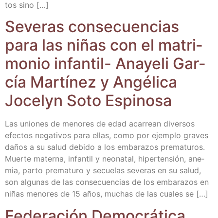
tos sino […]
Seve­ras con­se­cuen­cias
para las niñas con el matri­
mo­nio infan­til- Ana­ye­li Gar­
cía Mar­tí­nez y Angé­li­ca
Jocelyn Soto Espinosa
Las unio­nes de meno­res de edad aca­rrean diver­sos
efec­tos nega­ti­vos para ellas, como por ejem­plo gra­ves
daños a su salud debi­do a los emba­ra­zos pre­ma­tu­ros.
Muer­te mater­na, infan­til y neo­na­tal, hiper­ten­sión, ane­
mia, par­to pre­ma­tu­ro y secue­las seve­ras en su salud,
son algu­nas de las con­se­cuen­cias de los emba­ra­zos en
niñas meno­res de 15 años, muchas de las cua­les se […]
Fede­ra­ción Demo­crá­ti­ca