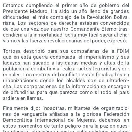
Esta­mos cum­plien­do el pri­mer año de gobierno del
Pre­si­den­te Madu­ro. Ha sido un año lleno de gran­des
difi­cul­ta­des, el más com­ple­jo de la Revo­lu­ción Boli­va­
ria­na. Los sec­to­res de dere­cha esta­ban con­ven­ci­dos
de que una vez que nues­tro Coman­dan­te Eterno tras­
cen­die­ra a la inmor­ta­li­dad, sería muy fácil sacar al cha­
vis­mo y las fuer­zas revo­lu­cio­na­rias del poder, expresó.
Tor­to­sa des­cri­bió para sus com­pa­ñe­ras de la FDIM
que en esta gue­rra con­ti­nua­da, el impe­ria­lis­mo y sus
laca­yos han saca­do a las capas medias y altas de la
pobla­ción a com­ba­tir y a rea­li­zar actos terro­ris­tas y cri­
mi­na­les. Los cen­tros del con­flic­to están foca­li­za­dos en
urba­ni­za­cio­nes don­de los alcal­des son de ultra­de­re­
cha. Las cor­po­ra­cio­nes de la infor­ma­ción se encar­gan
de difun­dir­las para que parez­ca como si todo el país
ardie­ra en llamas.
Final­men­te dijo: “noso­tras, mili­tan­tes de orga­ni­za­cio­
nes de van­guar­dia afi­lia­das a la glo­rio­sa Fede­ra­ción
Demo­crá­ti­ca Inter­na­cio­nal de Muje­res, debe­mos en
estos momen­tos de tan­to peli­gro para la paz en nues­
tro pla­ne­ta, inten­si­fi­car nues­tra lucha soli­da­ria, divul­gar