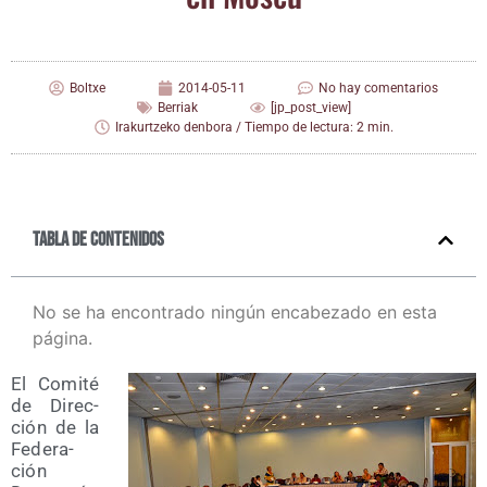
Boltxe
2014-05-11
No hay comentarios
Berriak
[jp_post_view]
Irakurtzeko denbora / Tiempo de lectura: 2 min.
Tabla de contenidos
No se ha encontrado ningún encabezado en esta
página.
El Comi­té
de Direc­
ción de la
Fede­ra­
ción