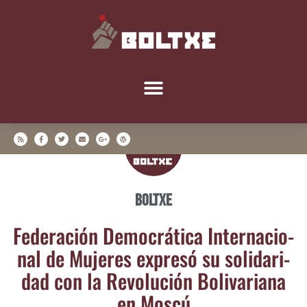
Boltxe
Fede­ra­ción Demo­crá­ti­ca Inter­na­cio­
nal de Muje­res expre­só su soli­da­ri­
dad con la Revo­lu­ción Boli­va­ria­na
en Moscú