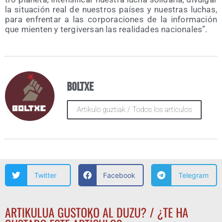
la situa­ción real de nues­tros paí­ses y nues­tras luchas,
para enfren­tar a las cor­po­ra­cio­nes de la infor­ma­ción
que mien­ten y ter­gi­ver­san las reali­da­des nacionales”.
Boltxe
Artikulo guztiak / Todos los artículos
Twitter
Facebook
Telegram
ARTIKULUA GUSTOKO AL DUZU? / ¿TE HA