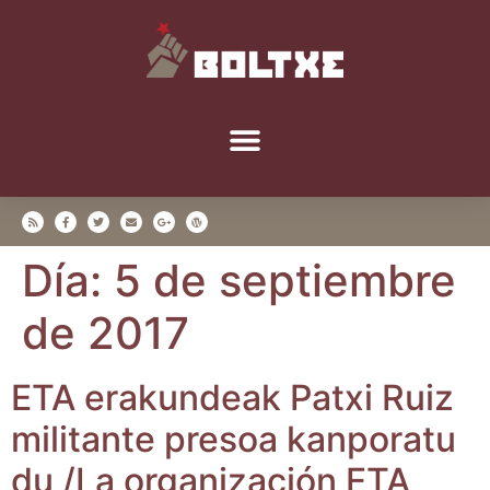
Día:
5 de septiembre
de 2017
ETA era­kun­deak Patxi Ruiz
mili­tan­te pre­soa kan­po­ra­tu
du /​La orga­ni­za­ción ETA