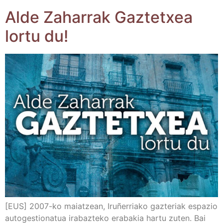
Alde Zaha­rrak Gaz­tetxea
lor­tu du!
[EUS] 2007-ko maiatzean, Iru­ñe­rria­ko gaz­te­riak espa­zio
auto­ges­tio­na­tua ira­baz­te­ko era­ba­kia har­tu zuten. Bai