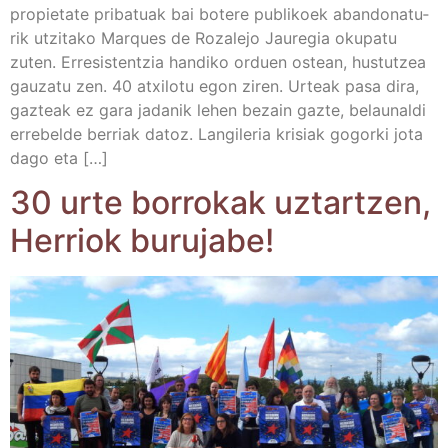
pro­pie­ta­te pri­ba­tuak bai bote­re publi­koek aban­do­na­tu­
rik utzi­ta­ko Mar­ques de Roza­le­jo Jau­re­gia oku­pa­tu
zuten. Erre­sis­ten­tzia han­di­ko orduen ostean, hus­tutzea
gau­za­tu zen. 40 atxi­lo­tu egon ziren. Urteak pasa dira,
gaz­teak ez gara jada­nik lehen bezain gaz­te, belau­nal­di
erre­bel­de berriak datoz. Lan­gi­le­ria kri­siak gogor­ki jota
dago eta […]
30 urte borro­kak uztar­tzen,
Herriok burujabe!