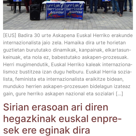
[EUS] Badi­ra 30 urte Aska­pe­na Eus­kal Herri­ko era­kun­de
inter­na­zio­na­lis­ta jaio zela. Hamai­ka dira urte horie­tan
guz­tie­tan buru­tu­ta­ko dina­mi­kak, kan­pai­nak, elka­r­­ta­­sun-
kei­­nuak, eta nola ez, babes­tu­ta­ko aska­­pen-pro­­ze­­suak.
Herri mugi­men­du­tik, Eus­kal Herri­ko kaleak inter­na­zio­na­
lis­moz bus­titzea izan dugu hel­bu­ru. Eus­kal Herria sozia­
lis­ta, femi­nis­ta eta inter­na­zio­na­lis­ta erai­kitze bidean,
mun­du­ko herrien aska­­pen-pro­­ze­­suen bide­la­gun iza­teaz
gain, gure herri­ko aska­pen nazio­nal eta sozialari […]
Sirian era­soan ari diren
hegaz­ki­nak eus­kal enpre­
sek ere egi­nak dira