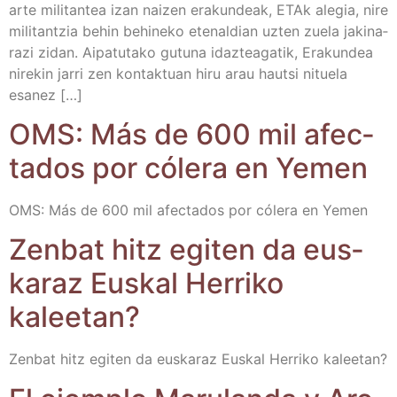
arte mili­tan­tea izan nai­zen era­kun­deak, ETAk ale­gia, nire
mili­tan­tzia behin behi­ne­ko ete­nal­dian uzten zue­la jaki­na­
ra­zi zidan. Aipa­tu­ta­ko gutu­na idaz­tea­ga­tik, Era­kun­dea
nire­kin jarri zen kon­tak­tuan hiru arau hautsi nitue­la
esanez […]
OMS: Más de 600 mil afec­
ta­dos por cóle­ra en Yemen
OMS: Más de 600 mil afec­ta­dos por cóle­ra en Yemen
Zen­bat hitz egi­ten da eus­
ka­raz Eus­kal Herri­ko
kaleetan?
Zen­bat hitz egi­ten da eus­ka­raz Eus­kal Herri­ko kaleetan?