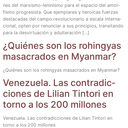
nes del mar­­xi­s­­mo-leni­­ni­s­­mo para el espa­cio del amor­
fis­mo pro­gre­sis­ta. Que ejem­pla­res y heroi­cas fuer­zas
des­ta­ca­das del cam­po revo­lu­cio­na­rio a esca­la inter­na­
cio­nal, opten por renun­ciar a sus prin­ci­pios, tran­si­tan­do
para la des­vir­tua­ción y adulteración […]
¿Quié­nes son los rohing­yas
masa­cra­dos en Myanmar?
¿Quié­nes son los rohing­yas masa­cra­dos en Myanmar?
Vene­zue­la. Las con­tra­dic­
cio­nes de Lilian Tin­to­ri en
torno a los 200 millones
Vene­zue­la. Las con­tra­dic­cio­nes de Lilian Tin­to­ri en
torno a los 200 millones