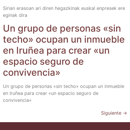
Sirian era­soan ari diren hegaz­ki­nak eus­kal enpre­sek ere
egi­nak dira
Un gru­po de per­so­nas «sin
techo» ocu­pan un inmue­ble
en Iru­ñea para crear «un
espa­cio segu­ro de
convivencia»
Un gru­po de per­so­nas «sin techo» ocu­pan un inmue­ble
en Iru­ñea para crear «un espa­cio segu­ro de
convivencia»
Siguiente
→