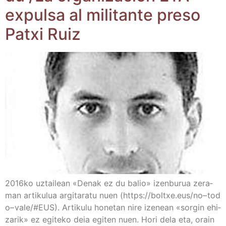
expul­sa al mili­tan­te pre­so
Patxi Ruiz
2016ko uztai­lean «Denak ez du balio» izen­bu­rua zera­
man arti­ku­lua argi­ta­ra­tu nuen (https://​boltxe​.eus/​n​o​– t​o​d​
o​– v​a​l​e​/​#​EUS). Arti­ku­lu hone­tan nire ize­nean «sor­gin ehi­
za­rik» ez egi­te­ko deia egi­ten nuen. Hori dela eta, orain