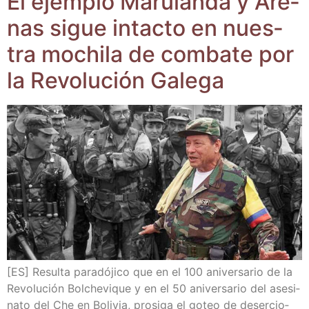
El ejem­plo Maru­lan­da y Are­
nas sigue intac­to en nues­
tra mochi­la de com­ba­te por
la Revo­lu­ción Galega
[ES] Resul­ta para­dó­ji­co que en el 100 ani­ver­sa­rio de la
Revo­lu­ción Bol­che­vi­que y en el 50 ani­ver­sa­rio del ase­si­
na­to del Che en Boli­via, pro­si­ga el goteo de deser­cio­