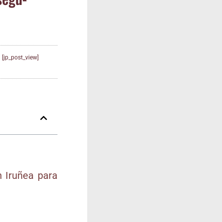
[jp_post_view]
 Iru­ñea para