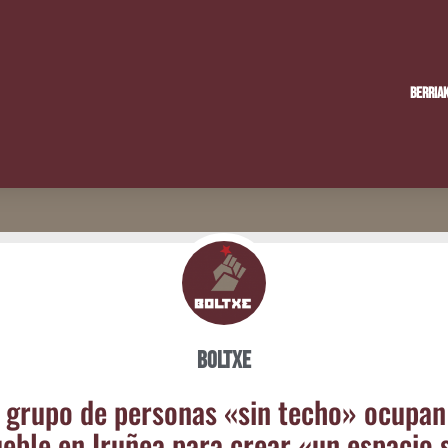
Berria
Boltxe
 gru­po de per­so­nas «sin techo» ocu­pan
e­ble en Iru­ñea para crear «un espa­cio 