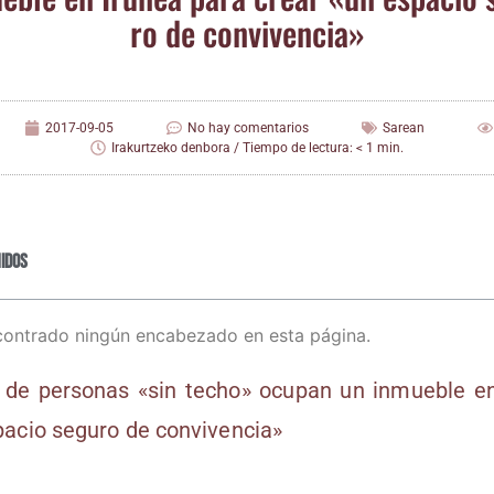
ro de convivencia»
2017-09-05
No hay comentarios
Sarean
Irakurtzeko denbora / Tiempo de lectura: < 1 min.
idos
contrado ningún encabezado en esta página.
 de per­so­nas «sin techo» ocu­pan un inmue­ble en
­cio segu­ro de con­vi­ven­cia»