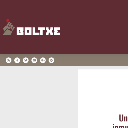
Un
inmu