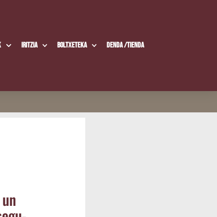
k
Iritzia
Boltxe­te­ka
Den­da /​Tien­da
 un
segu­