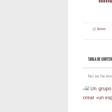
Boltxe
Tabla de conten
No se ha en
Un gru­po
crear «un espa