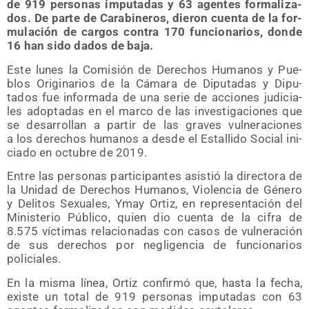
de 919 per­so­nas impu­tadas y 63 agen­tes for­ma­li­za­
dos. De par­te de Cara­bi­ne­ros, die­ron cuen­ta de la for­
mu­la­ción de car­gos con­tra 170 fun­cio­na­rios, don­de
16 han sido dados de baja.
Este lunes la Comi­sión de Dere­chos Huma­nos y Pue­
blos Ori­gi­na­rios de la Cáma­ra de Dipu­tadas y Dipu­
tados fue infor­ma­da de una serie de accio­nes judi­cia­
les adop­ta­das en el mar­co de las inves­ti­ga­cio­nes que
se desa­rro­llan a par­tir de las gra­ves vul­ne­ra­cio­nes
a los dere­chos huma­nos a des­de el Esta­lli­do Social ini­
cia­do en octu­bre de 2019.
Entre las per­so­nas par­ti­ci­pan­tes asis­tió la direc­to­ra de
la Uni­dad de Dere­chos Huma­nos, Vio­len­cia de Géne­ro
y Deli­tos Sexua­les, Ymay Ortiz, en repre­sen­ta­ción del
Minis­te­rio Públi­co, quien dio cuen­ta de la cifra de
8.575 víc­ti­mas rela­cio­na­das con casos de vul­ne­ra­ción
de sus dere­chos por negli­gen­cia de fun­cio­na­rios
policiales.
En la mis­ma línea, Ortiz con­fir­mó que, has­ta la fecha,
exis­te un total de 919 per­so­nas impu­tadas con 63