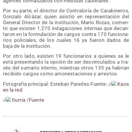
agen­tes for­ma­li­za­dos con medi­das cautelares.
Por su par­te, el direc­tor de Con­tra­lo­ría de Cara­bi­ne­ros,
Gon­za­lo Alcá­zar, quien asis­tió en repre­sen­ta­ción del
Gene­ral Direc­tor de la ins­ti­tu­ción, Mario Rozas, comen­
tó que exis­ten 1.270 inda­ga­cio­nes inter­nas que decan­
ta­ron en la for­mu­la­ción de car­gos con­tra 170 fun­cio­na­
rios poli­cia­les, de los cua­les 16 ya fue­ron dados de
baja de la institución.
Por otro lado, exis­ten 19 fun­cio­na­rios a quie­nes se le
está pre­sen­tan­do la opción de ser des­vin­cu­la­dos a tra­
vés del suma­rio interno, mien­tras otros 135 ya habrían
reci­bi­do car­gos como amo­nes­ta­cio­nes y arrestos.
Foto­gra­fía prin­ci­pal: Este­ban Pare­des Fuen­te:
Kaos
en la red
Itu­rria /​Fuen­te