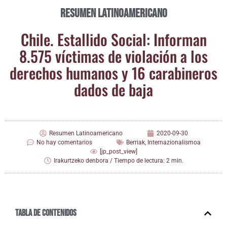
Resumen Latinoamericano
Chi­le. Esta­lli­do Social: Infor­man
8.575 víc­ti­mas de vio­la­ción a los
dere­chos huma­nos y 16 cara­bi­ne­ros
dados de baja
Resumen Latinoamericano
2020-09-30
No hay comentarios
Berriak
,
Internazionalismoa
[jp_post_view]
Irakurtzeko denbora / Tiempo de lectura: 2 min.
Tabla de contenidos