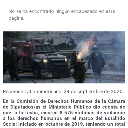
No se ha encontrado ningún encabezado en esta
página.
Resu­men Lati­no­ame­ri­cano, 29 de sep­tiem­bre de 2020.
En la Comi­sión de Dere­chos Huma­nos de la Cáma­ra
de Diputados/​as el Minis­te­rio Públi­co dio cuen­ta de
que, a la fecha, exis­ten 8.575 víc­ti­mas de vio­la­ción
a los dere­chos huma­nos en el mar­co del Esta­lli­do
Social ini­cia­do en octu­bre de 2019, tenien­do un total